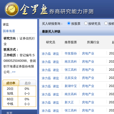
买入研报查询：
按股票
按研究员
按
谢盐
国泰海通
最新买入评级
研究方向：
证券信托行
研究员
推荐股票
所属行业
业
联系方式：
华发股份
房地产业
202
涂力磊
谢盐
工作经历：
登记编号:S
0880525040098。曾就
南京高科
房地产业
202
涂力磊
谢盐
职于海通证券股份有限
张江高科
房地产业
202
涂力磊
谢盐
公司
...>>
北辰实业
房地产业
202
涂力磊
谢盐
成功率
总分
新湖中宝
房地产业
202
涂力磊
谢盐
20日
0%
短线
（--）
南京高科
房地产业
202
涂力磊
谢盐
60日
0%
新大正
房地产业
202
涂力磊
谢盐
中线
（--）
张江高科
房地产业
202
涂力磊
谢盐
首页