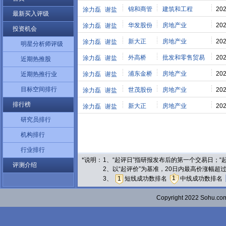
锦和商管
建筑和工程
202
涂力磊
谢盐
最新买入评级
华发股份
房地产业
202
涂力磊
谢盐
投资机会
新大正
房地产业
202
涂力磊
谢盐
明星分析师评级
外高桥
批发和零售贸易
202
涂力磊
谢盐
近期热推股
浦东金桥
房地产业
202
近期热推行业
涂力磊
谢盐
目标空间排行
世茂股份
房地产业
202
涂力磊
谢盐
排行榜
新大正
房地产业
202
涂力磊
谢盐
研究员排行
机构排行
行业排行
*说明：
1、“起评日”指研报发布后的第一个交易日；
评测介绍
2、以“起评价”为基准，20日内最高价涨幅超
1
3、
1
短线成功数排名
中线成功数排名
Copyright 2022 Sohu.c