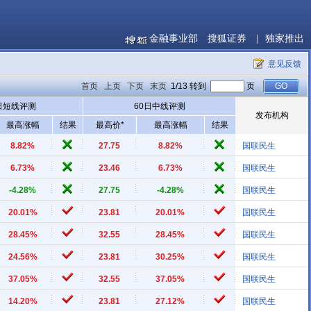
金融事业部
搜狐证券
|
独家推出
意见反馈
首页
上页
下页
末页
1/13 转到
页
日短线评测
60日中线评测
发布机构
最高涨幅
结果
最高价*
最高涨幅
结果
8.82%
27.75
8.82%
国联民生
6.73%
23.46
6.73%
国联民生
-4.28%
27.75
-4.28%
国联民生
20.01%
23.81
20.01%
国联民生
28.45%
32.55
28.45%
国联民生
24.56%
23.81
30.25%
国联民生
37.05%
32.55
37.05%
国联民生
14.20%
23.81
27.12%
国联民生