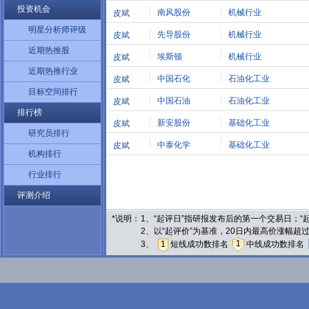
投资机会
南风股份
机械行业
皮斌
明星分析师评级
先导股份
机械行业
皮斌
近期热推股
埃斯顿
机械行业
皮斌
近期热推行业
中国石化
石油化工业
皮斌
目标空间排行
中国石油
石油化工业
皮斌
排行榜
新安股份
基础化工业
皮斌
研究员排行
中泰化学
基础化工业
皮斌
机构排行
行业排行
评测介绍
*说明：
1、“起评日”指研报发布后的第一个交易日；
2、以“起评价”为基准，20日内最高价涨幅超
1
3、
1
短线成功数排名
中线成功数排名