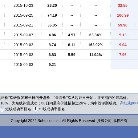
2015-10-23
23.20
--
--
32.55
2015-09-25
74.19
--
--
100.99
2015-09-21
36.05
--
--
59.90
2015-09-07
4.86
4.57
63.34%
5.13
2015-09-03
8.74
8.11
163.92%
9.04
2015-09-03
6.83
5.59
11.04%
7.96
2015-09-03
9.21
--
--
--
“起评价”指研报发布当日的开盘价；“最高价”指从起评日开始，评测期内的最高价。
过10%，为短线评测成功；60日内最高价涨幅超过20%，为中线评测成功。
详细规则>
1
1
短线成功率排名
中线成功率排名
Copyright 2022 Sohu.com Inc. All Rights Reserved. 搜狐公司 版权所有