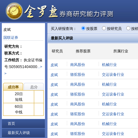
买入研报查询：
按股票
按研究员
按
皮斌
国联证券
最新买入评级
研究方向：
研究员
推荐股票
所属行业
联系方式：
工作经历：
执业证书编
南风股份
机械行业
皮斌
号:S059051404000
...>
>
骆驼股份
交运设备行业
皮斌
南风股份
机械行业
皮斌
成功率
总分
20日
骆驼股份
交运设备行业
皮斌
短线
南风股份
机械行业
皮斌
60日
中线
骆驼股份
交运设备行业
皮斌
首页
南风股份
机械行业
皮斌
最新买入评级
骆驼股份
交运设备行业
皮斌