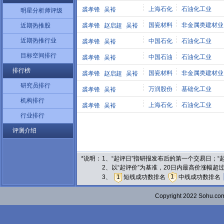
上海石化
石油化工业
裘孝锋
吴裕
明星分析师评级
国瓷材料
非金属类建材业
近期热推股
裘孝锋
赵启超
吴裕
近期热推行业
中国石化
石油化工业
裘孝锋
吴裕
目标空间排行
中国石油
石油化工业
裘孝锋
吴裕
排行榜
国瓷材料
非金属类建材业
裘孝锋
赵启超
吴裕
研究员排行
万润股份
基础化工业
裘孝锋
吴裕
机构排行
上海石化
石油化工业
裘孝锋
吴裕
行业排行
评测介绍
*说明：
1、“起评日”指研报发布后的第一个交易日；
2、以“起评价”为基准，20日内最高价涨幅超
1
3、
1
短线成功数排名
中线成功数排名
Copyright 2022 Sohu.c