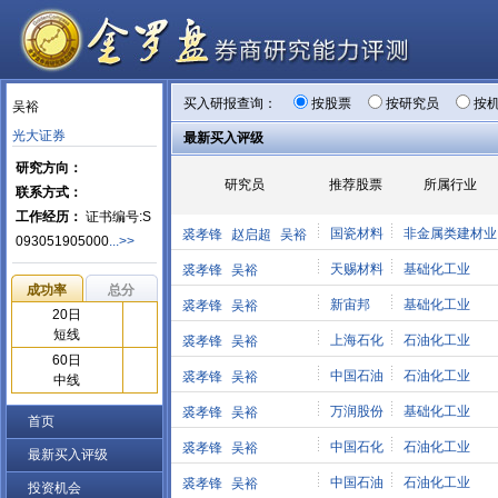
买入研报查询：
按股票
按研究员
按
吴裕
光大证券
最新买入评级
研究方向：
研究员
推荐股票
所属行业
联系方式：
工作经历：
证书编号:S
国瓷材料
非金属类建材业
裘孝锋
赵启超
吴裕
093051905000
...>>
天赐材料
基础化工业
裘孝锋
吴裕
成功率
总分
新宙邦
基础化工业
裘孝锋
吴裕
20日
短线
上海石化
石油化工业
裘孝锋
吴裕
60日
中国石油
石油化工业
裘孝锋
吴裕
中线
万润股份
基础化工业
裘孝锋
吴裕
首页
中国石化
石油化工业
裘孝锋
吴裕
最新买入评级
中国石油
石油化工业
裘孝锋
吴裕
投资机会