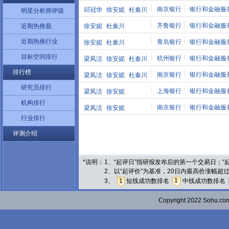
南京银行
银行和金融服
邱冠华
徐安妮
杜秦川
明星分析师评级
齐鲁银行
银行和金融服
近期热推股
徐安妮
杜秦川
近期热推行业
青岛银行
银行和金融服
徐安妮
杜秦川
目标空间排行
杭州银行
银行和金融服
梁凤洁
徐安妮
杜秦川
排行榜
南京银行
银行和金融服
梁凤洁
徐安妮
杜秦川
研究员排行
上海银行
银行和金融服
梁凤洁
徐安妮
机构排行
南京银行
银行和金融服
梁凤洁
徐安妮
行业排行
评测介绍
*说明：
1、“起评日”指研报发布后的第一个交易日；
2、以“起评价”为基准，20日内最高价涨幅超
1
3、
1
短线成功数排名
中线成功数排名
Copyright 2022 Sohu.c