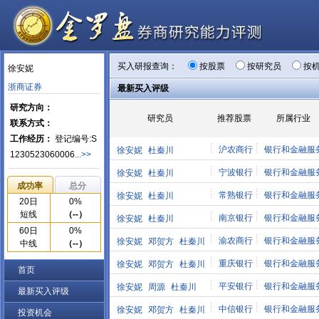
买入研报查询：
按股票
按研究员
按
徐安妮
浙商证券
最新买入评级
研究方向：
研究员
推荐股票
所属行业
联系方式：
工作经历：
登记编号:S
沪农商行
银行和金融服
徐安妮
杜秦川
1230523060006
...>>
宁波银行
银行和金融服
徐安妮
杜秦川
成功率
总分
常熟银行
银行和金融服
徐安妮
杜秦川
20日
0%
短线
（--）
南京银行
银行和金融服
徐安妮
杜秦川
60日
0%
渝农商行
银行和金融服
徐安妮
邓贺方
杜秦川
中线
（--）
重庆银行
银行和金融服
徐安妮
邓贺方
杜秦川
首页
平安银行
银行和金融服
徐安妮
周源
杜秦川
最新买入评级
中信银行
银行和金融服
徐安妮
邓贺方
杜秦川
投资机会