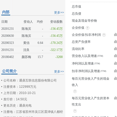
总市值
内部
更多>>
总负债
现金及现金等价物
日期
变动人
均价
变动股数
企业价值
20201231
陈海滨
-
-156.45万
企业价值/扣非净利润
20200630
陈海滨
-
-156.45万
总资产负债率
20200323
黄佶
6.64
-170.24万
流动比率
20191231
沈良
-
-322.17万
营业收入以及增速
20180402
颜苏梅
15.7
-3200
净利润以及增速
公司简介
扣非净利润以及增速
更多>>
每百元营业收入产生的现金
公司名称：通鼎互联信息股份有限公司
收入
注册资本：122999万元
上市日期：2010-10-21
每百元营业收入产生的资本
发行价：14.50元
性支出
更名历史：通鼎光电
注册地：江苏省苏州市吴江区震泽镇八都经