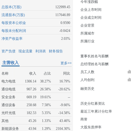
今年涨跌幅
总股本(万股)
122999.45
企业上市时间
流通股本(万股)
117646.89
企业成立时间
每股资本公积金
0.9590
企业背景
每股未分配利润
-0.0424
所属城市
净资产收益率
2.03%
所属行业
资产负债
现金流量
利润表
财务报告
董事长姓名与薪酬
主营收入
更多>>
总经理姓名与薪酬
员工人数
名称
收入
占比
同比
人均创利
电力电缆
1306.14
38.27%
16.79%
融资历史
通信电缆
907.26
26.58%
-20.62%
安全业务
669.19
19.61%
--
历史分红募资比
通信设备
258.68
7.58%
-9.66%
最近三年累计分红率
光纤光缆
182.53
5.35%
-14.58%
商誉
其他
45.26
1.33%
43.46%
大股东质押率
新能源业务
43.94
1.29%
2104.30%