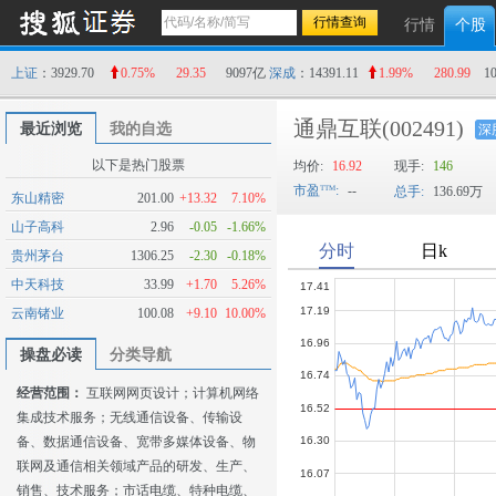
行情
个股
上证
：3929.70
0.75%
29.35
9097亿
深成
：14391.11
1.99%
280.99
1
通鼎互联
(002491)
最近浏览
我的自选
深
以下是热门股票
均价:
16.92
现手:
146
市盈
:
--
总手:
136.69万
东山精密
201.00
+13.32
7.10%
山子高科
2.96
-0.05
-1.66%
贵州茅台
1306.25
-2.30
-0.18%
中天科技
33.99
+1.70
5.26%
云南锗业
100.08
+9.10
10.00%
操盘必读
分类导航
经营范围：
互联网网页设计；计算机网络
集成技术服务；无线通信设备、传输设
备、数据通信设备、宽带多媒体设备、物
联网及通信相关领域产品的研发、生产、
销售、技术服务；市话电缆、特种电缆、