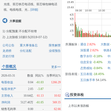
光缆、双芯铁芯电话线、双芯铜包钢电话
线、电线电缆、光...
[详细]
大事提醒
1)
分配预案:不分配不转增
2)
上次除权:10派0.5(2019-07-12)
所属板块：
通信
2.82%
大数据
公司公告
重大事项备忘
限售解禁
深股通
2.62%
铁路
龙虎榜
分红送配
业绩预告
历史行情
数字水印
-0.18%
中
信息安全
-0.40%
光
个股概况
更多>>
态势感知
-0.84%
年
阶段表现：
五日表现
-18.45%
2026-03-31
数值
同比%
当季环比%
五日换手率
54.14%
每股收益
0.04
-61.03
1266.29
每股净资产
2.05
-5.87
-
投资体检
主营收入
10.64亿
61.13
10.02
净利润
5127.40万
-61.05
569.35
上市以来涨跌幅
销售毛利率
0.00
-
62.66