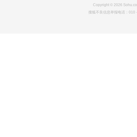
13274
1
9195
Copyright
©
2026
Sohu.co
搜狐不良信息举报电话：010－6