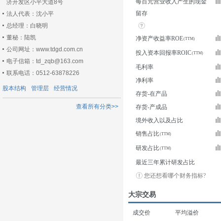
每百元营业收入产生的现金
济开发区小平大道8号
留存
法人代表：沈小平
总经理：白晓明
董秘：陆凯
净资产收益率ROE
公司网址：www.tdgd.com.cn
投入资本回报率ROIC
电子信箱：td_zqb@163.com
毛利率
联系电话：0512-63878226
净利率
股本结构
管理层
经营情况
存货-在产品
查看所有分类>>
存货-产成品
境外收入以及占比
销售占比
研发占比
最近三年累计研发占比
您还想看哪个财务指标?
大宗交易
成交价
平均溢价