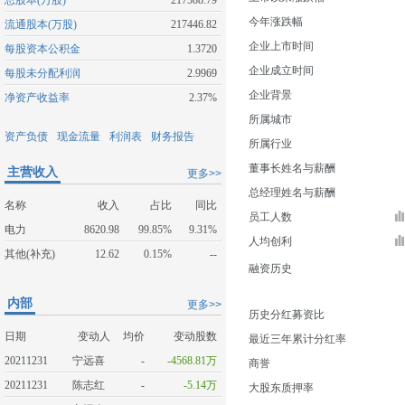
总股本(万股)
217588.79
今年涨跌幅
流通股本(万股)
217446.82
企业上市时间
每股资本公积金
1.3720
企业成立时间
每股未分配利润
2.9969
企业背景
净资产收益率
2.37%
所属城市
资产负债
现金流量
利润表
财务报告
所属行业
董事长姓名与薪酬
主营收入
更多>>
总经理姓名与薪酬
名称
收入
占比
同比
员工人数
电力
8620.98
99.85%
9.31%
人均创利
其他(补充)
12.62
0.15%
--
融资历史
内部
更多>>
历史分红募资比
日期
变动人
均价
变动股数
最近三年累计分红率
20211231
宁远喜
-
-4568.81万
商誉
20211231
陈志红
-
-5.14万
大股东质押率