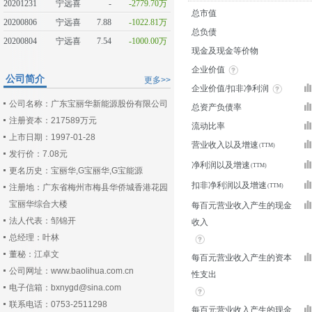
20201231
宁远喜
-
-2779.70万
总市值
20200806
宁远喜
7.88
-1022.81万
总负债
20200804
宁远喜
7.54
-1000.00万
现金及现金等价物
企业价值
公司简介
更多>>
企业价值/扣非净利润
公司名称：广东宝丽华新能源股份有限公司
总资产负债率
注册资本：217589万元
流动比率
上市日期：1997-01-28
营业收入以及增速
发行价：7.08元
净利润以及增速
更名历史：宝丽华,G宝丽华,G宝能源
扣非净利润以及增速
注册地：广东省梅州市梅县华侨城香港花园
宝丽华综合大楼
每百元营业收入产生的现金
法人代表：邹锦开
收入
总经理：叶林
董秘：江卓文
每百元营业收入产生的资本
公司网址：www.baolihua.com.cn
性支出
电子信箱：bxnygd@sina.com
联系电话：0753-2511298
每百元营业收入产生的现金