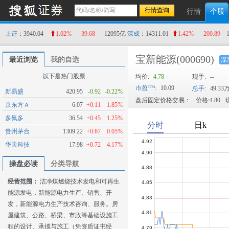
行情
个股
上证
：3940.04
1.02%
39.68
12095亿
深成
：14311.01
1.42%
200.89
宝新能源
(000690)
最近浏览
我的自选
深
以下是热门股票
均价:
4.78
现手:
--
市盈
:
10.09
总手:
49.33
新易盛
420.95
-0.92
-0.22%
盘后固定价格交易：
价格:4.80
现
京东方Ａ
6.07
+0.11
1.85%
多氟多
36.54
+0.45
1.25%
贵州茅台
1309.22
+0.67
0.05%
华天科技
17.98
+0.72
4.17%
操盘必读
分类导航
经营范围：
洁净煤燃烧技术发电和可再生
能源发电，新能源电力生产、销售、开
发，新能源电力生产技术咨询、服务。房
屋建筑、公路、桥梁、市政等基础设施工
程的设计、承揽与施工（凭资质证书经