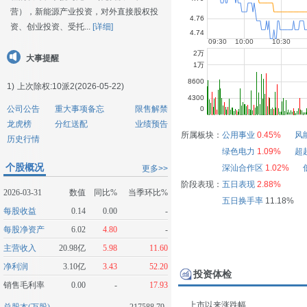
营），新能源产业投资，对外直接股权投
资、创业投资、受托...
[详细]
大事提醒
1)
上次除权:10派2(2026-05-22)
公司公告
重大事项备忘
限售解禁
龙虎榜
分红送配
业绩预告
所属板块：
公用事业
0.45%
风
历史行情
绿色电力
1.09%
超
个股概况
深汕合作区
1.02%
更多>>
阶段表现：
五日表现
2.88%
2026-03-31
数值
同比%
当季环比%
五日换手率
11.18%
每股收益
0.14
0.00
-
每股净资产
6.02
4.80
-
主营收入
20.98亿
5.98
11.60
净利润
3.10亿
3.43
52.20
投资体检
销售毛利率
0.00
-
17.93
上市以来涨跌幅