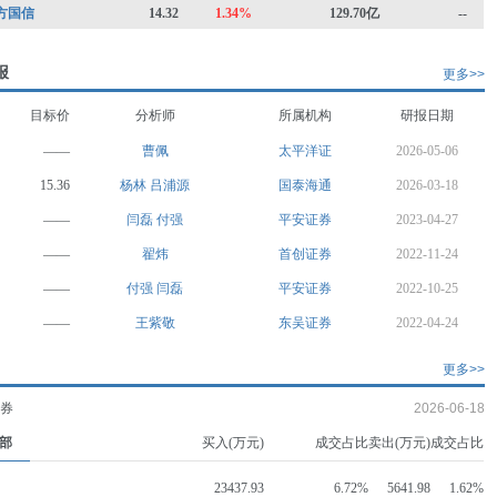
方国信
14.32
1.34%
129.70亿
--
报
更多>>
目标价
分析师
所属机构
研报日期
——
曹佩
太平洋证
2026-05-06
15.36
杨林
吕浦源
国泰海通
2026-03-18
——
闫磊
付强
平安证券
2023-04-27
——
翟炜
首创证券
2022-11-24
——
付强
闫磊
平安证券
2022-10-25
——
王紫敬
东吴证券
2022-04-24
更多>>
证券
2026-06-18
部
买入(万元)
成交占比
卖出(万元)
成交占比
23437.93
6.72%
5641.98
1.62%