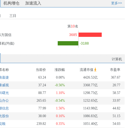
机构增仓
加速流入
更多>>
日
三日
第
10
名
东方国信
3685
算机(均值)
-3188
计算机
票名称
当前价
涨跌幅
流通市值
市盈率
南嘉捷
63.24
0.00%
4426.52亿
367.67
康威视
37.24
-0.56%
3368.77亿
20.77
科曙光
88.77
1.10%
1298.75亿
58.57
山办公
265.65
-0.54%
1232.65亿
33.97
潮信息
77.99
1.56%
1143.98亿
44.82
光股份
38.00
0.16%
1086.83亿
51.15
花顺
239.82
0.35%
1051.40亿
54.03