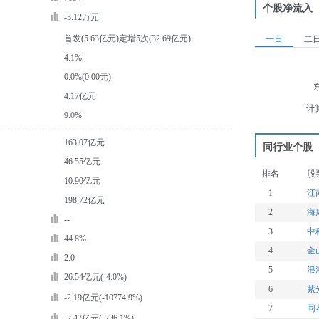
个股净流入
-3.12万元
首发(5.63亿元)定增5次(32.69亿元)
一日
二
4.1%
0.0%(0.00元)
4.17亿元
计
9.0%
163.07亿元
同行业个股
46.55亿元
排名
股
10.90亿元
1
江
198.72亿元
2
海
--
3
中
44.8%
4
金
2.0
5
浪
26.54亿元(-4.0%)
6
紫
-2.19亿元(-10774.9%)
7
同
-2.47亿元(-236.1%)