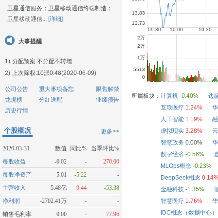
卫星通信服务；卫星移动通信终端制造；
卫星移动通信...
[详细]
大事提醒
1)
分配预案:不分配不转增
2)
上次除权:10派0.48(2020-06-09)
公司公告
重大事项备忘
限售解禁
所属板块：
计算机
-0.40%
边
龙虎榜
分红送配
业绩预告
互联医疗
1.24%
华
历史行情
人工智能
1.19%
融
个股概况
虚拟现实
3.28%
云
更多>>
智慧政务
0.00%
华
2026-03-31
数值
同比%
当季环比%
数字经济
-0.56%
每股收益
-0.02
-
270.00
MLOps概念
-0.23%
每股净资产
5.01
-5.22
-
DeepSeek概念
0.14
主营收入
5.48亿
9.44
-53.38
金融科技
-1.35%
净利润
-2702.41万
-
-
智慧医疗
1.76%
华
IDC概念（数据中心）
销售毛利率
0.00
-
77.96