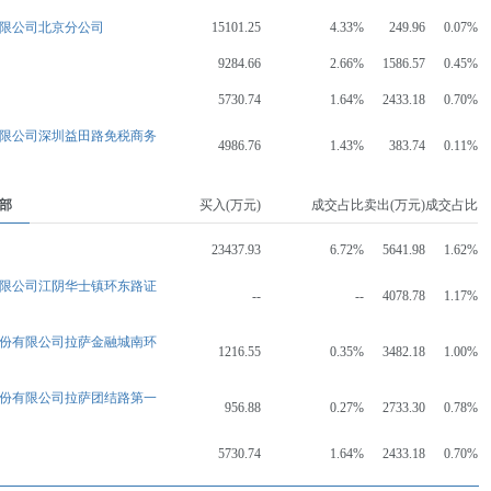
限公司北京分公司
15101.25
4.33%
249.96
0.07%
9284.66
2.66%
1586.57
0.45%
5730.74
1.64%
2433.18
0.70%
限公司深圳益田路免税商务
4986.76
1.43%
383.74
0.11%
部
买入(万元)
成交占比
卖出(万元)
成交占比
23437.93
6.72%
5641.98
1.62%
限公司江阴华士镇环东路证
--
--
4078.78
1.17%
份有限公司拉萨金融城南环
1216.55
0.35%
3482.18
1.00%
份有限公司拉萨团结路第一
956.88
0.27%
2733.30
0.78%
5730.74
1.64%
2433.18
0.70%