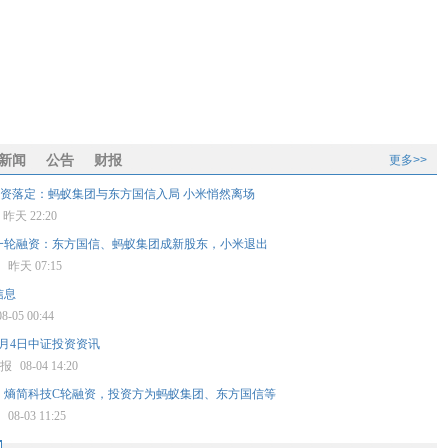
新闻
公告
财报
更多>>
融资落定：蚂蚁集团与东方国信入局 小米悄然离场
昨天 22:20
一轮融资：东方国信、蚂蚁集团成新股东，小米退出
鸦
昨天 07:15
信息
08-05 00:44
月4日中证投资资讯
券报
08-04 14:20
】熵简科技C轮融资，投资方为蚂蚁集团、东方国信等
星
08-03 11:25