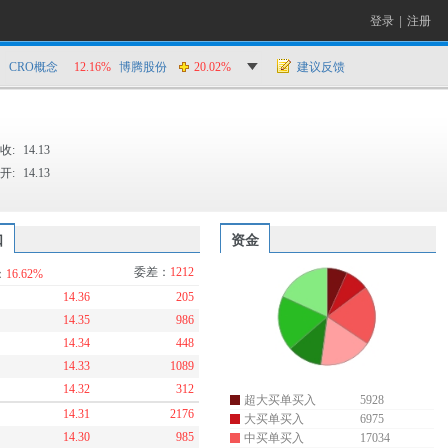
登录
|
注册
CRO概念
12.16%
博腾股份
20.02%
建议反馈
收:
14.13
开:
14.13
口
资金
委差：
1212
：
16.62%
14.36
205
14.35
986
14.34
448
14.33
1089
14.32
312
超大买单买入
5928
14.31
2176
大买单买入
6975
14.30
985
中买单买入
17034