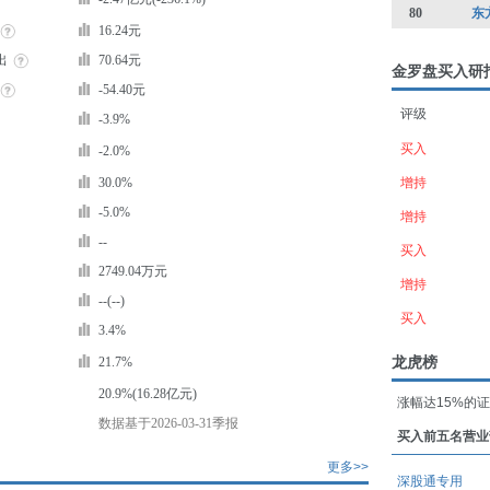
80
东
16.24元
出
70.64元
金罗盘买入研
-54.40元
评级
-3.9%
买入
-2.0%
30.0%
增持
-5.0%
增持
--
买入
2749.04万元
增持
--(--)
买入
3.4%
龙虎榜
21.7%
20.9%(16.28亿元)
涨幅达15%的
数据基于2026-03-31季报
买入前五名营业
更多>>
深股通专用