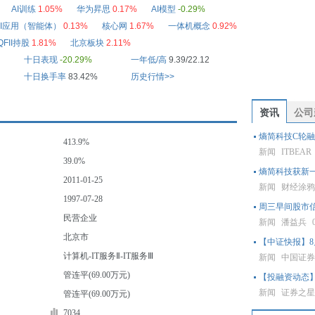
AI训练
1.05%
华为昇思
0.17%
AI模型
-0.29%
AI应用（智能体）
0.13%
核心网
1.67%
一体机概念
0.92%
QFII持股
1.81%
北京板块
2.11%
十日表现
-20.29%
一年低/高
9.39/22.12
十日换手率
83.42%
历史行情>>
资讯
公司
熵简科技C轮
413.9%
新闻
ITBEAR
39.0%
熵简科技获新
2011-01-25
新闻
财经涂
1997-07-28
周三早间股市
民营企业
新闻
潘益兵
北京市
【中证快报】8
计算机-IT服务Ⅱ-IT服务Ⅲ
新闻
中国证
管连平(69.00万元)
【投融资动态
新闻
证券之
管连平(69.00万元)
7034