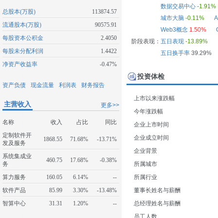
数据交易中心
-1.91%
总股本(万股)
113874.57
城市大脑
-0.11%
流通股本(万股)
90575.91
Web3概念
1.50%
每股资本公积金
2.4050
阶段表现：
五日表现
-13.89%
每股未分配利润
1.4422
五日换手率
39.29%
净资产收益率
-0.47%
投资体检
资产负债
现金流量
利润表
财务报告
上市以来涨跌幅
主营收入
更多>>
今年涨跌幅
名称
收入
占比
同比
企业上市时间
定制软件开
企业成立时间
1868.55
71.68%
-13.71%
发及服务
企业背景
系统集成业
460.75
17.68%
-0.38%
务
所属城市
算力服务
160.05
6.14%
--
所属行业
软件产品
85.99
3.30%
-13.48%
董事长姓名与薪酬
智算中心
31.31
1.20%
--
总经理姓名与薪酬
员工人数