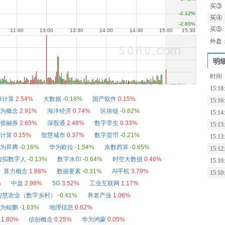
买③
买④
买⑤
外盘
明
时间
15:18
缘计算
2.54%
大数据
-0.18%
国产软件
0.15%
15:16
为概念
2.91%
海洋经济
0.74%
区块链
-0.62%
15:14
资融券
2.65%
深股通
2.48%
数字孪生
0.33%
15:13
计算
0.15%
智慧城市
0.37%
数字货币
-0.21%
15:13
为昇腾
-0.16%
华为欧拉
-1.54%
东数西算
-0.65%
15:12
虚拟数字人
-0.13%
数字水印
-0.64%
时空大数据
0.46%
15:10
算力概念
1.88%
数据要素
-0.31%
AI手机
3.79%
15:10
%
中盘
2.98%
5G
3.52%
工业互联网
1.17%
智慧农业（数字乡村）
-0.41%
养老产业
1.06%
为鲲鹏
-1.63%
地理信息
0.62%
1.80%
信创概念
0.25%
华为鸿蒙
0.05%