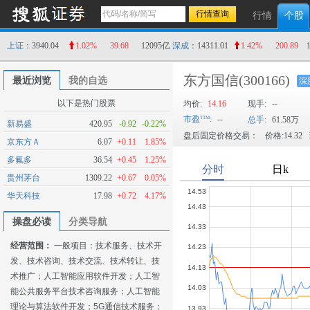
行情
个股
上证
：3940.04
1.02%
39.68
12095亿
深成
：14311.01
1.42%
200.89
东方国信
(300166)
最近浏览
我的自选
深
以下是热门股票
均价:
14.16
现手:
--
市盈
:
--
总手:
61.58万
新易盛
420.95
-0.92
-0.22%
盘后固定价格交易：
价格:14.32
京东方Ａ
6.07
+0.11
1.85%
多氟多
36.54
+0.45
1.25%
贵州茅台
1309.22
+0.67
0.05%
华天科技
17.98
+0.72
4.17%
操盘必读
分类导航
经营范围：
一般项目：技术服务、技术开
发、技术咨询、技术交流、技术转让、技
术推广；人工智能应用软件开发；人工智
能公共服务平台技术咨询服务；人工智能
理论与算法软件开发；5G通信技术服务；