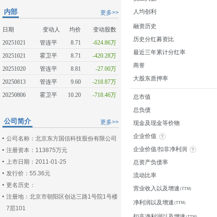
内部
人均创利
更多>>
融资历史
日期
变动人
均价
变动股数
历史分红募资比
20251021
管连平
8.71
-624.86万
最近三年累计分红率
20251021
霍卫平
8.71
-420.28万
商誉
20251020
管连平
8.81
-27.00万
大股东质押率
20250813
管连平
9.60
-218.87万
20250806
霍卫平
10.20
-718.46万
总市值
总负债
公司简介
更多>>
现金及现金等价物
企业价值
公司名称：北京东方国信科技股份有限公司
企业价值/扣非净利润
注册资本：113875万元
上市日期：2011-01-25
总资产负债率
发行价：55.36元
流动比率
更名历史：
营业收入以及增速
注册地：北京市朝阳区创达三路1号院1号楼
净利润以及增速
7层101
扣非净利润以及增速