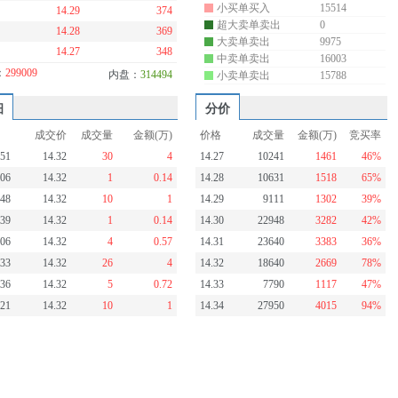
小买单买入
15514
14.29
374
超大卖单卖出
0
14.28
369
大卖单卖出
9975
14.27
348
中卖单卖出
16003
：
299009
内盘：
314494
小卖单卖出
15788
细
分价
成交价
成交量
金额(万)
价格
成交量
金额(万)
竞买率
:51
14.32
30
4
14.27
10241
1461
46%
:06
14.32
1
0.14
14.28
10631
1518
65%
:48
14.32
10
1
14.29
9111
1302
39%
:39
14.32
1
0.14
14.30
22948
3282
42%
:06
14.32
4
0.57
14.31
23640
3383
36%
:33
14.32
26
4
14.32
18640
2669
78%
:36
14.32
5
0.72
14.33
7790
1117
47%
:21
14.32
10
1
14.34
27950
4015
94%