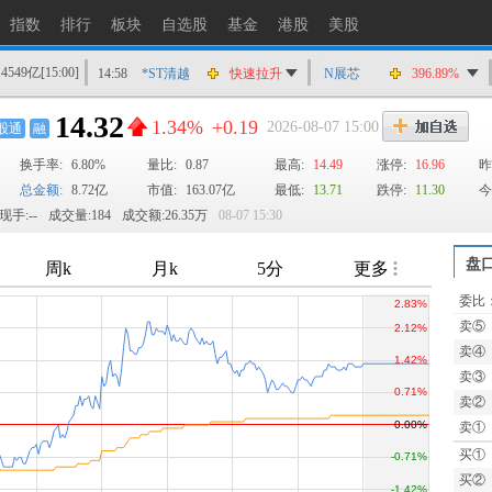
指数
排行
板块
自选股
基金
港股
美股
14549亿
[15:00]
14:58
*ST清越
快速拉升
N展芯
396.89%
14:56
上工Ｂ股
快速拉升
14.32
1.34%
+0.19
2026-08-07 15:00
股通
融
14:56
爱丽家居
快速拉升
换手率:
6.80%
量比:
0.87
最高:
14.49
涨停:
16.96
昨
14:56
金凯生科
涨停
总金额:
8.72亿
市值:
163.07亿
最低:
13.71
跌停:
11.30
今
14:56
南亚新材
猛烈打压
现手:--
成交量:184
成交额:26.35万
08-07 15:30
14:55
成都先导
跌停
14:55
盛达资源
涨停
盘
14:55
盛达资源
快速拉升
委比
TTM
14:54
永安药业
快速拉升
卖⑤
14:53
中农立华
快速拉升
卖④
卖③
卖②
卖①
买①
买②