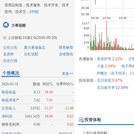
居用品制造；技术服务、技术开发、技术
咨询、技术交...
[详细]
大事提醒
1)
上次除权:10派2.6(2026-05-29)
公司公告
重大事项备忘
限售解禁
龙虎榜
分红送配
业绩预告
所属板块：
美容护理
1.12%
沪
历史行情
小盘
1.24%
电子商
个股概况
IP概念（谷子经济）
1.
更多>>
阶段表现：
五日表现
5.87%
2026-03-31
数值
同比%
当季环比%
五日换手率
12.54%
每股收益
0.13
18.18
-
每股净资产
5.62
7.01
-
主营收入
2.67亿
11.27
-13.08
净利润
5263.54万
19.09
8.63
投资体检
销售毛利率
0.00
-
0.82
上市以来涨跌幅