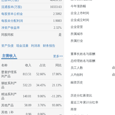
总股本(万股)
40459.33
今年涨跌幅
流通股本(万股)
10333.63
企业上市时间
每股资本公积金
2.5092
企业成立时间
每股未分配利润
1.9083
企业背景
净资产收益率
2.32%
所属城市
同股同权
是
所属行业
资产负债
现金流量
利润表
财务报告
董事长姓名与薪酬
主营收入
更多>>
总经理姓名与薪酬
名称
收入
占比
同比
员工人数
婴童护理系
813.51
52.66%
17.86%
人均创利
列产品
融资历史
驱蚊系列产
532.23
34.45%
21.13%
品
精油系列产
历史分红募资比
140.01
9.06%
-11.28%
品
最近三年累计分红率
其他产品
58.09
3.76%
93.80%
商誉
其他（补
0.96
0.06%
--