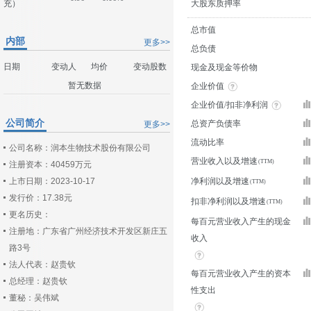
充）
大股东质押率
总市值
内部
更多>>
总负债
日期
变动人
均价
变动股数
现金及现金等价物
暂无数据
企业价值
企业价值/扣非净利润
公司简介
总资产负债率
更多>>
流动比率
公司名称：润本生物技术股份有限公司
营业收入以及增速
注册资本：40459万元
上市日期：2023-10-17
净利润以及增速
发行价：17.38元
扣非净利润以及增速
更名历史：
每百元营业收入产生的现金
注册地：广东省广州经济技术开发区新庄五
收入
路3号
法人代表：赵贵钦
每百元营业收入产生的资本
总经理：赵贵钦
性支出
董秘：吴伟斌