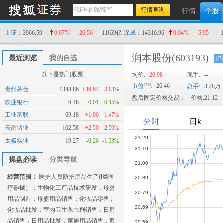
行情
个股
上证
：3966.59
0.67%
26.56
11669亿
深成
：14316.96
0.04%
5.95
润本股份
(603193)
最近浏览
我的自选
沪
以下是热门股票
均价:
20.98
现手:
--
市盈
:
26.46
总手:
3.28万
贵州茅台
1348.86
+39.64
3.03%
盘后固定价格交易：
价格:21.12
农业银行
6.46
-0.01
-0.15%
工业富联
69.18
+1.00
1.47%
云南锗业
102.58
+2.50
2.50%
太极实业
19.27
-0.26
-1.33%
操盘必读
分类导航
经营范围：
医护人员防护用品生产(I类医
疗器械）；生物化工产品技术研发；母婴
用品制造；母婴用品销售；化妆品零售；
化妆品批发；室内卫生杀虫剂销售；日用
品销售；日用品批发；家居用品销售；家