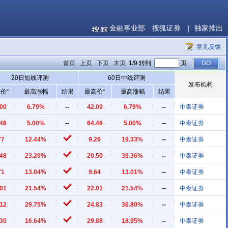
金融事业部
搜狐证券
|
独家推出
意见反馈
首页
上页
下页
末页
1/9 转到
页
20日短线评测
60日中线评测
发布机构
价*
最高涨幅
结果
最高价*
最高涨幅
结果
.00
6.79%
--
42.00
6.79%
--
中泰证券
.46
5.00%
--
64.46
5.00%
--
中泰证券
77
12.44%
9.26
19.33%
--
中泰证券
.48
23.20%
20.50
39.36%
--
中泰证券
71
13.04%
9.64
13.01%
--
中泰证券
.01
21.54%
22.01
21.54%
--
中泰证券
.12
29.75%
24.83
36.80%
--
中泰证券
.30
16.64%
29.88
18.95%
--
中泰证券