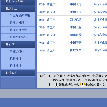
最新买入评级
中国人寿
银行和金
蒋峤
葛玉翔
投资机会
中国平安
银行和金
蒋峤
葛玉翔
明星分析师评级
新华保险
银行和金
蒋峤
葛玉翔
近期热推股
中国太保
银行和金
蒋峤
葛玉翔
近期热推行业
新华保险
银行和金
蒋峤
葛玉翔
目标空间排行
中国平安
银行和金
蒋峤
葛玉翔
排行榜
国联民生
银行和金
蒋峤
葛玉翔
研究员排行
机构排行
行业排行
评测介绍
*说明：
1、“起评日”指研报发布后的第一个交易日；
2、以“起评价”为基准，20日内最高价涨幅超
1
3、
1
短线成功数排名
中线成功数排名