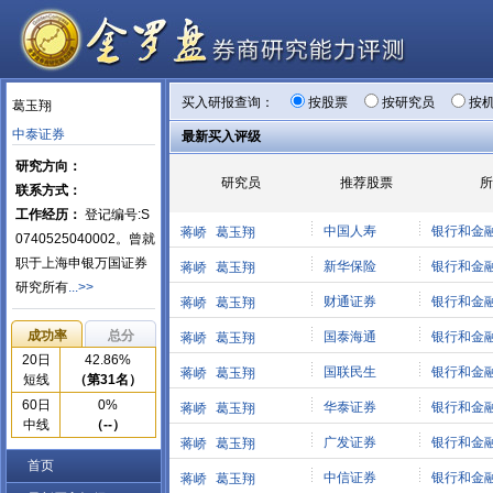
买入研报查询：
按股票
按研究员
按
葛玉翔
中泰证券
最新买入评级
研究方向：
研究员
推荐股票
所
联系方式：
工作经历：
登记编号:S
中国人寿
银行和金
蒋峤
葛玉翔
0740525040002。曾就
职于上海申银万国证券
新华保险
银行和金
蒋峤
葛玉翔
研究所有
...>>
财通证券
银行和金
蒋峤
葛玉翔
成功率
总分
国泰海通
银行和金
蒋峤
葛玉翔
20日
42.86%
国联民生
银行和金
蒋峤
葛玉翔
短线
（第31名）
60日
0%
华泰证券
银行和金
蒋峤
葛玉翔
中线
（--）
广发证券
银行和金
蒋峤
葛玉翔
首页
中信证券
银行和金
蒋峤
葛玉翔