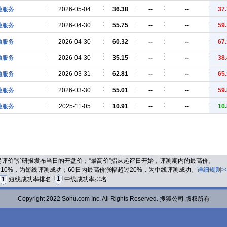
融服务
2026-05-04
36.38
--
--
37
融服务
2026-04-30
55.75
--
--
59
融服务
2026-04-30
60.32
--
--
67
融服务
2026-04-30
35.15
--
--
38
融服务
2026-03-31
62.81
--
--
65
融服务
2026-03-30
55.01
--
--
59
融服务
2025-11-05
10.91
--
--
10
“起评价”指研报发布当日的开盘价；“最高价”指从起评日开始，评测期内的最高价。
过10%，为短线评测成功；60日内最高价涨幅超过20%，为中线评测成功。
详细规则>
1
1
短线成功率排名
中线成功率排名
Copyright 2022 Sohu.com Inc. All Rights Reserved. 搜狐公司 版权所有