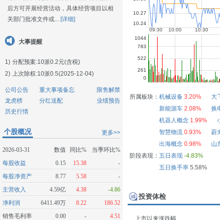
后方可开展经营活动，具体经营项目以相
关部门批准文件或...
[详细]
大事提醒
1)
分配预案:10派0.2元(含税)
2)
上次除权:10派0.5(2025-12-04)
公司公告
重大事项备忘
限售解禁
所属板块：
机械设备
3.20%
大
龙虎榜
分红送配
业绩预告
新能源车
2.08%
换
历史行情
机器人概念
1.99%
个股概况
智慧物流
0.93%
蔚
更多>>
出海概念
0.98%
山
2026-03-31
数值
同比%
当季环比%
阶段表现：
五日表现
-4.83%
每股收益
0.15
15.38
-
五日换手率
5.58%
每股净资产
8.77
5.58
-
主营收入
4.59亿
4.38
-4.86
投资体检
净利润
6411.49万
8.22
186.52
销售毛利率
0.00
-
4.51
上市以来涨跌幅