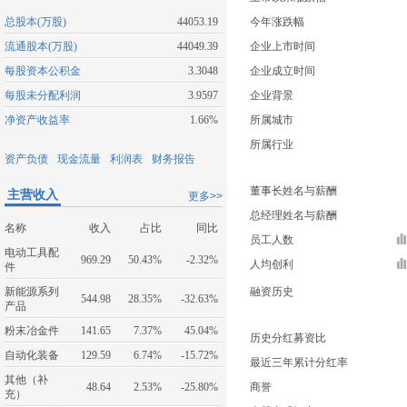
总股本(万股)
44053.19
今年涨跌幅
流通股本(万股)
44049.39
企业上市时间
每股资本公积金
3.3048
企业成立时间
每股未分配利润
3.9597
企业背景
净资产收益率
1.66%
所属城市
所属行业
资产负债
现金流量
利润表
财务报告
董事长姓名与薪酬
主营收入
更多>>
总经理姓名与薪酬
名称
收入
占比
同比
员工人数
电动工具配
969.29
50.43%
-2.32%
人均创利
件
新能源系列
融资历史
544.98
28.35%
-32.63%
产品
粉末冶金件
141.65
7.37%
45.04%
历史分红募资比
自动化装备
129.59
6.74%
-15.72%
最近三年累计分红率
其他（补
48.64
2.53%
-25.80%
商誉
充）