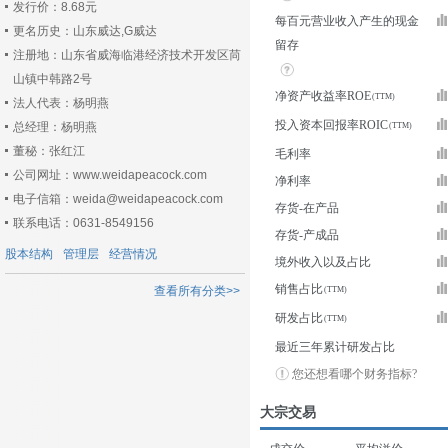
发行价：8.68元
每百元营业收入产生的现金
更名历史：山东威达,G威达
留存
注册地：山东省威海临港经济技术开发区苘
山镇中韩路2号
净资产收益率ROE
法人代表：杨明燕
投入资本回报率ROIC
总经理：杨明燕
董秘：张红江
毛利率
公司网址：www.weidapeacock.com
净利率
电子信箱：weida@weidapeacock.com
存货-在产品
联系电话：0631-8549156
存货-产成品
股本结构
管理层
经营情况
境外收入以及占比
销售占比
查看所有分类>>
研发占比
最近三年累计研发占比
您还想看哪个财务指标?
大宗交易