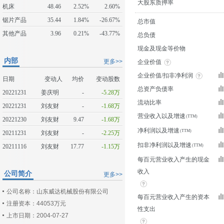
大股东质押率
机床
48.46
2.52%
2.60%
锯片产品
35.44
1.84%
-26.67%
总市值
其他产品
3.96
0.21%
-43.77%
总负债
现金及现金等价物
内部
更多>>
企业价值
企业价值/扣非净利润
日期
变动人
均价
变动股数
总资产负债率
20221231
姜庆明
-
-5.28万
流动比率
20221231
刘友财
-
-1.68万
营业收入以及增速
20221230
刘友财
9.47
-1.68万
净利润以及增速
20211231
刘友财
-
-2.25万
扣非净利润以及增速
20211116
刘友财
17.77
-1.15万
每百元营业收入产生的现金
收入
公司简介
更多>>
公司名称：山东威达机械股份有限公司
每百元营业收入产生的资本
注册资本：44053万元
性支出
上市日期：2004-07-27