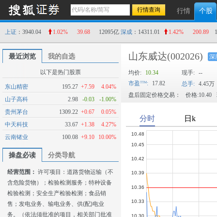
行情
个股
上证
：3940.04
1.02%
39.68
12095亿
深成
：14311.01
1.42%
200.89
山东威达
(002026)
最近浏览
我的自选
深
以下是热门股票
均价:
10.34
现手:
--
市盈
:
17.82
总手:
4.45万
东山精密
195.27
+7.59
4.04%
盘后固定价格交易：
价格:10.40
山子高科
2.98
-0.03
-1.00%
贵州茅台
1309.22
+0.67
0.05%
中天科技
33.67
+1.38
4.27%
云南锗业
100.08
+9.10
10.00%
操盘必读
分类导航
经营范围：
许可项目：道路货物运输（不
含危险货物）；检验检测服务；特种设备
检验检测；安全生产检验检测；食品销
售；发电业务、输电业务、供(配)电业
务。（依法须批准的项目，相关部门批准