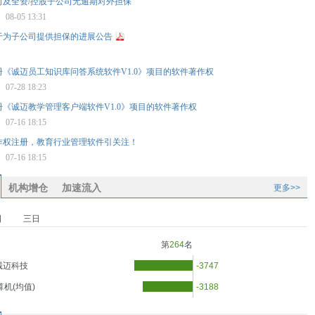
司及全资/控股子公司无逾期对外担保
报
08-05 13:31
于为子公司提供担保的进展公告
《诚迈员工知识库问答系统软件V1.0》项目的软件著作权
星
07-28 18:23
《诚迈教学管理客户端软件V1.0》项目的软件著作权
星
07-16 18:15
作权注册，教育行业管理软件引关注！
标
07-16 18:15
机构增仓
加速流入
更多>>
日
三日
第
264
名
诚迈科技
-3747
算机(均值)
-3188