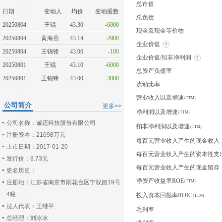
总市值
日期
变动人
均价
变动股数
总负债
20250804
王锟
43.30
-6000
现金及现金等价物
20250804
黄海燕
43.14
-2900
企业价值
20250804
王锦锋
43.06
-100
企业价值/扣非净利润
20250801
王锟
43.10
-6000
总资产负债率
20250801
王锦锋
43.00
-3800
流动比率
营业收入以及增速
公司简介
更多>>
净利润以及增速
公司名称：诚迈科技股份有限公司
扣非净利润以及增速
注册资本：21698万元
每百元营业收入产生的现金收入
上市日期：2017-01-20
每百元营业收入产生的资本性支
发行价：8.73元
每百元营业收入产生的现金留存
更名历史：
净资产收益率ROE
注册地：江苏省南京市雨花台区宁双路19号
4幢
投入资本回报率ROIC
法人代表：王继平
毛利率
总经理：刘冰冰