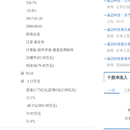
诚迈科技：公
556.7%
新闻
证券日
-35.8%
诚迈科技：关
2017-01-20
公告
08-05
2006-09-01
诚迈科技新注册
民营企业
新闻
证券之
江苏 南京市
诚迈科技新注册
计算机-软件开发-垂直应用软件
新闻
证券之
王继平(85.30万元)
诚迈科技新著
新闻
慧海航
刘冰冰(79.40万元)
9134
个股净流入
-1.13万元
首发(1.75亿元)定增1次(2.00亿元)
一日
二
12.1%
-48.1%(2001.99万元)
33.85万元
计
11.6%