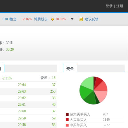
登录
|
注册
CRO概念
12.16%
博腾股份
20.02%
建议反馈
收:
30.51
开:
30.20
口
资金
委差：
-18
：
-2.31%
29.64
37
29.63
256
29.62
33
29.61
40
29.60
37
超大买单买入
907
29.59
59
大买单买入
2149
29.58
58
中买单买入
3272