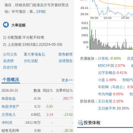
项目，经相关部门批准后方可开展经营活
动）许可项目：第...
[详细]
大事提醒
1)
分配预案:不分配不转增
2)
上次除权:10转3派1.2(2024-05-29)
公司公告
重大事项备忘
限售解禁
所属板块：
计算机
-0.40%
百
龙虎榜
分红送配
业绩预告
MSCI中国
2.07%
历史行情
元宇宙概念
0.41%
个股概况
小盘
1.48%
智能汽
更多>>
车联网（车路云）
0.
2026-03-31
数值
同比%
当季环比%
华为鸿蒙
0.05%
智
每股收益
-0.16
-
293.77
阶段表现：
五日表现
2.16%
每股净资产
6.51
-5.95
-
五日换手率
20.35%
主营收入
4.86亿
2.14
-23.02
投资体检
净利润
-3412.90万
-
-
销售毛利率
0.00
-
-20.50