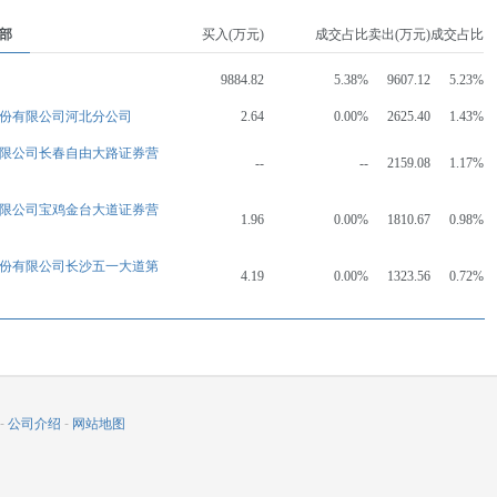
部
买入(万元)
成交占比
卖出(万元)
成交占比
9884.82
5.38%
9607.12
5.23%
份有限公司河北分公司
2.64
0.00%
2625.40
1.43%
限公司长春自由大路证券营
--
--
2159.08
1.17%
限公司宝鸡金台大道证券营
1.96
0.00%
1810.67
0.98%
份有限公司长沙五一大道第
4.19
0.00%
1323.56
0.72%
-
公司介绍
-
网站地图