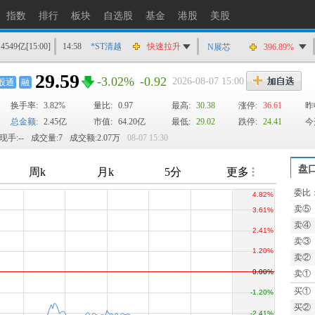
指数
排行
板块
自选股
基金
港股
美股
14549亿
[15:00]
14:58
*ST清越
快速拉升
N展芯
396.89%
14:56
上工Ｂ股
快速拉升
29.59
-3.02%
-0.92
2026-08-07 15:00
股通
融
14:56
爱丽家居
快速拉升
换手率:
3.82%
14:56
金凯生科
量比:
0.97
涨停
最高:
30.38
涨停:
36.61
昨
总金额:
2.45亿
市值:
64.20亿
最低:
29.02
跌停:
24.41
今
14:56
南亚新材
猛烈打压
现手:--
成交量:7
成交额:2.07万
08-07 15:30
14:55
成都先导
跌停
14:55
盛达资源
涨停
盘
14:55
盛达资源
快速拉升
委比
TTM
14:54
永安药业
快速拉升
卖⑤
14:53
中农立华
快速拉升
卖④
卖③
卖②
卖①
买①
买②