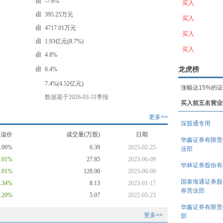
-7.6%
买入
395.25万元
买入
4717.01万元
买入
1.93亿元(8.7%)
买入
4.8%
龙虎榜
6.4%
7.4%(4.52亿元)
涨幅达15%的
数据基于2026-03-31季报
买入前五名营业
更多>>
深股通专用
均溢价
成交量(万股)
日期
华鑫证券有限责
0.00%
6.39
2025-02-25
业部
1.01%
27.85
2023-06-09
华林证券股份有
1.01%
128.00
2023-06-09
国泰海通证券股
7.34%
8.13
2023-01-17
券营业部
3.20%
5.07
2022-05-23
华鑫证券有限责
更多>>
部