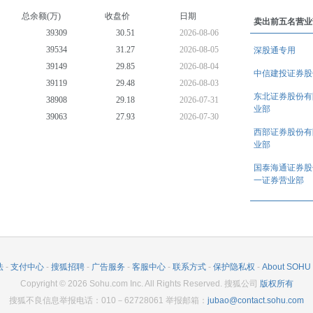
总余额(万)
收盘价
日期
卖出前五名营业
39309
30.51
2026-08-06
39534
31.27
2026-08-05
深股通专用
39149
29.85
2026-08-04
中信建投证券股
39119
29.48
2026-08-03
(TTM)
东北证券股份有
38908
29.18
2026-07-31
业部
39063
27.93
2026-07-30
(TTM)
西部证券股份有
39301
28.00
2026-07-29
业部
39343
27.50
2026-07-28
(TTM)
39694
27.08
2026-07-27
国泰海通证券股
一证券营业部
39529
26.41
2026-07-24
法
-
支付中心
-
搜狐招聘
-
广告服务
-
客服中心
-
联系方式
-
保护隐私权
-
About SOHU
(TTM)
Copyright
©
2026
Sohu.com Inc. All Rights Reserved. 搜狐公司
版权所有
搜狐不良信息举报电话：010－62728061 举报邮箱：
jubao@contact.sohu.com
(TTM)