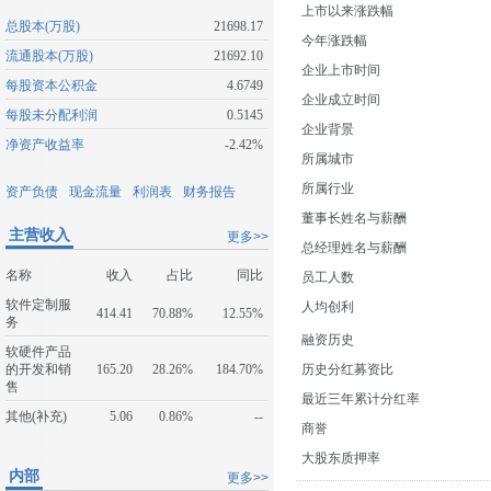
上市以来涨跌幅
总股本(万股)
21698.17
今年涨跌幅
流通股本(万股)
21692.10
企业上市时间
每股资本公积金
4.6749
企业成立时间
每股未分配利润
0.5145
企业背景
净资产收益率
-2.42%
所属城市
所属行业
资产负债
现金流量
利润表
财务报告
董事长姓名与薪酬
主营收入
更多>>
总经理姓名与薪酬
名称
收入
占比
同比
员工人数
软件定制服
人均创利
414.41
70.88%
12.55%
务
融资历史
软硬件产品
的开发和销
165.20
28.26%
184.70%
历史分红募资比
售
最近三年累计分红率
其他(补充)
5.06
0.86%
--
商誉
大股东质押率
内部
更多>>