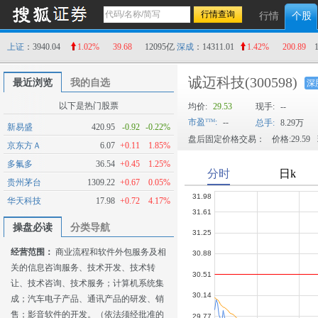
行情
个股
上证
：3940.04
1.02%
39.68
12095亿
深成
：14311.01
1.42%
200.89
诚迈科技
(300598)
最近浏览
我的自选
深
以下是热门股票
均价:
29.53
现手:
--
市盈
:
--
总手:
8.29万
新易盛
420.95
-0.92
-0.22%
盘后固定价格交易：
价格:29.59
京东方Ａ
6.07
+0.11
1.85%
多氟多
36.54
+0.45
1.25%
贵州茅台
1309.22
+0.67
0.05%
华天科技
17.98
+0.72
4.17%
操盘必读
分类导航
经营范围：
商业流程和软件外包服务及相
关的信息咨询服务、技术开发、技术转
让、技术咨询、技术服务；计算机系统集
成；汽车电子产品、通讯产品的研发、销
售；影音软件的开发。（依法须经批准的