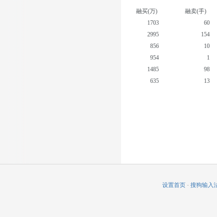
融买(万)
融卖(手)
1703
60
2995
154
856
10
954
1
1485
98
635
13
841
108
572
2
520
3
498
13
设置首页
-
搜狗输入