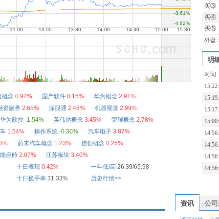
买③
买④
买⑤
外盘
明
时间
15:22
度概念
0.92%
国产软件
0.15%
华为概念
2.91%
15:19
融资融券
2.65%
深股通
2.48%
机器视觉
2.99%
15:17
华为欧拉
-1.54%
英伟达概念
3.45%
荣耀概念
2.78%
15:00
车
1.54%
操作系统
-0.30%
汽车电子
3.87%
14:56
50%
蔚来汽车概念
1.23%
信创概念
0.25%
14:56
能座舱
2.07%
江苏板块
3.40%
14:56
十日表现
0.42%
一年低/高
26.39/65.98
14:56
十日换手率
31.33%
历史行情>>
资讯
公司