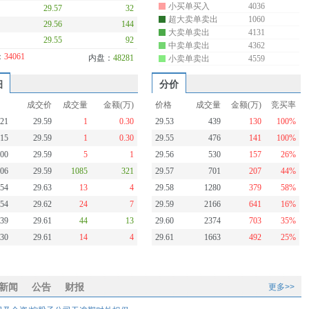
小买单买入
4036
29.57
32
超大卖单卖出
1060
29.56
144
大卖单卖出
4131
29.55
92
中卖单卖出
4362
：
34061
内盘：
48281
小卖单卖出
4559
细
分价
成交价
成交量
金额(万)
价格
成交量
金额(万)
竞买率
:21
29.59
1
0.30
29.53
439
130
100%
:15
29.59
1
0.30
29.55
476
141
100%
:00
29.59
5
1
29.56
530
157
26%
:06
29.59
1085
321
29.57
701
207
44%
:54
29.63
13
4
29.58
1280
379
58%
:54
29.62
24
7
29.59
2166
641
16%
:39
29.61
44
13
29.60
2374
703
35%
:30
29.61
14
4
29.61
1663
492
25%
新闻
公告
财报
更多>>