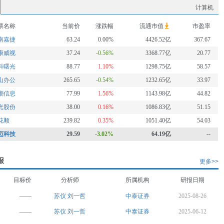
计算机
票名称
当前价
涨跌幅
流通市值
市盈率
南嘉捷
63.24
0.00%
4426.52亿
367.67
康威视
37.24
-0.56%
3368.77亿
20.77
科曙光
88.77
1.10%
1298.75亿
58.57
山办公
265.65
-0.54%
1232.65亿
33.97
潮信息
77.99
1.56%
1143.98亿
44.82
光股份
38.00
0.16%
1086.83亿
51.15
花顺
239.82
0.35%
1051.40亿
54.03
迈科技
29.59
-3.02%
64.19亿
--
报
更多>>
目标价
分析师
所属机构
研报日期
——
苏仪
刘一哲
中泰证券
2025-08-26
——
苏仪
刘一哲
中泰证券
2025-06-12