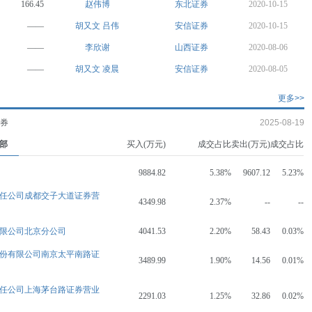
166.45
赵伟博
东北证券
2020-10-15
——
胡又文
吕伟
安信证券
2020-10-15
——
李欣谢
山西证券
2020-08-06
——
胡又文
凌晨
安信证券
2020-08-05
更多>>
证券
2025-08-19
部
买入(万元)
成交占比
卖出(万元)
成交占比
9884.82
5.38%
9607.12
5.23%
任公司成都交子大道证券营
4349.98
2.37%
--
--
限公司北京分公司
4041.53
2.20%
58.43
0.03%
份有限公司南京太平南路证
3489.99
1.90%
14.56
0.01%
任公司上海茅台路证券营业
2291.03
1.25%
32.86
0.02%