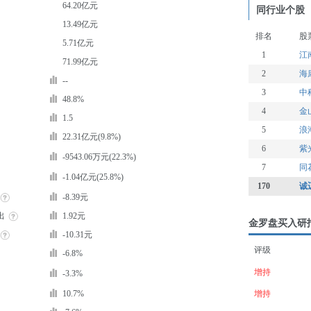
64.20亿元
同行业个股
13.49亿元
排名
股
5.71亿元
1
江
71.99亿元
2
海
--
3
中
48.8%
4
金
1.5
5
浪
22.31亿元(9.8%)
6
紫
-9543.06万元(22.3%)
7
同
-1.04亿元(25.8%)
170
诚
-8.39元
出
1.92元
金罗盘买入研
-10.31元
评级
-6.8%
增持
-3.3%
10.7%
增持