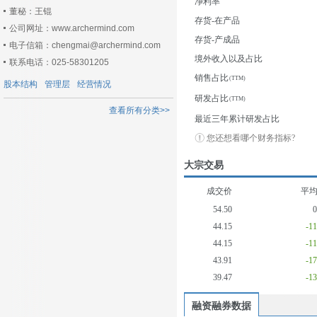
净利率
董秘：王锟
存货-在产品
公司网址：www.archermind.com
存货-产成品
电子信箱：chengmai@archermind.com
境外收入以及占比
联系电话：025-58301205
销售占比
股本结构
管理层
经营情况
研发占比
查看所有分类>>
最近三年累计研发占比
您还想看哪个财务指标?
大宗交易
成交价
平
54.50
44.15
-1
44.15
-1
43.91
-1
39.47
-1
融资融券数据