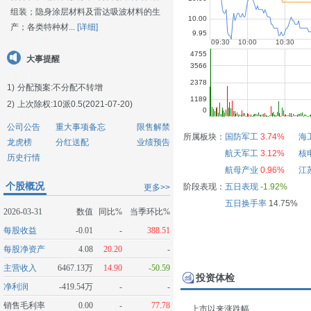
组装；隐身涂层材料及雷达吸波材料的生
产；各类特种材...
[详细]
大事提醒
1)
分配预案:不分配不转增
2)
上次除权:10派0.5(2021-07-20)
公司公告
重大事项备忘
限售解禁
所属板块：
国防军工
3.74%
海
龙虎榜
分红送配
业绩预告
航天军工
3.12%
核
历史行情
航母产业
0.96%
江
个股概况
阶段表现：
五日表现
-1.92%
更多>>
五日换手率
14.75%
2026-03-31
数值
同比%
当季环比%
每股收益
-0.01
-
388.51
每股净资产
4.08
20.20
-
主营收入
6467.13万
14.90
-50.59
投资体检
净利润
-419.54万
-
-
销售毛利率
0.00
-
77.78
上市以来涨跌幅