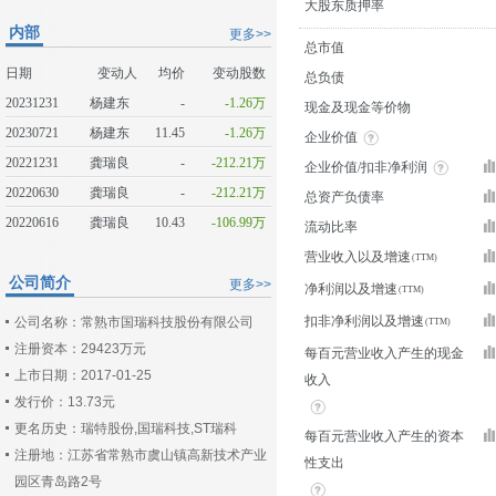
大股东质押率
内部
更多>>
总市值
日期
变动人
均价
变动股数
总负债
20231231
杨建东
-
-1.26万
现金及现金等价物
20230721
杨建东
11.45
-1.26万
企业价值
20221231
龚瑞良
-
-212.21万
企业价值/扣非净利润
20220630
龚瑞良
-
-212.21万
总资产负债率
20220616
龚瑞良
10.43
-106.99万
流动比率
营业收入以及增速
公司简介
更多>>
净利润以及增速
扣非净利润以及增速
公司名称：常熟市国瑞科技股份有限公司
注册资本：29423万元
每百元营业收入产生的现金
上市日期：2017-01-25
收入
发行价：13.73元
更名历史：瑞特股份,国瑞科技,ST瑞科
每百元营业收入产生的资本
注册地：江苏省常熟市虞山镇高新技术产业
性支出
园区青岛路2号