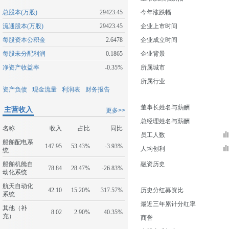
总股本(万股)
29423.45
今年涨跌幅
流通股本(万股)
29423.45
企业上市时间
每股资本公积金
2.6478
企业成立时间
每股未分配利润
0.1865
企业背景
净资产收益率
-0.35%
所属城市
所属行业
资产负债
现金流量
利润表
财务报告
董事长姓名与薪酬
主营收入
更多>>
总经理姓名与薪酬
名称
收入
占比
同比
员工人数
船舶配电系
147.95
53.43%
-3.93%
人均创利
统
船舶机舱自
融资历史
78.84
28.47%
-26.83%
动化系统
航天自动化
42.10
15.20%
317.57%
历史分红募资比
系统
最近三年累计分红率
其他（补
8.02
2.90%
40.35%
充）
商誉