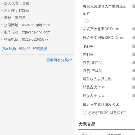
法人代表：葛颖
每百元营业收入产生的现金
总经理：赵辉章
留存
董秘：伍宏发
公司网址：www.cn-grkj.com
净资产收益率ROE
电子信箱：zqb@cs-grkj.com
投入资本回报率ROIC
联系电话：0512-52345677
毛利率
股本结构
管理层
经营情况
净利率
查看所有分类>>
存货-在产品
存货-产成品
境外收入以及占比
销售占比
研发占比
最近三年累计研发占比
您还想看哪个财务指标?
大宗交易