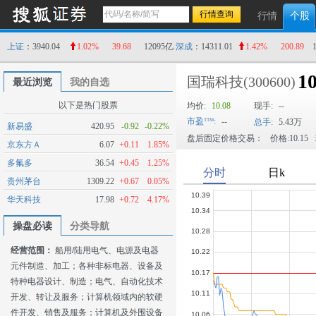
行情
个股
上证
：3940.04
1.02%
39.68
12095亿
深成
：14311.01
1.42%
200.89
10
国瑞科技
(300600)
最近浏览
我的自选
以下是热门股票
均价:
10.08
现手:
--
市盈
:
--
总手:
5.43万
新易盛
420.95
-0.92
-0.22%
盘后固定价格交易：
价格:10.15
京东方Ａ
6.07
+0.11
1.85%
多氟多
36.54
+0.45
1.25%
贵州茅台
1309.22
+0.67
0.05%
华天科技
17.98
+0.72
4.17%
操盘必读
分类导航
经营范围：
船用/陆用电气、电源及电器
元件制造、加工；各种非标电器、设备及
特种电器设计、制造；电气、自动化技术
开发、转让及服务；计算机领域内的软硬
件开发、销售及服务；计算机及外围设备