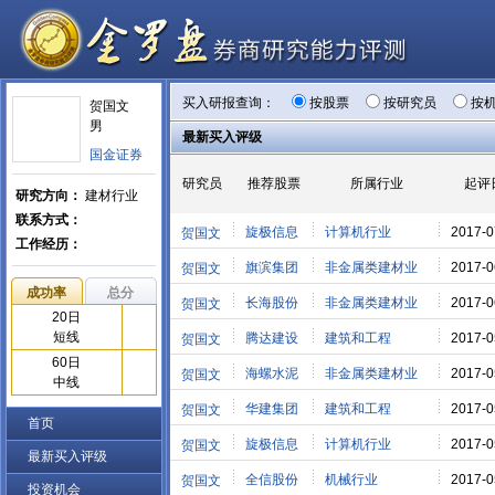
买入研报查询：
按股票
按研究员
按
贺国文
男
最新买入评级
国金证券
研究员
推荐股票
所属行业
起评
研究方向：
建材行业
联系方式：
旋极信息
计算机行业
2017-0
贺国文
工作经历：
旗滨集团
非金属类建材业
2017-0
贺国文
成功率
总分
长海股份
非金属类建材业
2017-0
贺国文
20日
短线
腾达建设
建筑和工程
2017-0
贺国文
60日
海螺水泥
非金属类建材业
2017-0
贺国文
中线
华建集团
建筑和工程
2017-0
贺国文
首页
旋极信息
计算机行业
2017-0
贺国文
最新买入评级
全信股份
机械行业
2017-0
贺国文
投资机会