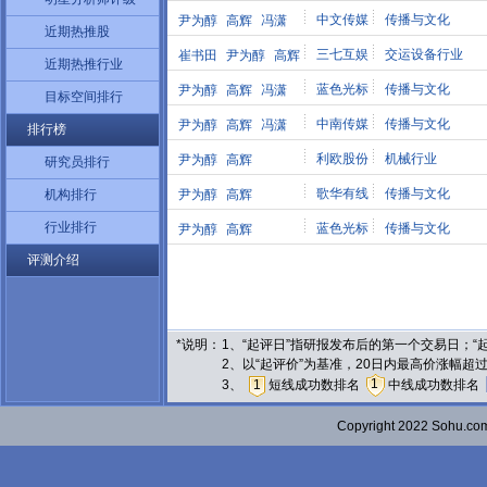
中文传媒
传播与文化
尹为醇
高辉
冯潇
近期热推股
三七互娱
交运设备行业
崔书田
尹为醇
高辉
近期热推行业
蓝色光标
传播与文化
尹为醇
高辉
冯潇
目标空间排行
中南传媒
传播与文化
尹为醇
高辉
冯潇
排行榜
利欧股份
机械行业
尹为醇
高辉
研究员排行
歌华有线
传播与文化
机构排行
尹为醇
高辉
行业排行
蓝色光标
传播与文化
尹为醇
高辉
评测介绍
*说明：
1、“起评日”指研报发布后的第一个交易日；
2、以“起评价”为基准，20日内最高价涨幅超
1
3、
1
短线成功数排名
中线成功数排名
Copyright 2022 Sohu.c