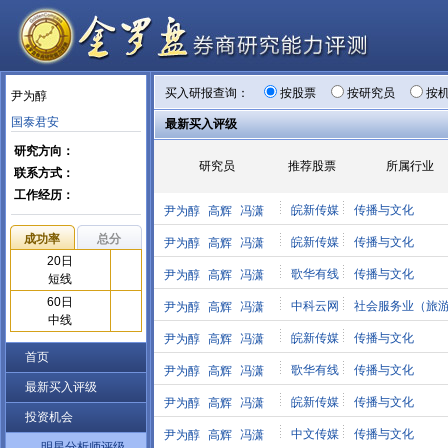
买入研报查询：
按股票
按研究员
按
尹为醇
国泰君安
最新买入评级
研究方向：
研究员
推荐股票
所属行业
联系方式：
工作经历：
皖新传媒
传播与文化
尹为醇
高辉
冯潇
成功率
总分
皖新传媒
传播与文化
尹为醇
高辉
冯潇
20日
歌华有线
传播与文化
尹为醇
高辉
冯潇
短线
60日
中科云网
社会服务业（旅游.
尹为醇
高辉
冯潇
中线
皖新传媒
传播与文化
尹为醇
高辉
冯潇
首页
歌华有线
传播与文化
尹为醇
高辉
冯潇
最新买入评级
皖新传媒
传播与文化
尹为醇
高辉
冯潇
投资机会
中文传媒
传播与文化
尹为醇
高辉
冯潇
明星分析师评级