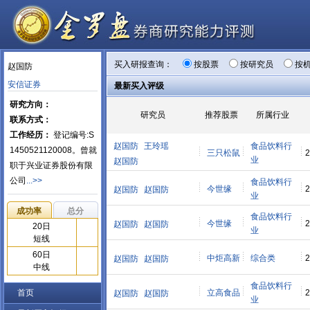
买入研报查询：
按股票
按研究员
按
赵国防
安信证券
最新买入评级
研究方向：
研究员
推荐股票
所属行业
联系方式：
工作经历：
登记编号:S
赵国防
王玲瑶
食品饮料行
1450521120008。曾就
三只松鼠
2
业
赵国防
职于兴业证券股份有限
公司
...>>
食品饮料行
今世缘
2
赵国防
赵国防
业
成功率
总分
食品饮料行
今世缘
2
赵国防
赵国防
20日
业
短线
60日
中炬高新
综合类
2
赵国防
赵国防
中线
食品饮料行
首页
立高食品
2
赵国防
赵国防
业