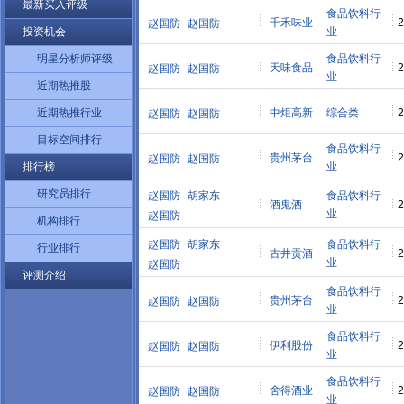
最新买入评级
食品饮料行
千禾味业
2
赵国防
赵国防
投资机会
业
明星分析师评级
食品饮料行
天味食品
2
赵国防
赵国防
业
近期热推股
近期热推行业
中炬高新
综合类
2
赵国防
赵国防
目标空间排行
食品饮料行
贵州茅台
2
赵国防
赵国防
排行榜
业
研究员排行
赵国防
胡家东
食品饮料行
酒鬼酒
2
业
赵国防
机构排行
赵国防
胡家东
食品饮料行
行业排行
古井贡酒
2
业
赵国防
评测介绍
食品饮料行
贵州茅台
2
赵国防
赵国防
业
食品饮料行
伊利股份
2
赵国防
赵国防
业
食品饮料行
舍得酒业
2
赵国防
赵国防
业