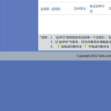
食品饮料行
贵州茅台
2
赵国防
赵国防
业
*说明：
1、“起评日”指研报发布后的第一个交易日；
2、以“起评价”为基准，20日内最高价涨幅超
1
3、
1
短线成功数排名
中线成功数排名
Copyright 2022 Sohu.c