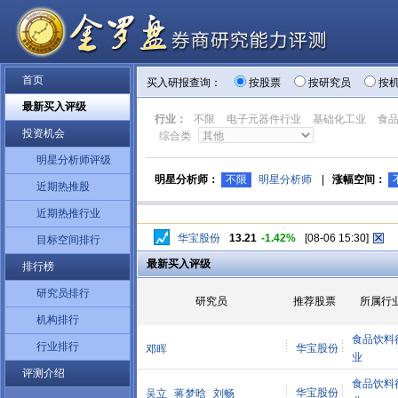
首页
买入研报查询：
按股票
按研究员
按
最新买入评级
行业：
不限
电子元器件行业
基础化工业
食
投资机会
综合类
明星分析师评级
明星分析师：
不限
明星分析师
|
涨幅空间：
近期热推股
近期热推行业
华宝股份
13.21
-1.42%
[08-06 15:30]
目标空间排行
最新买入评级
排行榜
研究员排行
研究员
推荐股票
所属行
机构排行
食品饮料
行业排行
华宝股份
邓晖
业
评测介绍
食品饮料
华宝股份
吴立
蒋梦晗
刘畅