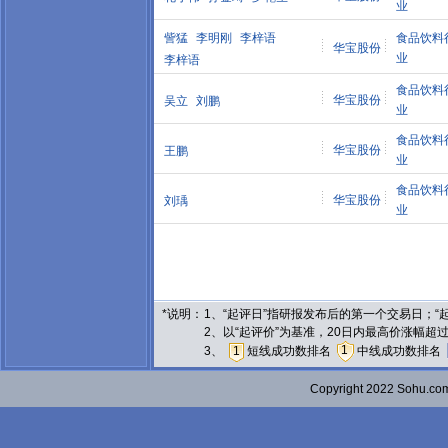
业
訾猛
李明刚
李梓语
食品饮料
华宝股份
业
李梓语
食品饮料
华宝股份
吴立
刘鹏
业
食品饮料
华宝股份
王鹏
业
食品饮料
华宝股份
刘瑀
业
*说明：
1、“起评日”指研报发布后的第一个交易日；
2、以“起评价”为基准，20日内最高价涨幅超
1
3、
1
短线成功数排名
中线成功数排名
Copyright 2022 Sohu.c