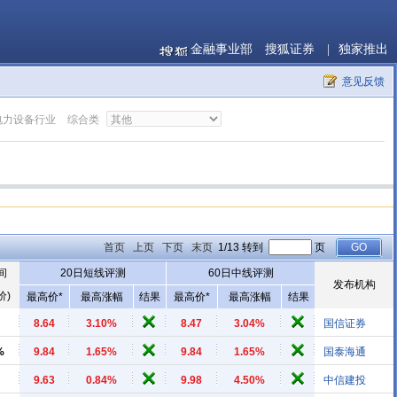
金融事业部
搜狐证券
|
独家推出
意见反馈
电力设备行业
综合类
首页
上页
下页
末页
1/13 转到
页
间
20日短线评测
60日中线评测
发布机构
价)
最高价*
最高涨幅
结果
最高价*
最高涨幅
结果
8.64
3.10%
8.47
3.04%
国信证券
%
9.84
1.65%
9.84
1.65%
国泰海通
9.63
0.84%
9.98
4.50%
中信建投