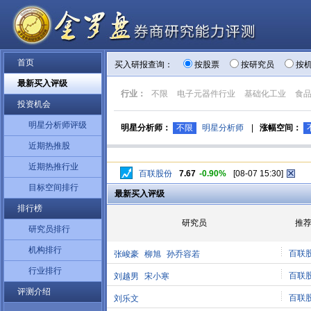
首页
买入研报查询：
按股票
按研究员
按
最新买入评级
行业：
不限
电子元器件行业
基础化工业
食
投资机会
明星分析师评级
明星分析师：
不限
明星分析师
|
涨幅空间：
近期热推股
近期热推行业
百联股份
7.67
-0.90%
[08-07 15:30]
目标空间排行
最新买入评级
排行榜
研究员
推
研究员排行
机构排行
百联
张峻豪
柳旭
孙乔容若
行业排行
百联
刘越男
宋小寒
评测介绍
百联
刘乐文