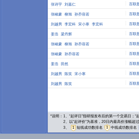
百联
张诗宇
刘嘉仁
百联
张峻豪
柳旭
孙乔容若
百联
刘越男
李宏科
宋小寒
李宏科
百联
姜浩
梁丹辉
百联
张峻豪
柳旭
孙乔容若
百联
张峻豪
孙乔容若
百联
姜浩
田然
百联
刘越男
陈笑
宋小寒
百联
刘越男
陈笑
*说明：
1、“起评日”指研报发布后的第一个交易日；
2、以“起评价”为基准，20日内最高价涨幅超
1
3、
1
短线成功数排名
中线成功数排名