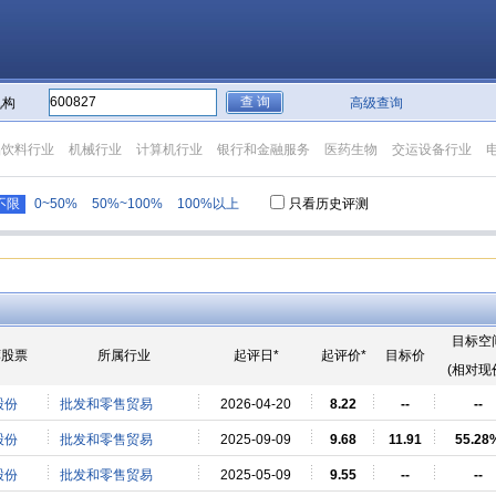
机构
高级查询
品饮料行业
机械行业
计算机行业
银行和金融服务
医药生物
交运设备行业
不限
0~50%
50%~100%
100%以上
只看历史评测
目标空
荐股票
所属行业
起评日*
起评价*
目标价
(相对现
股份
批发和零售贸易
2026-04-20
8.22
--
--
股份
批发和零售贸易
2025-09-09
9.68
11.91
55.28
股份
批发和零售贸易
2025-05-09
9.55
--
--