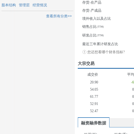
存货-在产品
股本结构
管理层
经营情况
存货-产成品
查看所有分类>>
境外收入以及占比
销售占比
研发占比
最近三年累计研发占比
您还想看哪个财务指标?
大宗交易
成交价
平
20.90
-
54.05
61.77
52.91
52.47
融资融券数据