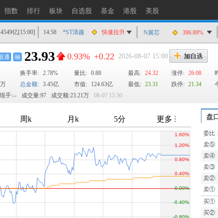
指数
排行
板块
自选股
基金
港股
美股
14549亿
[15:00]
14:58
*ST清越
快速拉升
N展芯
396.89%
14:56
上工Ｂ股
快速拉升
23.93
0.93%
+0.22
2026-08-07 15:00
股通
融
14:56
爱丽家居
快速拉升
换手率:
2.78%
14:56
金凯生科
量比:
0.88
涨停
最高:
24.32
涨停:
26.08
0万
总金额:
3.45亿
市值:
124.63亿
最低:
23.31
跌停:
21.34
14:56
南亚新材
猛烈打压
现手:--
成交量:97
成交额:23.21万
08-07 15:30
14:55
成都先导
跌停
14:55
盛达资源
涨停
盘
14:55
盛达资源
快速拉升
委比
TTM
14:54
永安药业
快速拉升
卖⑤
14:53
中农立华
快速拉升
卖④
卖③
卖②
卖①
买①
买②