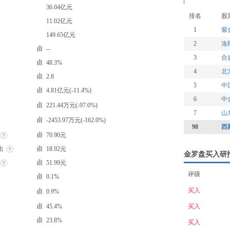
36.04亿元
排名
股
11.02亿元
1
紫
149.65亿元
2
洛
--
3
合
48.3%
4
北
2.8
5
中
4.81亿元(-11.4%)
6
中
221.44万元(-97.0%)
7
山
-2453.97万元(-162.0%)
98
西
70.90元
出
18.92元
金罗盘买入研
51.99元
评级
0.1%
买入
0.9%
45.4%
买入
23.8%
买入