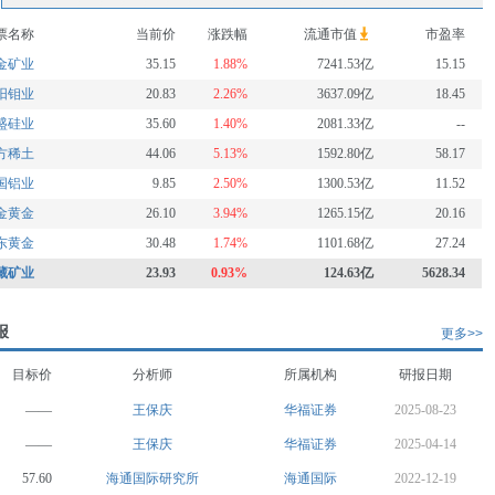
票名称
当前价
涨跌幅
流通市值
市盈率
金矿业
35.15
1.88%
7241.53亿
15.15
阳钼业
20.83
2.26%
3637.09亿
18.45
盛硅业
35.60
1.40%
2081.33亿
--
方稀土
44.06
5.13%
1592.80亿
58.17
国铝业
9.85
2.50%
1300.53亿
11.52
金黄金
26.10
3.94%
1265.15亿
20.16
东黄金
30.48
1.74%
1101.68亿
27.24
藏矿业
23.93
0.93%
124.63亿
5628.34
报
更多>>
目标价
分析师
所属机构
研报日期
——
王保庆
华福证券
2025-08-23
——
王保庆
华福证券
2025-04-14
57.60
海通国际研究所
海通国际
2022-12-19