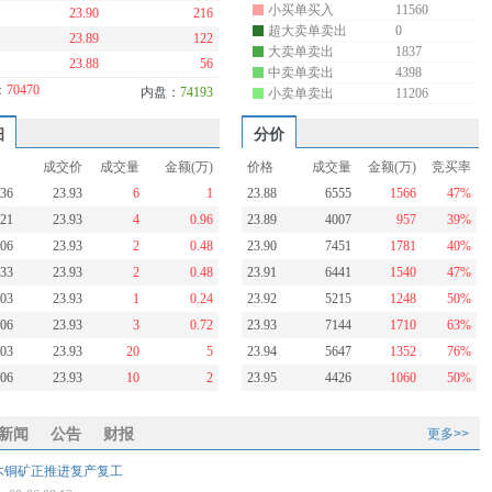
小买单买入
11560
23.90
216
超大卖单卖出
0
23.89
122
大卖单卖出
1837
23.88
56
中卖单卖出
4398
：
70470
内盘：
74193
小卖单卖出
11206
细
分价
成交价
成交量
金额(万)
价格
成交量
金额(万)
竞买率
:36
23.93
6
1
23.88
6555
1566
47%
:21
23.93
4
0.96
23.89
4007
957
39%
:06
23.93
2
0.48
23.90
7451
1781
40%
:33
23.93
2
0.48
23.91
6441
1540
47%
:03
23.93
1
0.24
23.92
5215
1248
50%
:06
23.93
3
0.72
23.93
7144
1710
63%
:03
23.93
20
5
23.94
5647
1352
76%
:06
23.93
10
2
23.95
4426
1060
50%
新闻
公告
财报
更多>>
木铜矿正推进复产复工