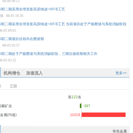
星
08-06 08:12
布耶二期采用全球首套高原纳滤+MVR工艺
媒体
08-05 10:28
布耶二期采用全球首套高原纳滤+MVR工艺 当前项目处于产能爬坡与系统消缺阶段
08-05 09:05
布耶二期项目目前尚在爬坡期
星
08-05 03:37
布耶二期处于产能爬坡与系统消缺阶段，三期仅做前期相关工作
08-05 03:32
机构增仓
加速流入
更多>>
日
三日
第
122
名
西藏矿业
-397
金属(均值)
11019
有色金属