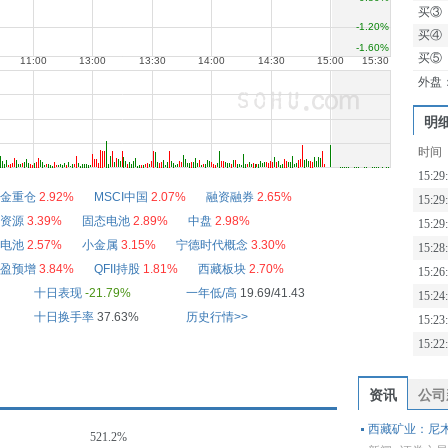
买③
买④
买⑤
外盘
明
时间
15:29
金重仓
2.92%
MSCI中国
2.07%
融资融券
2.65%
15:29
资源
3.39%
固态电池
2.89%
中盘
2.98%
15:29
电池
2.57%
小金属
3.15%
宁德时代概念
3.30%
15:28
盈预增
3.84%
QFII持股
1.81%
西藏板块
2.70%
15:26
十日表现
-21.79%
一年低/高
19.69/41.43
15:24
十日换手率
37.63%
历史行情>>
15:23
15:22
资讯
公司
西藏矿业：尼
521.2%