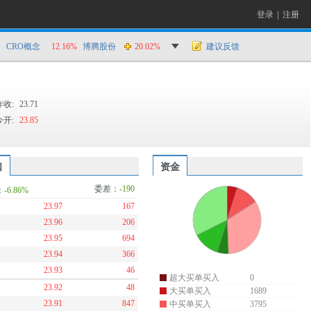
登录
|
注册
CRO概念
12.16%
博腾股份
20.02%
建议反馈
昨收:
23.71
今开:
23.85
口
资金
委差：
-190
：
-6.86%
23.97
167
23.96
206
23.95
694
23.94
366
23.93
46
超大买单买入
0
23.92
48
大买单买入
1689
23.91
847
中买单买入
3795