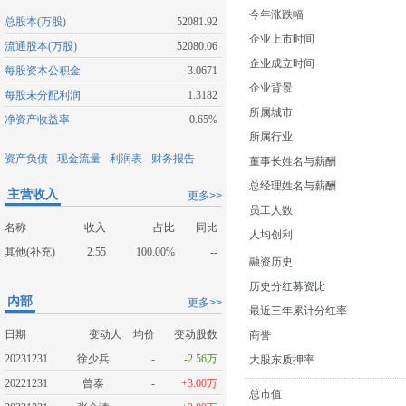
今年涨跌幅
总股本(万股)
52081.92
企业上市时间
流通股本(万股)
52080.06
企业成立时间
每股资本公积金
3.0671
企业背景
每股未分配利润
1.3182
所属城市
净资产收益率
0.65%
所属行业
资产负债
现金流量
利润表
财务报告
董事长姓名与薪酬
总经理姓名与薪酬
主营收入
更多>>
员工人数
名称
收入
占比
同比
人均创利
其他(补充)
2.55
100.00%
--
融资历史
历史分红募资比
内部
更多>>
最近三年累计分红率
日期
变动人
均价
变动股数
商誉
20231231
徐少兵
-
-2.56万
大股东质押率
20221231
曾泰
-
+3.00万
总市值