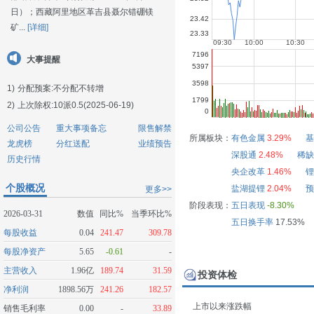
日）；西藏阿里地区革吉县聂尔错硼镁
矿...
[详细]
大事提醒
1)
分配预案:不分配不转增
2)
上次除权:10派0.5(2025-06-19)
公司公告
重大事项备忘
限售解禁
所属板块：
有色金属
3.29%
基
龙虎榜
分红送配
业绩预告
深股通
2.48%
稀缺
历史行情
央企改革
1.46%
锂
个股概况
盐湖提锂
2.04%
预
更多>>
阶段表现：
五日表现
-8.30%
2026-03-31
数值
同比%
当季环比%
五日换手率
17.53%
每股收益
0.04
241.47
309.78
每股净资产
5.65
-0.61
-
主营收入
1.96亿
189.74
31.59
投资体检
净利润
1898.56万
241.26
182.57
上市以来涨跌幅
销售毛利率
0.00
-
33.89