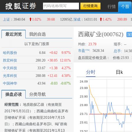
行情
个股
上证
：3940.04
1.02%
39.68
12095亿
深成
：14311.01
1.42%
200.89
西藏矿业
(000762)
最近浏览
我的自选
深
以下是热门股票
均价:
23.79
现手:
--
市盈
:
5628.34
总手:
14.5
哈药股份
6.84
+0.62
9.97%
盘后固定价格交易：
价格:23.93
胜宏科技
280.20
+30.05
12.01%
中天科技
33.67
+1.38
4.27%
光库科技
288.08
+12.41
4.50%
中国神华
43.94
-0.03
-0.07%
操盘必读
分类导航
经营范围：
地质勘探乙级（有效期至
2017年5月31日）；西藏山南曲松县罗布
莎铬铁矿开采（有效期至2016年7月15
日）；西藏山南曲松县罗布莎I、II矿群南
部铬铁矿开采（有效期至2021年1月13