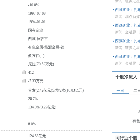
新闻
证券之
-10.0%
西藏矿业：扎
1997-07-08
新闻
观点新
1994-01-01
西藏矿业：扎
国有企业
新闻
金融界
西藏 拉萨市
西藏矿业：扎
有色金属-能源金属-锂
新闻
证券之
蔡方伟(--)
西藏矿业：扎
新闻
金融界
尼拉(70.52万元)
412
个股净流入
-7.33万元
首发(2.42亿元)定增2次(16.83亿元)
一日
二
20.7%
134.0%(3.29亿元)
--
有色
8.0%
124.63亿元
同行业个股