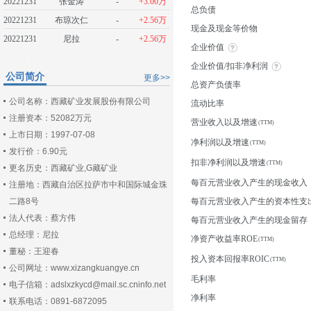
20221231
张金涛
-
+3.00万
总负债
20221231
布琼次仁
-
+2.56万
现金及现金等价物
20221231
尼拉
-
+2.56万
企业价值
企业价值/扣非净利润
公司简介
更多>>
总资产负债率
公司名称：西藏矿业发展股份有限公司
流动比率
注册资本：52082万元
营业收入以及增速
上市日期：1997-07-08
净利润以及增速
发行价：6.90元
扣非净利润以及增速
更名历史：西藏矿业,G藏矿业
每百元营业收入产生的现金收入
注册地：西藏自治区拉萨市中和国际城金珠
二路8号
每百元营业收入产生的资本性支
法人代表：蔡方伟
每百元营业收入产生的现金留存
总经理：尼拉
净资产收益率ROE
董秘：王迎春
投入资本回报率ROIC
公司网址：www.xizangkuangye.cn
毛利率
电子信箱：adslxzkycd@mail.sc.cninfo.net
净利率
联系电话：0891-6872095