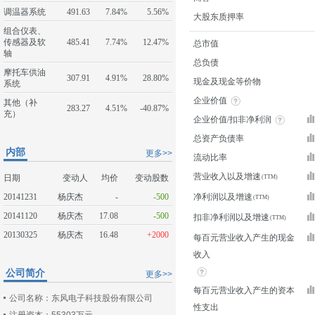
调温器系统
491.63
7.84%
5.56%
大股东质押率
组合仪表、
传感器及软
485.41
7.74%
12.47%
总市值
轴
总负债
摩托车供油
307.91
4.91%
28.80%
现金及现金等价物
系统
企业价值
其他（补
283.27
4.51%
-40.87%
充）
企业价值/扣非净利润
总资产负债率
内部
更多>>
流动比率
营业收入以及增速
日期
变动人
均价
变动股数
20141231
杨庆杰
-
-500
净利润以及增速
20141120
杨庆杰
17.08
-500
扣非净利润以及增速
20130325
杨庆杰
16.48
+2000
每百元营业收入产生的现金
收入
公司简介
更多>>
每百元营业收入产生的资本
公司名称：东风电子科技股份有限公司
性支出