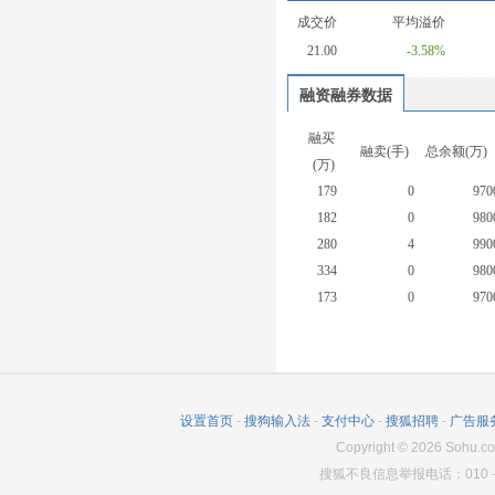
成交价
平均溢价
21.00
-3.58%
融资融券数据
融买
融卖(手)
总余额(万)
(万)
179
0
970
182
0
980
280
4
990
334
0
980
173
0
970
552
28
990
172
0
960
249
0
970
196
52
970
设置首页
-
搜狗输入法
-
支付中心
-
搜狐招聘
-
广告服
340
26
970
Copyright
©
2026
Sohu.co
搜狐不良信息举报电话：010－6