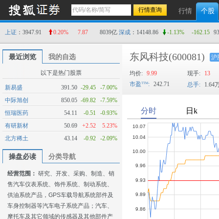
行情
个股
上证
：3947.91
0.20%
7.87
8039亿
深成
：14148.86
-1.13%
-162.15
9
东风科技
(600081)
最近浏览
我的自选
沪
以下是热门股票
均价:
9.99
现手:
13
市盈
:
242.71
总手:
1.64
新易盛
391.50
-29.45
-7.00%
中际旭创
850.05
-69.82
-7.59%
恒瑞医药
54.11
-0.51
-0.93%
有研新材
50.69
+2.52
5.23%
北方稀土
43.14
-0.92
-2.09%
操盘必读
分类导航
经营范围：
研究、开发、采购、制造、销
售汽车仪表系统、饰件系统、制动系统、
供油系统产品，GPS车载导航系统部件及
车身控制器等汽车电子系统产品；汽车、
摩托车及其它领域的传感器及其他部件产