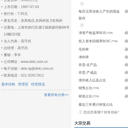
注册资本：55303万元
上市日期：1997-07-03
每百元营业收入产生的现金
发行价：7.55元
留存
更名历史：东风电仪,东风科技,S东风科
注册地：上海市闵行区浦江镇新骏环路88号
净资产收益率ROE
13幢203室
法人代表：高守武
投入资本回报率ROIC
总经理：高守武
毛利率
董秘：李非
净利率
公司网址：www.detc.com.cn
存货-在产品
电子信箱：detc-tg@detc.com.cn
存货-产成品
联系电话：021-52917811
境外收入以及占比
股本结构
管理层
经营情况
销售占比
查看所有分类>>
研发占比
最近三年累计研发占比
您还想看哪个财务指标?
大宗交易