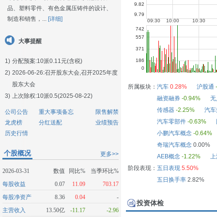
品、塑料零件、有色金属压铸件的设计、
制造和销售，...
[详细]
大事提醒
1)
分配预案:10派0.11元(含税)
2)
2026-06-26:
召开股东大会,召开2025年度
股东大会
所属板块：
汽车
0.28%
沪股通
3)
上次除权:10派0.5(2025-08-22)
融资融券
-0.94%
无
传感器
-2.25%
汽车
公司公告
重大事项备忘
限售解禁
汽车零部件
-0.63%
龙虎榜
分红送配
业绩预告
历史行情
小鹏汽车概念
-0.64%
奇瑞汽车概念
0.00%
个股概况
更多>>
AEB概念
-1.22%
上
阶段表现：
五日表现
5.50%
2026-03-31
数值
同比%
当季环比%
五日换手率
2.82%
每股收益
0.07
11.09
703.17
每股净资产
8.36
0.04
-
投资体检
主营收入
13.50亿
-11.17
-2.96