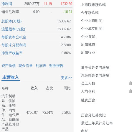
净利润
3989.37万
11.19
1232.39
上市以来涨跌幅
销售毛利率
0.00
-
-16.24
今年涨跌幅
企业上市时间
总股本(万股)
55302.62
企业成立时间
流通股本(万股)
55302.62
企业背景
每股资本公积金
4.2786
所属城市
每股未分配利润
2.6800
所属行业
净资产收益率
0.86%
资产负债
现金流量
利润表
财务报告
董事长姓名与薪酬
总经理姓名与薪酬
主营收入
更多>>
员工人数
名称
收入
占比
同比
人均创利
汽车制动
融资历史
系、供油
系、压铸
件、内饰
4706.07
75.01%
-5.59%
件、电气产
历史分红募资比
品、新能源
最近三年累计分红率
产品及其他
产品
商誉