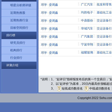
广汇汽车
批发和零售
邓学
娄周鑫
明星分析师评级
均胜电子
基础化工业
近期热推股
邓学
娄周鑫
近期热推行业
中鼎股份
交运设备行
邓学
娄周鑫
目标空间排行
华域汽车
交运设备行
邓学
娄周鑫
排行榜
广汽集团
交运设备行
邓学
娄周鑫
研究员排行
宁波华翔
交运设备行
邓学
娄周鑫
机构排行
福耀玻璃
基础化工业
邓学
娄周鑫
行业排行
评测介绍
*说明：
1、“起评日”指研报发布后的第一个交易日；
2、以“起评价”为基准，20日内最高价涨幅超
1
3、
1
短线成功数排名
中线成功数排名
Copyright 2022 Sohu.c