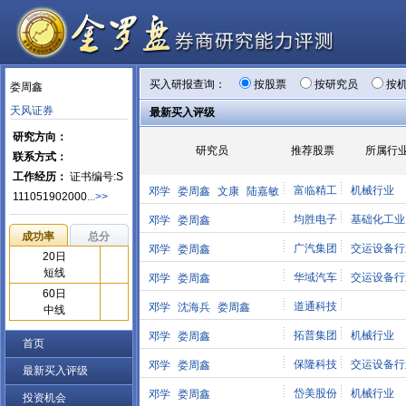
买入研报查询：
按股票
按研究员
按
娄周鑫
天风证券
最新买入评级
研究方向：
研究员
推荐股票
所属行
联系方式：
工作经历：
证书编号:S
富临精工
机械行业
邓学
娄周鑫
文康
陆嘉敏
111051902000
...>>
均胜电子
基础化工业
邓学
娄周鑫
成功率
总分
广汽集团
交运设备行
邓学
娄周鑫
20日
短线
华域汽车
交运设备行
邓学
娄周鑫
60日
道通科技
邓学
沈海兵
娄周鑫
中线
拓普集团
机械行业
邓学
娄周鑫
首页
保隆科技
交运设备行
邓学
娄周鑫
最新买入评级
岱美股份
机械行业
邓学
娄周鑫
投资机会