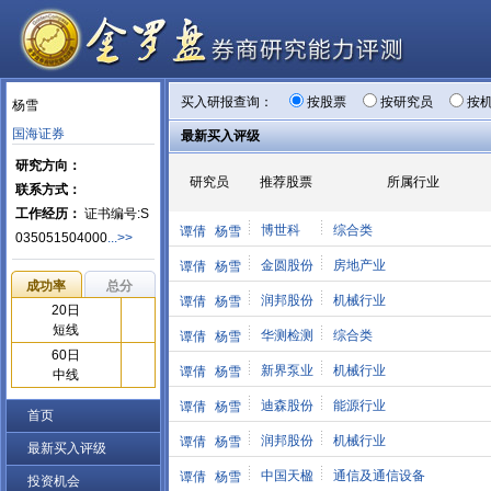
买入研报查询：
按股票
按研究员
按
杨雪
国海证券
最新买入评级
研究方向：
研究员
推荐股票
所属行业
联系方式：
工作经历：
证书编号:S
博世科
综合类
谭倩
杨雪
035051504000
...>>
金圆股份
房地产业
谭倩
杨雪
成功率
总分
润邦股份
机械行业
谭倩
杨雪
20日
短线
华测检测
综合类
谭倩
杨雪
60日
新界泵业
机械行业
谭倩
杨雪
中线
迪森股份
能源行业
谭倩
杨雪
首页
润邦股份
机械行业
谭倩
杨雪
最新买入评级
中国天楹
通信及通信设备
谭倩
杨雪
投资机会