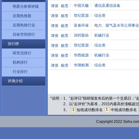
中国天楹
通信及通信设备
谭倩
杨雪
明星分析师评级
世纪星源
综合类
近期热推股
谭倩
杨雪
近期热推行业
富春环保
电力、煤气及水等公用事业
谭倩
杨雪
目标空间排行
润邦股份
机械行业
谭倩
杨雪
排行榜
世纪星源
综合类
谭倩
杨雪
研究员排行
华西能源
机械行业
谭倩
杨雪
机构排行
华测检测
综合类
谭倩
杨雪
行业排行
评测介绍
*说明：
1、“起评日”指研报发布后的第一个交易日；
2、以“起评价”为基准，20日内最高价涨幅超
1
3、
1
短线成功数排名
中线成功数排名
Copyright 2022 Sohu.c