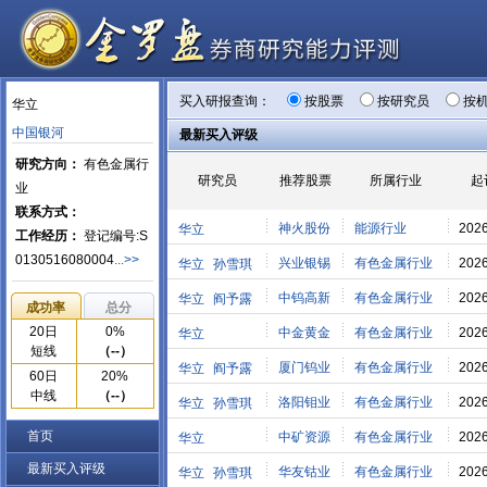
买入研报查询：
按股票
按研究员
按
华立
中国银河
最新买入评级
研究方向：
有色金属行
研究员
推荐股票
所属行业
起
业
联系方式：
神火股份
能源行业
2026
华立
工作经历：
登记编号:S
0130516080004
...>>
兴业银锡
有色金属行业
2026
华立
孙雪琪
中钨高新
有色金属行业
2026
华立
阎予露
成功率
总分
20日
0%
中金黄金
有色金属行业
2026
华立
短线
（--）
厦门钨业
有色金属行业
2026
华立
阎予露
60日
20%
中线
（--）
洛阳钼业
有色金属行业
2026
华立
孙雪琪
首页
中矿资源
有色金属行业
2026
华立
最新买入评级
华友钴业
有色金属行业
2026
华立
孙雪琪