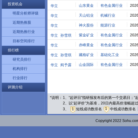
投资机会
山东黄金
有色金属行业
2026
华立
明星分析师评级
天山铝业
机械行业
2026
华立
近期热推股
神火股份
能源行业
2026
华立
近期热推行业
紫金矿业
有色金属行业
2026
华立
孙雪琪
目标空间排行
赤峰黄金
有色金属行业
2026
华立
排行榜
藏格矿业
基础化工业
2026
华立
孙雪琪
研究员排行
山金国际
有色金属行业
2026
华立
阎予露
机构排行
行业排行
评测介绍
*说明：
1、“起评日”指研报发布后的第一个交易日；
2、以“起评价”为基准，20日内最高价涨幅超
1
3、
1
短线成功数排名
中线成功数排名
Copyright 2022 Sohu.c