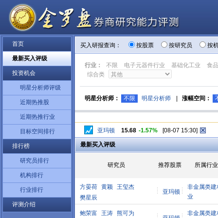
首页
买入研报查询：
按股票
按研究员
按
最新买入评级
行业：
不限
电子元器件行业
基础化工业
食
投资机会
综合类
明星分析师评级
明星分析师：
不限
明星分析师
|
涨幅空间：
近期热推股
近期热推行业
亚玛顿
15.68
-1.57%
[08-07 15:30]
目标空间排行
最新买入评级
排行榜
研究员排行
研究员
推荐股票
所属行业
机构排行
方晏荷
黄颖
王玺杰
非金属类建
行业排行
亚玛顿
业
樊星辰
评测介绍
鲍荣富
王涛
熊可为
非金属类建