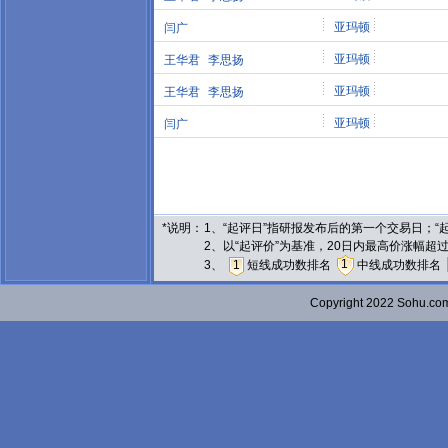
亚玛顿
闫广
亚玛顿
王华君
李思扬
亚玛顿
王华君
李思扬
亚玛顿
闫广
*说明：
1、“起评日”指研报发布后的第一个交易日；
2、以“起评价”为基准，20日内最高价涨幅超
1
3、
1
短线成功数排名
中线成功数排名
Copyright 2022 Sohu.c