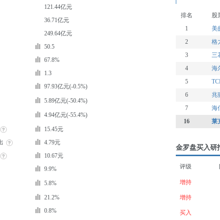
121.44亿元
排名
股
36.71亿元
1
美
249.64亿元
2
格
50.5
3
三
67.8%
4
海
1.3
5
T
97.93亿元(-0.5%)
6
兆
5.89亿元(-50.4%)
7
海
4.94亿元(-55.4%)
16
莱
15.45元
出
4.79元
金罗盘买入研
10.67元
评级
9.9%
增持
5.8%
21.2%
增持
0.8%
买入