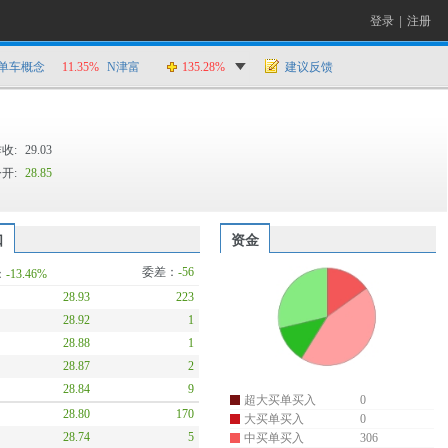
登录
|
注册
单车概念
11.35%
N津富
135.28%
建议反馈
收:
29.03
开:
28.85
口
资金
委差：
-56
：
-13.46%
28.93
223
28.92
1
28.88
1
28.87
2
28.84
9
超大买单买入
0
28.80
170
大买单买入
0
28.74
5
中买单买入
306