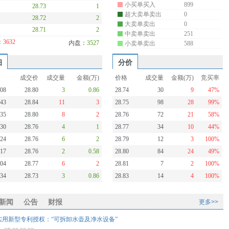
小买单买入
899
28.73
1
超大卖单卖出
0
28.72
2
大卖单卖出
0
28.71
2
中卖单卖出
251
：
3632
内盘：
3527
小卖单卖出
588
细
分价
成交价
成交量
金额(万)
价格
成交量
金额(万)
竞买率
:08
28.80
3
0.86
28.74
30
9
47%
:43
28.84
11
3
28.75
98
28
99%
:35
28.80
8
2
28.76
72
21
58%
:30
28.76
4
1
28.77
34
10
44%
:24
28.76
6
2
28.79
12
3
100%
:17
28.76
2
0.58
28.80
84
24
49%
:04
28.77
6
2
28.81
7
2
100%
:34
28.73
3
0.86
28.83
14
4
100%
新闻
公告
财报
更多>>
实用新型专利授权：“可拆卸水壶及净水设备”