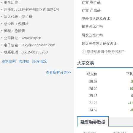
更名历史：
存货-在产品
注册地：江苏省苏州新区向阳路1号
存货-产成品
法人代表：倪祖根
境外收入以及占比
总经理：倪祖根
销售占比
董秘：徐殿青
研发占比
公司网址：www.lexy.cn
最近三年累计研发占比
电子信箱：lexy@kingclean.com
您还想看哪个财务指标?
联系电话：0512-68253260
股本结构
管理层
经营情况
大宗交易
查看所有分类>>
成交价
平
29.68
-
26.29
-1
35.15
21.23
-1
34.57
-
融资融券数据