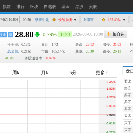
09:58
天奥电子
快速拉升
指数
排行
板块
自选股
基金
港股
美股
09:58
银河磁体
猛烈打压
474亿
[10:00]
09:58
绿康生化
快速拉升
N津富
135.91%
09:58
乐心医疗
快速拉升
28.80
-0.79%
-0.23
2026-08-06 10:00
股通
融
09:58
聚石化学
快速拉升
换手率:
0.13%
量比:
1.73
最高:
29.13
涨停:
31.93
昨
09:57
东方电热
快速拉升
总金额:
0.21亿
市值:
165.14亿
最低:
28.30
跌停:
26.13
今
09:57
*ST华幸
猛烈打压
-0.319
转股溢价率
50.97%
盘
委比
TTM
卖⑤
卖④
卖③
卖②
卖①
买①
买②