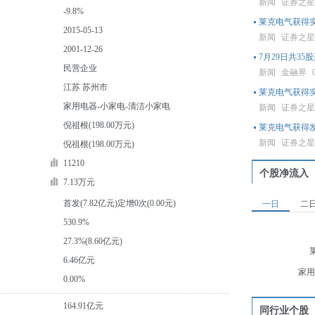
新闻
证券之
-9.8%
莱克电气获得实
2015-05-13
新闻
证券之
2001-12-26
7月29日共3
民营企业
新闻
金融界
江苏 苏州市
莱克电气获得
家用电器-小家电-清洁小家电
新闻
证券之
倪祖根(198.00万元)
莱克电气获得
新闻
证券之
倪祖根(198.00万元)
11210
个股净流入
7.13万元
首发(7.82亿元)定增0次(0.00元)
一日
二
530.9%
27.3%(8.60亿元)
6.46亿元
家用
0.00%
164.91亿元
同行业个股