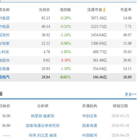
票名称
当前价
涨跌幅
流通市值
市盈率
的集团
85.23
-0.28%
5871.36亿
14.68
力电器
40.14
-0.32%
2223.71亿
7.71
花智控
38.92
-1.24%
1454.64亿
40.07
尔智家
22.12
-0.98%
1396.93亿
11.08
CL科技
4.78
-1.85%
489.77亿
19.65
驰股份
8.02
0.38%
361.49亿
30.81
信视像
26.93
-1.10%
354.04亿
14.11
克电气
28.84
-0.65%
166.46亿
28.09
报
更多>>
目标价
分析师
所属机构
研报日期
36.00
韩星雨
杨家琛
华创证券
2026-05-25
36.80
国泰海通证券研究所
国泰海通
2026-05-18
——
何伟
刘立思
杨策
中国银河
2026-04-29