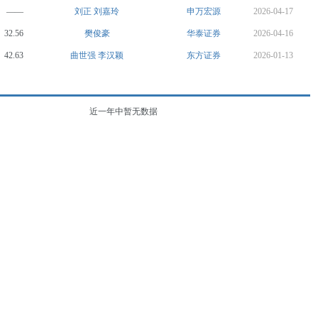
——
刘正
刘嘉玲
申万宏源
2026-04-17
32.56
樊俊豪
华泰证券
2026-04-16
42.63
曲世强
李汉颖
东方证券
2026-01-13
近一年中暂无数据