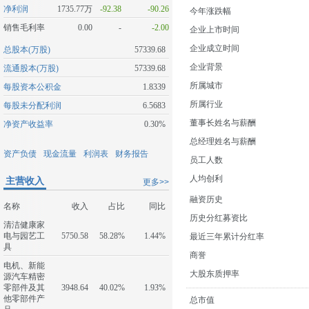
净利润
1735.77万
-92.38
-90.26
今年涨跌幅
销售毛利率
0.00
-
-2.00
企业上市时间
企业成立时间
总股本(万股)
57339.68
企业背景
流通股本(万股)
57339.68
所属城市
每股资本公积金
1.8339
所属行业
每股未分配利润
6.5683
董事长姓名与薪酬
净资产收益率
0.30%
总经理姓名与薪酬
资产负债
现金流量
利润表
财务报告
员工人数
人均创利
主营收入
更多>>
融资历史
名称
收入
占比
同比
历史分红募资比
清洁健康家
电与园艺工
5750.58
58.28%
1.44%
最近三年累计分红率
具
商誉
电机、新能
大股东质押率
源汽车精密
零部件及其
3948.64
40.02%
1.93%
他零部件产
总市值