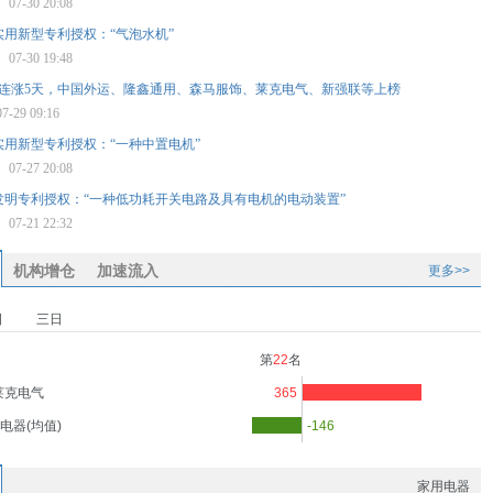
星
07-30 20:08
用新型专利授权：“气泡水机”
星
07-30 19:48
5股连涨5天，中国外运、隆鑫通用、森马服饰、莱克电气、新强联等上榜
07-29 09:16
实用新型专利授权：“一种中置电机”
星
07-27 20:08
发明专利授权：“一种低功耗开关电路及具有电机的电动装置”
星
07-21 22:32
机构增仓
加速流入
更多>>
日
三日
第
22
名
莱克电气
365
电器(均值)
-146
家用电器