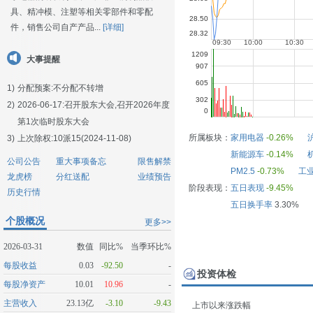
具、精冲模、注塑等相关零部件和零配
件，销售公司自产产品...
[详细]
大事提醒
1)
分配预案:不分配不转增
2)
2026-06-17:
召开股东大会,召开2026年度
第1次临时股东大会
所属板块：
家用电器
-0.26%
3)
上次除权:10派15(2024-11-08)
新能源车
-0.14%
公司公告
重大事项备忘
限售解禁
PM2.5
-0.73%
工业
龙虎榜
分红送配
业绩预告
阶段表现：
五日表现
-9.45%
历史行情
五日换手率
3.30%
个股概况
更多>>
2026-03-31
数值
同比%
当季环比%
每股收益
0.03
-92.50
-
投资体检
每股净资产
10.01
10.96
-
主营收入
23.13亿
-3.10
-9.43
上市以来涨跌幅