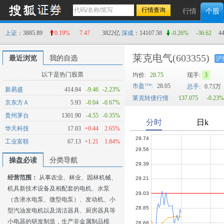
行情
个股
上证
：3885.89
0.19%
7.47
3822亿
深成
：14107.58
-0.26%
-36.62
4
莱克电气
(603355)
最近浏览
我的自选
沪
以下是热门股票
均价:
28.75
现手:
3
市盈
:
28.05
总手:
0.73万
新易盛
414.84
-9.46
-2.23%
莱克转债行情
137.075
-0.23%
京东方Ａ
5.93
-0.04
-0.67%
贵州茅台
1301.90
-4.55
-0.35%
华天科技
17.03
+0.44
2.65%
工业富联
67.13
+1.21
1.84%
操盘必读
分类导航
经营范围：
从事农业、林业、园林机械、
机具新技术设备及相配套的电机、水泵
（含潜水电泵、微型电泵）、发动机、小
型汽油发电机以及清洁器具、厨房器具等
小电器的研发制造，生产非金属制品模