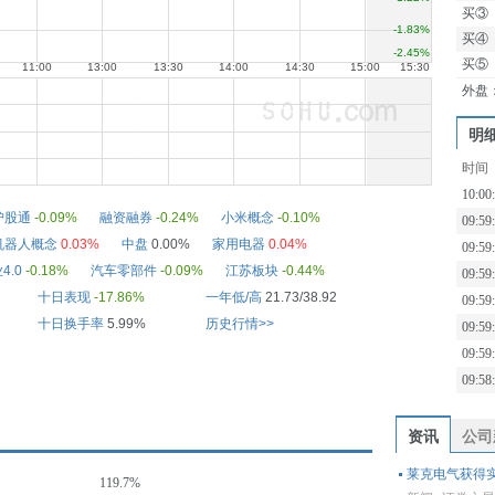
买③
买④
买⑤
外盘
明
时间
10:00
沪股通
-0.09%
融资融券
-0.24%
小米概念
-0.10%
09:59
机器人概念
0.03%
中盘
0.00%
家用电器
0.04%
09:59
4.0
-0.18%
汽车零部件
-0.09%
江苏板块
-0.44%
09:59
十日表现
-17.86%
一年低/高
21.73/38.92
09:59
十日换手率
5.99%
历史行情>>
09:59
09:59
09:58
资讯
公司
莱克电气获得
119.7%