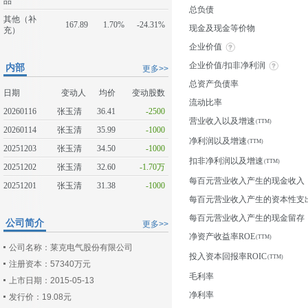
品
总负债
其他（补
167.89
1.70%
-24.31%
现金及现金等价物
充）
企业价值
企业价值/扣非净利润
内部
更多>>
总资产负债率
日期
变动人
均价
变动股数
流动比率
20260116
张玉清
36.41
-2500
营业收入以及增速
20260114
张玉清
35.99
-1000
净利润以及增速
20251203
张玉清
34.50
-1000
扣非净利润以及增速
20251202
张玉清
32.60
-1.70万
每百元营业收入产生的现金收入
20251201
张玉清
31.38
-1000
每百元营业收入产生的资本性支
每百元营业收入产生的现金留存
公司简介
更多>>
净资产收益率ROE
公司名称：莱克电气股份有限公司
投入资本回报率ROIC
注册资本：57340万元
毛利率
上市日期：2015-05-13
净利率
发行价：19.08元