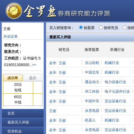
买入研报查询：
按股票
按研究员
按
王俊
兴业证券
最新买入评级
研究方向：
研究员
推荐股票
所属行业
联系方式：
工作经历：
证书编号:S
京山轻机
机械行业
吴华
王俊
019051308000
...>>
中国北车
机械行业
吴华
王俊
成功率
总分
通达动力
电力设备行业
吴华
王俊
20日
短线
华工科技
电子元器件行业
吴华
王俊
60日
中国中车
交运设备行业
吴华
王俊
中线
永贵电器
交运设备行业
王俊
首页
机器人
机械行业
吴华
王俊
最新买入评级
永贵电器
交运设备行业
吴华
王俊
投资机会