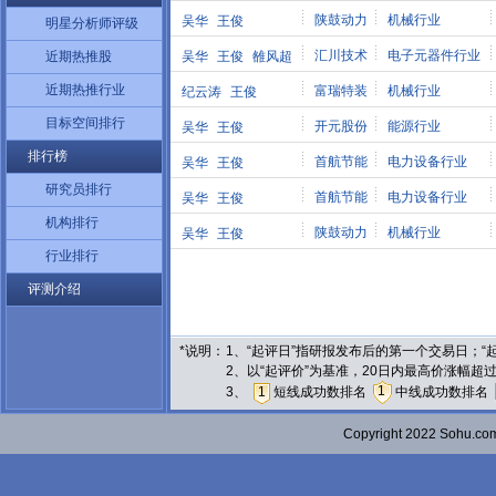
陕鼓动力
机械行业
吴华
王俊
明星分析师评级
汇川技术
电子元器件行业
近期热推股
吴华
王俊
雒风超
近期热推行业
富瑞特装
机械行业
纪云涛
王俊
目标空间排行
开元股份
能源行业
吴华
王俊
排行榜
首航节能
电力设备行业
吴华
王俊
研究员排行
首航节能
电力设备行业
吴华
王俊
机构排行
陕鼓动力
机械行业
吴华
王俊
行业排行
评测介绍
*说明：
1、“起评日”指研报发布后的第一个交易日；
2、以“起评价”为基准，20日内最高价涨幅超
1
3、
1
短线成功数排名
中线成功数排名
Copyright 2022 Sohu.c