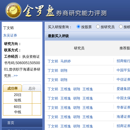
买入研报查询：
按股票
按研究员
按
丁文韬
东吴证券
最新买入评级
研究方向：
研究员
推荐股
联系方式：
工作经历：
执业资格证
招商银
丁文韬
马婷婷
书号码:S06005150500
01,曾供职于海通证券研
中国平
丁文韬
胡翔
究所
...>>
中信证
丁文韬
胡翔
成功率
总分
爱建集
丁文韬
王维逸
胡翔
王维逸
20日
中国太
丁文韬
王维逸
胡翔
王维逸
短线
60日
华泰证
丁文韬
王维逸
胡翔
王维逸
中线
海通证
丁文韬
王维逸
胡翔
王维逸
首页
招商证
丁文韬
王维逸
胡翔
王维逸