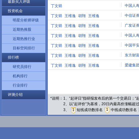
最新买入评级
中国人
丁文韬
投资机会
中信证
丁文韬
王维逸
胡翔
王维逸
明星分析师评级
广发证
丁文韬
王维逸
胡翔
王维逸
近期热推股
中国人
丁文韬
王维逸
胡翔
王维逸
近期热推行业
中国平
丁文韬
王维逸
胡翔
王维逸
目标空间排行
东方财
丁文韬
王维逸
胡翔
王维逸
排行榜
爱建集
丁文韬
王维逸
胡翔
王维逸
研究员排行
机构排行
行业排行
评测介绍
*说明：
1、“起评日”指研报发布后的第一个交易日；
2、以“起评价”为基准，20日内最高价涨幅超
1
3、
1
短线成功数排名
中线成功数排名