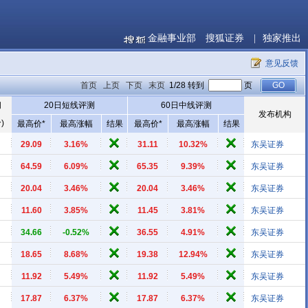
金融事业部
搜狐证券
|
独家推出
意见反馈
首页
上页
下页
末页
1/28 转到
页
间
20日短线评测
60日中线评测
发布机构
)
最高价*
最高涨幅
结果
最高价*
最高涨幅
结果
29.09
3.16%
31.11
10.32%
东吴证券
64.59
6.09%
65.35
9.39%
东吴证券
20.04
3.46%
20.04
3.46%
东吴证券
11.60
3.85%
11.45
3.81%
东吴证券
34.66
-0.52%
36.55
4.91%
东吴证券
18.65
8.68%
19.38
12.94%
东吴证券
11.92
5.49%
11.92
5.49%
东吴证券
17.87
6.37%
17.87
6.37%
东吴证券