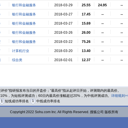
寿
银行和金融服务
2018-03-29
25.55
24.95
--
券
银行和金融服务
2018-03-27
17.45
--
--
券
银行和金融服务
2018-03-27
15.69
--
--
寿
银行和金融服务
2018-03-26
26.00
--
--
安
银行和金融服务
2018-03-22
75.26
--
--
富
计算机行业
2018-03-20
13.40
--
--
团
综合类
2018-02-01
12.37
--
--
“起评价”指研报发布当日的开盘价；“最高价”指从起评日开始，评测期内的最高价。
过10%，为短线评测成功；60日内最高价涨幅超过20%，为中线评测成功。
详细规则>
1
1
短线成功率排名
中线成功率排名
Copyright 2022 Sohu.com Inc. All Rights Reserved. 搜狐公司 版权所有