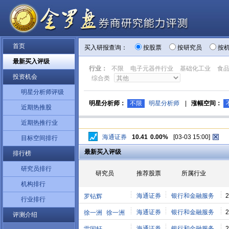
首页
买入研报查询：
按股票
按研究员
按
最新买入评级
行业：
不限
电子元器件行业
基础化工业
食
投资机会
综合类
明星分析师评级
明星分析师：
不限
明星分析师
|
涨幅空间：
近期热推股
近期热推行业
海通证券
10.41
0.00%
[03-03 15:00]
目标空间排行
最新买入评级
排行榜
研究员排行
研究员
推荐股票
所属行业
机构排行
海通证券
银行和金融服务
2
罗钻辉
行业排行
海通证券
银行和金融服务
2
徐一洲
徐一洲
评测介绍
海通证券
银行和金融服务
2