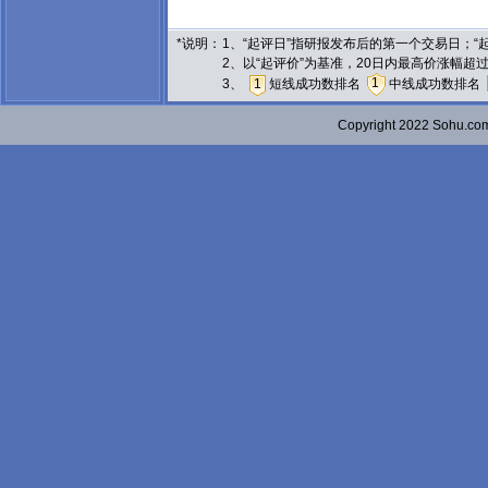
*说明：
1、“起评日”指研报发布后的第一个交易日；
2、以“起评价”为基准，20日内最高价涨幅超
1
3、
1
短线成功数排名
中线成功数排名
Copyright 2022 Sohu.c