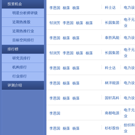
投资机会
科士达
电力设
李恩国
杨藻
杨藻
明星分析师评级
电子元
近期热推股
长园集团
邹润芳
李恩国
杨藻
杨藻
业
近期热推行业
泰胜风能
电力设
李恩国
杨藻
杨藻
目标空间排行
排行榜
电子元
长园集团
邹润芳
李恩国
杨藻
杨藻
业
研究员排行
机构排行
科士达
电力设
李恩国
杨藻
杨藻
行业排行
林洋能源
电力设
李恩国
杨藻
杨藻
评测介绍
国轩高科
电力设
李恩国
杨藻
杨藻
电子元
南都电源
李恩国
业
纺织和
杉杉股份
李恩国
杨藻
杨藻
业