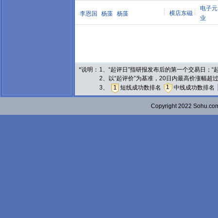
电子元
横店东磁
李恩国
杨藻
杨藻
业
*说明：
1、“起评日”指研报发布后的第一个交易日；
2、以“起评价”为基准，20日内最高价涨幅超
1
3、
1
短线成功数排名
中线成功数排名
Copyright 2022 Sohu.c