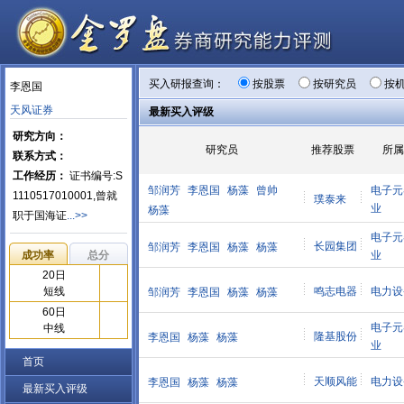
买入研报查询：
按股票
按研究员
按
李恩国
天风证券
最新买入评级
研究方向：
研究员
推荐股票
所
联系方式：
工作经历：
证书编号:S
邹润芳
李恩国
杨藻
曾帅
电子元
1110517010001,曾就
璞泰来
业
杨藻
职于国海证
...>>
电子元
长园集团
邹润芳
李恩国
杨藻
杨藻
成功率
总分
业
20日
短线
鸣志电器
电力设
邹润芳
李恩国
杨藻
杨藻
60日
电子元
中线
隆基股份
李恩国
杨藻
杨藻
业
首页
天顺风能
电力设
李恩国
杨藻
杨藻
最新买入评级