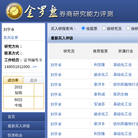
买入研报查询：
按股票
按研究员
按
刘宇卓
东兴证券
最新买入评级
研究方向：
研究员
推荐股票
所属行业
联系方式：
工作经历：
证书编号:S
利安隆
基础化工业
刘宇卓
148051611000
...>>
扬农化工
基础化工业
刘宇卓
成功率
总分
新洋丰
纺织和服饰行
刘宇卓
20日
短线
新和成
医药生物
刘宇卓
60日
安迪苏
基础化工业
刘宇卓
中线
扬农化工
基础化工业
刘宇卓
首页
新洋丰
纺织和服饰行
刘宇卓
最新买入评级
利安隆
基础化工业
刘宇卓
投资机会