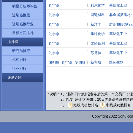
利尔化学
基础化工业
刘宇卓
明星分析师评级
国瓷材料
非金属类建材
近期热推股
刘宇卓
近期热推行业
新洋丰
纺织和服饰行
刘宇卓
目标空间排行
华峰化学
基础化工业
刘宇卓
排行榜
龙蟒佰利
基础化工业
刘宇卓
研究员排行
苏博特
基础化工业
刘宇卓
机构排行
新和成
医药生物
张明烨
刘宇卓
罗四维
行业排行
评测介绍
*说明：
1、“起评日”指研报发布后的第一个交易日；
2、以“起评价”为基准，20日内最高价涨幅超
1
3、
1
短线成功数排名
中线成功数排名
Copyright 2022 Sohu.c