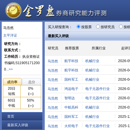
买入研报查询：
按股票
按研究员
按
马浩然
太平洋证
最新买入评级
研究方向：
研究员
推荐股票
所属行业
起评
联系方式：
工作经历：
执业资格证
航宇科技
机械行业
2026-0
马浩然
书编码:S11905171200
0
...>>
航宇科技
机械行业
2026-0
马浩然
国科军工
机械行业
2026-0
马浩然
成功率
总分
20日
0%
鸿远电子
电子元器件行业
2026-0
马浩然
短线
（--）
智明达
电子元器件行业
2026-0
马浩然
60日
50%
中线
（--）
中航高科
机械行业
2026-0
马浩然
首页
国科军工
机械行业
2025-1
马浩然
最新买入评级
火炬电子
电子元器件行业
2025-1
马浩然