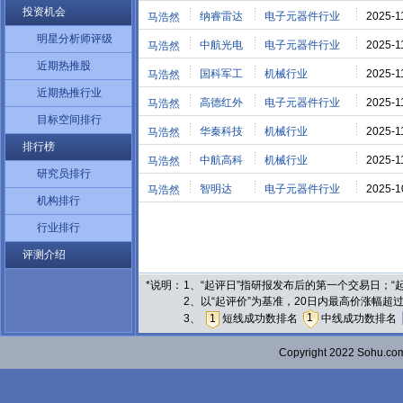
投资机会
纳睿雷达
电子元器件行业
2025-1
马浩然
明星分析师评级
中航光电
电子元器件行业
2025-1
马浩然
近期热推股
国科军工
机械行业
2025-1
马浩然
近期热推行业
高德红外
电子元器件行业
2025-1
马浩然
目标空间排行
华秦科技
机械行业
2025-1
马浩然
排行榜
中航高科
机械行业
2025-1
马浩然
研究员排行
智明达
电子元器件行业
2025-1
马浩然
机构排行
行业排行
评测介绍
*说明：
1、“起评日”指研报发布后的第一个交易日；
2、以“起评价”为基准，20日内最高价涨幅超
1
3、
1
短线成功数排名
中线成功数排名
Copyright 2022 Sohu.c