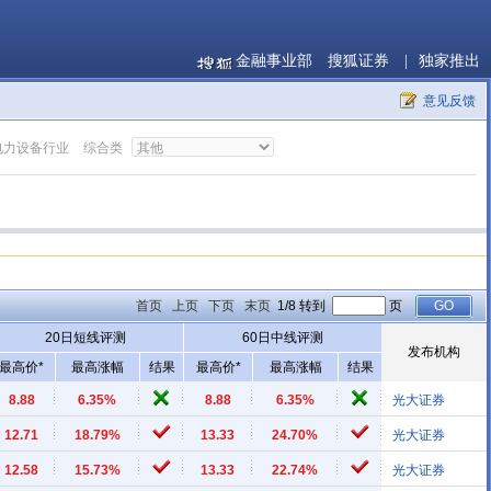
金融事业部
搜狐证券
|
独家推出
意见反馈
电力设备行业
综合类
首页
上页
下页
末页
1/8 转到
页
20日短线评测
60日中线评测
发布机构
最高价*
最高涨幅
结果
最高价*
最高涨幅
结果
8.88
6.35%
8.88
6.35%
光大证券
12.71
18.79%
13.33
24.70%
光大证券
12.58
15.73%
13.33
22.74%
光大证券