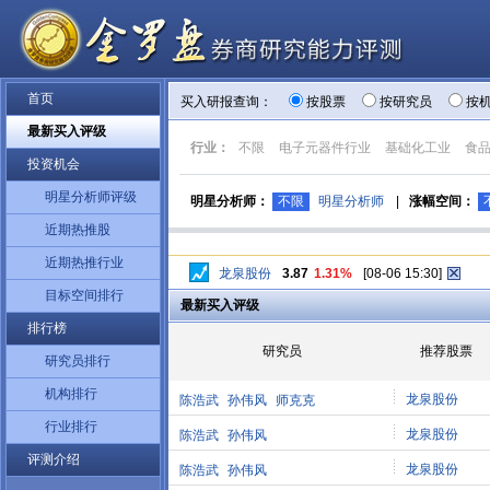
首页
买入研报查询：
按股票
按研究员
按
最新买入评级
行业：
不限
电子元器件行业
基础化工业
食
投资机会
明星分析师评级
明星分析师：
不限
明星分析师
|
涨幅空间：
近期热推股
近期热推行业
龙泉股份
3.87
1.31%
[08-06 15:30]
目标空间排行
最新买入评级
排行榜
研究员
推荐股票
研究员排行
机构排行
龙泉股份
陈浩武
孙伟风
师克克
行业排行
龙泉股份
陈浩武
孙伟风
评测介绍
龙泉股份
陈浩武
孙伟风