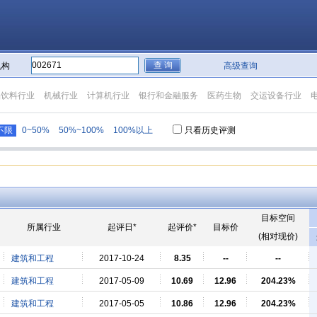
机构
高级查询
品饮料行业
机械行业
计算机行业
银行和金融服务
医药生物
交运设备行业
不限
0~50%
50%~100%
100%以上
只看历史评测
目标空间
所属行业
起评日*
起评价*
目标价
(相对现价)
建筑和工程
2017-10-24
8.35
--
--
建筑和工程
2017-05-09
10.69
12.96
204.23%
建筑和工程
2017-05-05
10.86
12.96
204.23%