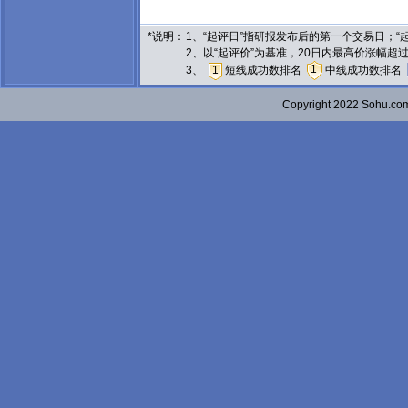
*说明：
1、“起评日”指研报发布后的第一个交易日；
2、以“起评价”为基准，20日内最高价涨幅超
1
3、
1
短线成功数排名
中线成功数排名
Copyright 2022 Sohu.c