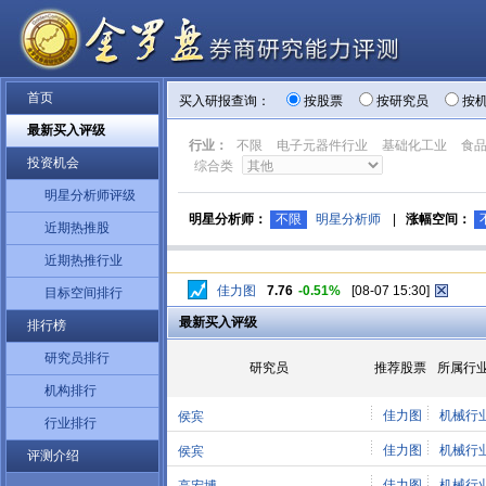
首页
买入研报查询：
按股票
按研究员
按
最新买入评级
行业：
不限
电子元器件行业
基础化工业
食
投资机会
综合类
明星分析师评级
明星分析师：
不限
明星分析师
|
涨幅空间：
近期热推股
近期热推行业
佳力图
7.76
-0.51%
[08-07 15:30]
目标空间排行
最新买入评级
排行榜
研究员排行
研究员
推荐股票
所属行
机构排行
佳力图
机械行
侯宾
行业排行
佳力图
机械行
侯宾
评测介绍
佳力图
机械行