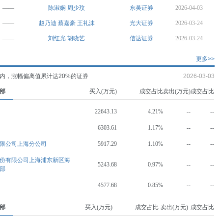
——
陈淑娴
周少玟
东吴证券
2026-04-03
——
赵乃迪
蔡嘉豪
王礼沫
光大证券
2026-03-24
——
刘红光
胡晓艺
信达证券
2026-03-24
更多>>
内，涨幅偏离值累计达20%的证券
2026-03-03
部
买入(万元)
成交占比
卖出(万元)
成交占比
22643.13
4.21%
--
--
6303.61
1.17%
--
--
限公司上海分公司
5917.29
1.10%
--
--
份有限公司上海浦东新区海
5243.68
0.97%
--
--
部
4577.68
0.85%
--
--
部
买入(万元)
成交占比
卖出(万元)
成交占比