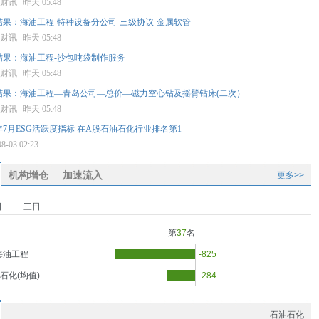
星财讯
昨天 05:48
果：海油工程-特种设备分公司-三级协议-金属软管
星财讯
昨天 05:48
结果：海油工程-沙包吨袋制作服务
星财讯
昨天 05:48
结果：海油工程—青岛公司—总价—磁力空心钻及摇臂钻床(二次）
星财讯
昨天 05:48
6年7月ESG活跃度指标 在A股石油石化行业排名第1
08-03 02:23
机构增仓
加速流入
更多>>
日
三日
第
37
名
海油工程
-825
石化(均值)
-284
石油石化