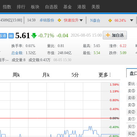
指数
排行
板块
自选股
基金
港股
美股
14509亿
[15:00]
14:59
卓锦股份
快速拉升
N森合
66.24%
14:57
时创能源
快速拉升
5.61
-0.71%
-0.04
2026-08-05 15:00
股通
融
14:57
三生国健
涨停
换手率:
0.61%
14:57
*ST春天
量比:
0.81
快速拉升
最高:
5.65
涨停:
6.22
万
总金额:
1.52亿
市值:
248.04亿
最低:
5.54
跌停:
5.09
14:56
中船特气
快速拉升
手:--
成交量:8
成交额:0.43万
08-05 15:30
14:56
*ST宝馨
快速拉升
14:56
赛意信息
涨停
盘
14:55
星源卓镁
快速拉升
委比
TTM
14:55
昀冢科技
快速拉升
卖⑤
14:54
蕾奥规划
快速拉升
卖④
卖③
卖②
卖①
买①
买②