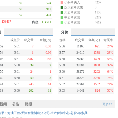
小买单买入
4257
5.59
524
超大卖单卖出
0
5.58
912
大卖单卖出
1136
5.57
424
中卖单卖出
2272
：
153417
内盘：
114511
小卖单卖出
4612
细
分价
成交价
成交量
金额(万)
价格
成交量
金额(万)
竞买率
:52
5.61
7
0.38
5.56
11165
621
24%
:54
5.61
1
0.06
5.57
24010
1338
28%
:05
5.61
2787
156
5.58
26868
1499
56%
:01
5.60
39
2
5.59
32894
1838
32%
:55
5.61
24
1
5.60
58272
3262
64%
:49
5.60
50
3
5.61
56523
3236
76%
:44
5.61
245
14
5.62
27264
1532
74%
:38
5.60
202
11
5.63
14641
824
56%
新闻
公告
财报
更多>>
果：海油工程-天津智能制造分公司-生产保障中心-总价-吊索具