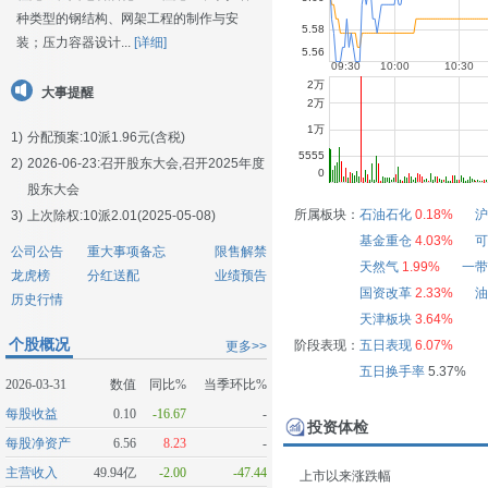
种类型的钢结构、网架工程的制作与安
装；压力容器设计...
[详细]
大事提醒
1)
分配预案:10派1.96元(含税)
2)
2026-06-23:
召开股东大会,召开2025年度
股东大会
所属板块：
石油石化
0.18%
沪
3)
上次除权:10派2.01(2025-05-08)
基金重仓
4.03%
可
公司公告
重大事项备忘
限售解禁
天然气
1.99%
一带
龙虎榜
分红送配
业绩预告
国资改革
2.33%
油
历史行情
天津板块
3.64%
个股概况
阶段表现：
五日表现
6.07%
更多>>
五日换手率
5.37%
2026-03-31
数值
同比%
当季环比%
每股收益
0.10
-16.67
-
投资体检
每股净资产
6.56
8.23
-
主营收入
49.94亿
-2.00
-47.44
上市以来涨跌幅