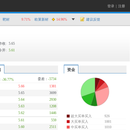
登录
|
注册
靶材
9.71%
欧莱新材
14.96%
建议反馈
昨收:
5.65
今开:
5.61
口
资金
委差：
-5734
：
-36.77%
5.66
1381
5.65
3699
5.64
2930
5.63
1208
5.62
1446
超大买单买入
926
5.61
559
大买单买入
1001
5.60
2511
中买单买入
1010