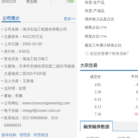
20161231
李志刚
-
-7000
存货-在产品
存货-产成品
公司简介
更多>>
境外收入以及占比
销售占比
公司名称：海洋石油工程股份有限公司
研发占比
注册资本：442135万元
上市日期：2002-02-05
最近三年累计研发占比
发行价：9.60元
您还想看哪个财务指标?
更名历史：海油工程,G海工
大宗交易
注册地：天津市空港经济区西二道82号丽港
大厦裙房二层202-F105室
成交价
平
法人代表：王章领
4.81
-
总经理：彭雷
5.59
董秘：李鹏
6.33
公司网址：www.cnoocengineering.com
6.13
-
电子信箱：mingyf@cooec.com.cn
7.10
1
联系电话：022-59898808、022-
59898033
融资融券数据
股本结构
管理层
经营情况