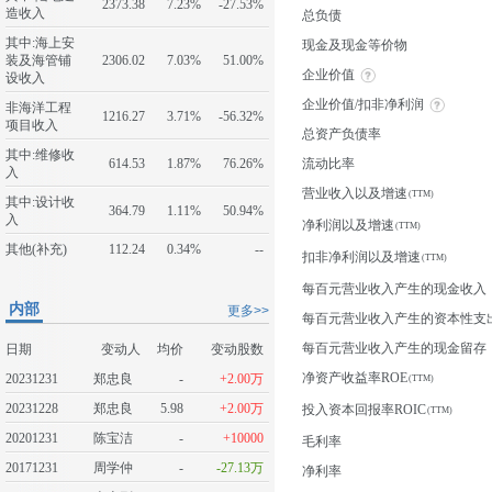
2373.38
7.23%
-27.53%
造收入
总负债
其中:海上安
现金及现金等价物
装及海管铺
2306.02
7.03%
51.00%
企业价值
设收入
企业价值/扣非净利润
非海洋工程
1216.27
3.71%
-56.32%
项目收入
总资产负债率
其中:维修收
614.53
1.87%
76.26%
流动比率
入
营业收入以及增速
其中:设计收
364.79
1.11%
50.94%
入
净利润以及增速
其他(补充)
112.24
0.34%
--
扣非净利润以及增速
每百元营业收入产生的现金收入
内部
更多>>
每百元营业收入产生的资本性支
每百元营业收入产生的现金留存
日期
变动人
均价
变动股数
净资产收益率ROE
20231231
郑忠良
-
+2.00万
20231228
郑忠良
5.98
+2.00万
投入资本回报率ROIC
20201231
陈宝洁
-
+10000
毛利率
20171231
周学仲
-
-27.13万
净利率