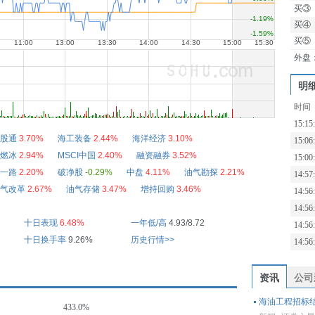
买③
买④
买⑤
外盘
明
时间
15:15
股通
3.70%
海工装备
2.44%
海洋经济
3.10%
15:06
燃冰
2.94%
MSCI中国
2.40%
融资融券
3.52%
15:00
一路
2.20%
破净股
-0.29%
中盘
4.11%
油气勘探
2.21%
14:57
气改革
2.67%
油气存储
3.47%
增持回购
3.46%
14:56
14:56
十日表现
6.48%
一年低/高
4.93/8.72
14:56
十日换手率
9.26%
历史行情>>
14:56
资讯
公司
海油工程招标结
433.0%