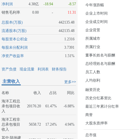
净利润
4.38亿
-18.94
-8.57
今年涨跌幅
销售毛利率
0.00
-
11.31
企业上市时间
企业成立时间
总股本(万股)
442135.48
企业背景
流通股本(万股)
442135.48
所属城市
每股资本公积金
1.2316
所属行业
每股未分配利润
3.7391
董事长姓名与薪酬
净资产收益率
1.51%
总经理姓名与薪酬
资产负债
现金流量
利润表
财务报告
员工人数
人均创利
主营收入
更多>>
融资历史
名称
收入
占比
同比
历史分红募资比
海洋工程总
承包项目收
20176.20
61.47%
-6.88%
最近三年累计分红率
入
商誉
海洋工程非
大股东质押率
总承包项目
5658.72
17.24%
4.94%
收入
总市值
其中:陆地建