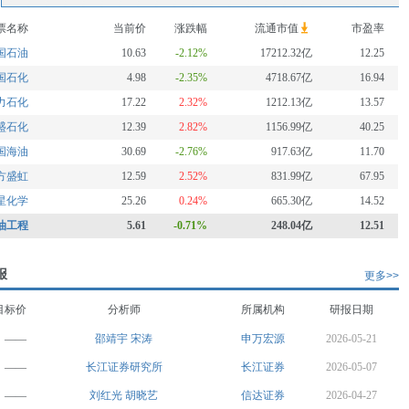
票名称
当前价
涨跌幅
流通市值
市盈率
国石油
10.63
-2.12%
17212.32亿
12.25
国石化
4.98
-2.35%
4718.67亿
16.94
力石化
17.22
2.32%
1212.13亿
13.57
盛石化
12.39
2.82%
1156.99亿
40.25
国海油
30.69
-2.76%
917.63亿
11.70
方盛虹
12.59
2.52%
831.99亿
67.95
星化学
25.26
0.24%
665.30亿
14.52
油工程
5.61
-0.71%
248.04亿
12.51
报
更多>>
目标价
分析师
所属机构
研报日期
——
邵靖宇
宋涛
申万宏源
2026-05-21
——
长江证券研究所
长江证券
2026-05-07
——
刘红光
胡晓艺
信达证券
2026-04-27