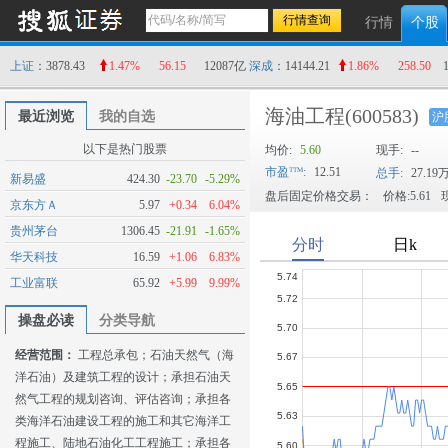
行情
个股
上证
：3878.43
1.47%
56.15
12087亿
深成
：14144.21
1.86%
258.50
海油工程
(600583)
最近浏览
我的自选
沪
以下是热门股票
均价:
5.60
现手:
--
市盈
:
12.51
总手:
27.19
新易盛
424.30
-23.70
-5.29%
盘后固定价格交易：
价格:5.61
现
京东方Ａ
5.97
+0.34
6.04%
贵州茅台
1306.45
-21.91
-1.65%
华天科技
16.59
+1.06
6.83%
工业富联
65.92
+5.99
9.99%
操盘必读
分类导航
经营范围：
工程总承包；石油天然气（海
洋石油）及建筑工程的设计；承担石油天
然气工程的规划咨询、评估咨询；承担各
类海洋石油建设工程的施工和其它海洋工
程施工、陆地石油化工工程施工；承担各