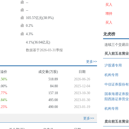
--
买入
--
增持
105.57亿元(38.9%)
买入
0.2%
龙虎榜
4.3%
4.1%(36.04亿元)
连续三个交易日
数据基于2026-03-31季报
买入前五名营业
更多>>
沪股通专用
均溢价
成交量(万股)
日期
机构专用
4.56%
518.89
2026-06-26
中信证券股份有
0.00%
84.80
2025-12-04
1.77%
157.18
2023-10-30
国泰海通证券股
阳西路证券营业
6.84%
495.00
2023-01-30
0.25%
490.00
2023-01-19
机构专用
更多>>
卖出前五名营业