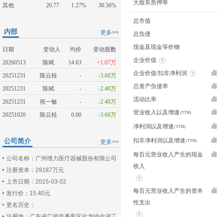
大股东质押率
其他
20.77
1.27%
30.56%
总市值
内部
更多>>
总负债
现金及现金等价物
日期
变动人
均价
变动股数
企业价值
20260513
陈斌
14.63
+1.07万
企业价值/扣非净利润
20251231
陈云桂
-
-3.60万
总资产负债率
20251231
陈斌
-
-2.40万
流动比率
20251231
祝一敏
-
-2.40万
营业收入以及增速
20251020
陈云桂
0.00
-3.60万
净利润以及增速
公司简介
扣非净利润以及增速
更多>>
每百元营业收入产生的现金
公司名称：广州维力医疗器械股份有限公司
收入
注册资本：29187万元
上市日期：2015-03-02
每百元营业收入产生的资本
发行价：15.40元
性支出
更名历史：
注册地：广东省广州市番禺区化龙镇金湖工