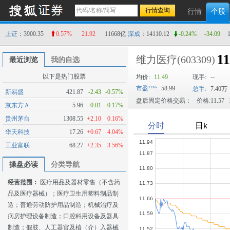
行情
个股
上证
：3900.35
0.57%
21.92
11668亿
深成
：14110.12
-0.24%
-34.09
11
维力医疗
(603309)
最近浏览
我的自选
以下是热门股票
均价:
11.49
现手:
--
市盈
:
58.99
总手:
7.40万
新易盛
421.87
-2.43
-0.57%
盘后固定价格交易：
价格:11.57
京东方Ａ
5.96
-0.01
-0.17%
贵州茅台
1308.55
+2.10
0.16%
华天科技
17.26
+0.67
4.04%
工业富联
68.27
+2.35
3.56%
操盘必读
分类导航
经营范围：
医疗用品及器材零售（不含药
品及医疗器械）；医疗卫生用塑料制品制
造；普通劳动防护用品制造；机械治疗及
病房护理设备制造；口腔科用设备及器具
制造；假肢、人工器官及植（介）入器械