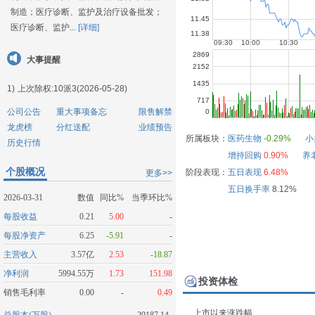
制造；医疗诊断、监护及治疗设备批发；
医疗诊断、监护...
[详细]
大事提醒
1)
上次除权:10派3(2026-05-28)
公司公告
重大事项备忘
限售解禁
龙虎榜
分红送配
业绩预告
所属板块：
医药生物
-0.29%
小
历史行情
增持回购
0.90%
养
个股概况
阶段表现：
五日表现
6.48%
更多>>
五日换手率
8.12%
2026-03-31
数值
同比%
当季环比%
每股收益
0.21
5.00
-
每股净资产
6.25
-5.91
-
主营收入
3.57亿
2.53
-18.87
净利润
5994.55万
1.73
151.98
投资体检
销售毛利率
0.00
-
0.49
上市以来涨跌幅