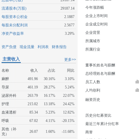
总股本(万股)
29187.14
今年涨跌幅
流通股本(万股)
29187.14
企业上市时间
每股资本公积金
2.1887
企业成立时间
每股未分配利润
2.5677
企业背景
净资产收益率
3.29%
所属城市
资产负债
现金流量
利润表
财务报告
所属行业
主营收入
更多>>
董事长姓名与薪酬
名称
收入
占比
同比
总经理姓名与薪酬
麻醉
491.96
30.16%
3.10%
员工人数
导尿
461.19
28.27%
5.24%
人均创利
泌尿外科
263.79
16.17%
22.07%
融资历史
护理
215.02
13.18%
24.42%
血液透析
85.34
5.23%
12.82%
历史分红募资比
呼吸
67.02
4.11%
-20.15%
最近三年累计分红率
其他（补
26.07
1.60%
-11.68%
商誉
充）