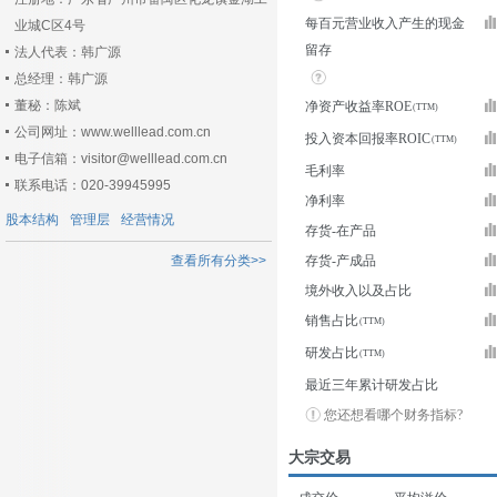
每百元营业收入产生的现金
业城C区4号
留存
法人代表：韩广源
总经理：韩广源
董秘：陈斌
净资产收益率ROE
公司网址：www.welllead.com.cn
投入资本回报率ROIC
电子信箱：visitor@welllead.com.cn
毛利率
联系电话：020-39945995
净利率
股本结构
管理层
经营情况
存货-在产品
查看所有分类>>
存货-产成品
境外收入以及占比
销售占比
研发占比
最近三年累计研发占比
您还想看哪个财务指标?
大宗交易