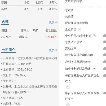
大股东质押率
基因
8.06
1.15%
-5.79%
其他
3.29
0.47%
38.19%
总市值
总负债
内部
更多>>
现金及现金等价物
企业价值
日期
变动人
均价
变动股数
企业价值/扣非净利润
20221231
谢良志
-
+129.86万
总资产负债率
流动比率
公司简介
更多>>
营业收入以及增速
公司名称：北京义翘神州科技股份有限公司
净利润以及增速
注册资本：12164万元
扣非净利润以及增速
上市日期：2021-08-16
发行价：292.92元
每百元营业收入产生的现金
更名历史：
收入
注册地：北京市北京经济技术开发区景园街
8号院1号楼9层B901
每百元营业收入产生的资本
法人代表：张杰
性支出
总经理：张杰