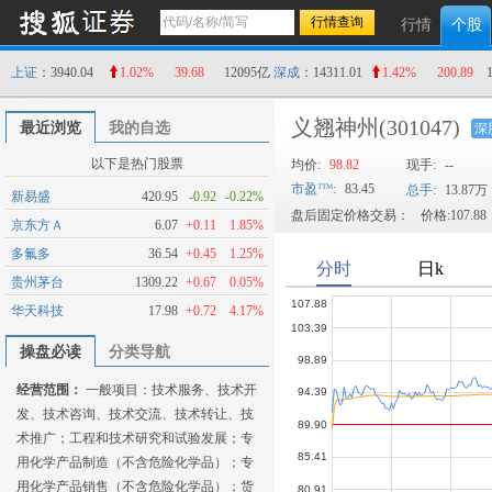
行情
个股
上证
：3940.04
1.02%
39.68
12095亿
深成
：14311.01
1.42%
200.89
义翘神州
(301047)
最近浏览
我的自选
深
以下是热门股票
均价:
98.82
现手:
--
市盈
:
83.45
总手:
13.87万
新易盛
420.95
-0.92
-0.22%
盘后固定价格交易：
价格:107.88
京东方Ａ
6.07
+0.11
1.85%
多氟多
36.54
+0.45
1.25%
贵州茅台
1309.22
+0.67
0.05%
华天科技
17.98
+0.72
4.17%
操盘必读
分类导航
经营范围：
一般项目：技术服务、技术开
发、技术咨询、技术交流、技术转让、技
术推广；工程和技术研究和试验发展；专
用化学产品制造（不含危险化学品）；专
用化学产品销售（不含危险化学品）；货