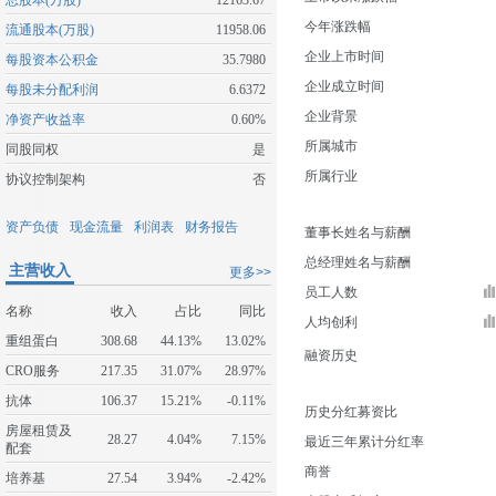
总股本(万股)
12163.67
今年涨跌幅
流通股本(万股)
11958.06
企业上市时间
每股资本公积金
35.7980
企业成立时间
每股未分配利润
6.6372
企业背景
净资产收益率
0.60%
所属城市
同股同权
是
所属行业
协议控制架构
否
资产负债
现金流量
利润表
财务报告
董事长姓名与薪酬
总经理姓名与薪酬
主营收入
更多>>
员工人数
名称
收入
占比
同比
人均创利
重组蛋白
308.68
44.13%
13.02%
融资历史
CRO服务
217.35
31.07%
28.97%
抗体
106.37
15.21%
-0.11%
历史分红募资比
房屋租赁及
28.27
4.04%
7.15%
最近三年累计分红率
配套
商誉
培养基
27.54
3.94%
-2.42%