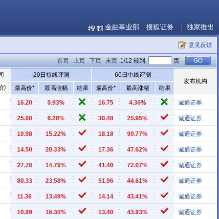
金融事业部
搜狐证券
|
独家推出
意见反馈
首页
上页
下页
末页
1/12 转到
页
间
20日短线评测
60日中线评测
发布机构
价)
最高价*
最高涨幅
结果
最高价*
最高涨幅
结果
16.20
0.93%
16.75
4.36%
诚通证券
25.90
6.28%
30.48
25.95%
诚通证券
10.98
15.22%
18.18
90.77%
诚通证券
14.50
20.33%
17.36
47.62%
诚通证券
27.78
14.79%
41.40
72.07%
诚通证券
80.33
23.58%
51.96
44.61%
诚通证券
11.36
13.49%
14.14
43.41%
诚通证券
10.99
16.30%
13.40
43.93%
诚通证券