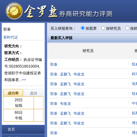
买入研报查询：
按股票
按研究员
按
郭泰
新时代证
最新买入评级
研究方向：
研究员
联系方式：
工作经历：
执业证书编
纽
郭泰
号:S0280518010004,
曾就职于中信建投证券
科
郭泰
孟鹏飞
韦俊龙
和国泰君
...>>
埃
郭泰
孟鹏飞
韦俊龙
成功率
总分
纽
郭泰
孟鹏飞
韦俊龙
20日
中
郭泰
韦俊龙
短线
60日
拓
郭泰
孟鹏飞
韦俊龙
中线
博
郭泰
孟鹏飞
韦俊龙
首页
博
郭泰