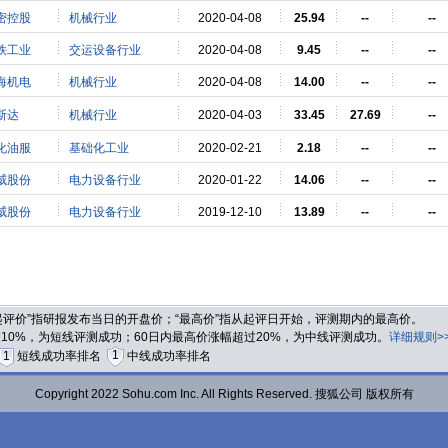
密控股
机械行业
2020-04-08
25.94
--
--
铁工业
交运设备行业
2020-04-08
9.45
--
--
海机电
机械行业
2020-04-08
14.00
--
--
斯达
机械行业
2020-04-03
33.45
27.69
--
化油服
基础化工业
2020-02-21
2.18
--
--
威股份
电力设备行业
2020-01-22
14.06
--
--
威股份
电力设备行业
2019-12-10
13.89
--
--
“起评价”指研报发布当日的开盘价；“最高价”指从起评日开始，评测期内的最高价。
过10%，为短线评测成功；60日内最高价涨幅超过20%，为中线评测成功。
详细规则>
1
1
短线成功率排名
中线成功率排名
Copyright 2022 Sohu.com Inc. All Rights Reserved. 搜狐公司 版权所有