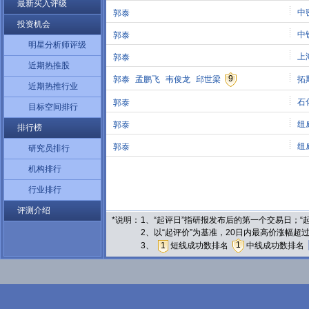
最新买入评级
中
郭泰
投资机会
中
郭泰
明星分析师评级
上
郭泰
近期热推股
9
郭泰
孟鹏飞
韦俊龙
邱世梁
拓
近期热推行业
石
郭泰
目标空间排行
纽
郭泰
排行榜
纽
郭泰
研究员排行
机构排行
行业排行
评测介绍
*说明：
1、“起评日”指研报发布后的第一个交易日；
2、以“起评价”为基准，20日内最高价涨幅超
1
3、
1
短线成功数排名
中线成功数排名