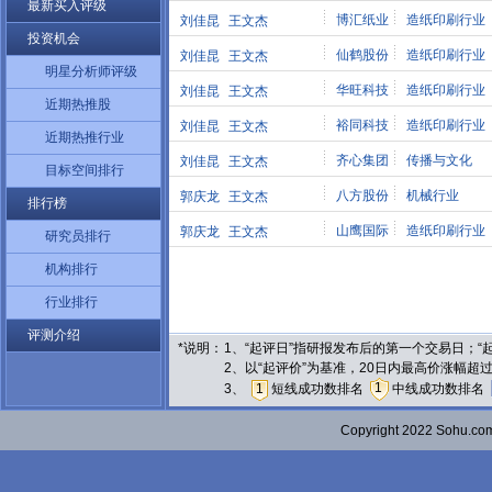
最新买入评级
博汇纸业
造纸印刷行业
刘佳昆
王文杰
投资机会
仙鹤股份
造纸印刷行业
刘佳昆
王文杰
明星分析师评级
华旺科技
造纸印刷行业
刘佳昆
王文杰
近期热推股
裕同科技
造纸印刷行业
刘佳昆
王文杰
近期热推行业
齐心集团
传播与文化
刘佳昆
王文杰
目标空间排行
八方股份
机械行业
郭庆龙
王文杰
排行榜
山鹰国际
造纸印刷行业
郭庆龙
王文杰
研究员排行
机构排行
行业排行
评测介绍
*说明：
1、“起评日”指研报发布后的第一个交易日；
2、以“起评价”为基准，20日内最高价涨幅超
1
3、
1
短线成功数排名
中线成功数排名
Copyright 2022 Sohu.c