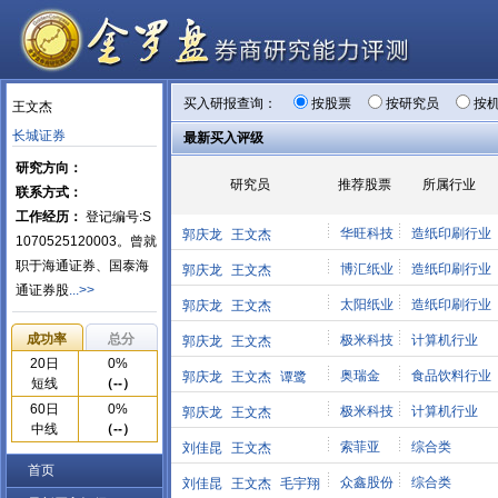
买入研报查询：
按股票
按研究员
按
王文杰
长城证券
最新买入评级
研究方向：
研究员
推荐股票
所属行业
联系方式：
工作经历：
登记编号:S
华旺科技
造纸印刷行业
郭庆龙
王文杰
1070525120003。曾就
职于海通证券、国泰海
博汇纸业
造纸印刷行业
郭庆龙
王文杰
通证券股
...>>
太阳纸业
造纸印刷行业
郭庆龙
王文杰
成功率
总分
极米科技
计算机行业
郭庆龙
王文杰
20日
0%
奥瑞金
食品饮料行业
郭庆龙
王文杰
谭鹭
短线
（--）
60日
0%
极米科技
计算机行业
郭庆龙
王文杰
中线
（--）
索菲亚
综合类
刘佳昆
王文杰
首页
众鑫股份
综合类
刘佳昆
王文杰
毛宇翔