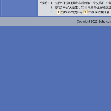
*说明：
1、“起评日”指研报发布后的第一个交易日；
2、以“起评价”为基准，20日内最高价涨幅超
1
3、
1
短线成功数排名
中线成功数排名
Copyright 2022 Sohu.c