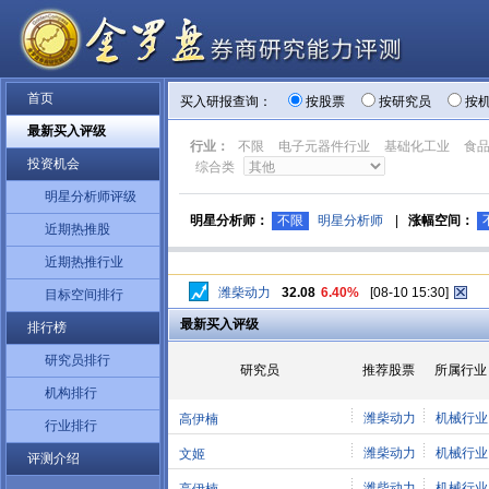
首页
买入研报查询：
按股票
按研究员
按
最新买入评级
行业：
不限
电子元器件行业
基础化工业
食
投资机会
综合类
明星分析师评级
明星分析师：
不限
明星分析师
|
涨幅空间：
近期热推股
近期热推行业
潍柴动力
32.08
6.40%
[08-10 15:30]
目标空间排行
最新买入评级
排行榜
研究员排行
研究员
推荐股票
所属行业
机构排行
潍柴动力
机械行业
高伊楠
行业排行
潍柴动力
机械行业
文姬
评测介绍
潍柴动力
机械行业