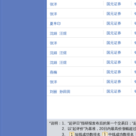
国元证券
张洋
国元证券
张洋
国元证券
夏芈卬
国元证券
沈娟
汪煜
国元证券
张洋
国元证券
沈娟
汪煜
国元证券
沈娟
汪煜
国元证券
燕楠
国元证券
张洋
国元证券
刘丽
孙田田
*说明：
1、“起评日”指研报发布后的第一个交易日；
2、以“起评价”为基准，20日内最高价涨幅超
1
3、
1
短线成功数排名
中线成功数排名