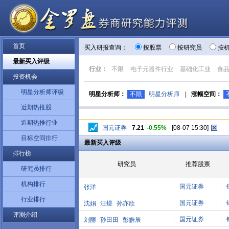
首页
买入研报查询：
按股票
按研究员
按
最新买入评级
行业：
不限
电子元器件行业
基础化工业
食
投资机会
明星分析师评级
明星分析师：
不限
明星分析师
|
涨幅空间：
近期热推股
近期热推行业
国元证券
7.21
-0.55%
[08-07 15:30]
目标空间排行
最新买入评级
排行榜
研究员
推荐股票
研究员排行
机构排行
国元证券
张洋
行业排行
国元证券
沈娟
汪煜
孙亦欣
评测介绍
国元证券
刘丽
孙田田
彭皓辰