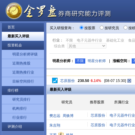
首页
买入研报查询：
按股票
按研究员
按
最新买入评级
行业：
不限
电子元器件行业
基础化工业
食
投资机会
综合类
明星分析师评级
明星分析师：
不限
明星分析师
|
涨幅空间：
近期热推股
近期热推行业
芯原股份
230.50
6.14%
[08-07 15:30]
目标空间排行
最新买入评级
排行榜
研究员排行
研究员
推荐股票
所属行业
机构排行
芯原股份
电子元器件行业
樊志远
周焕博
行业排行
芯原股份
电子元器件行业
朱吉翔
评测介绍
4