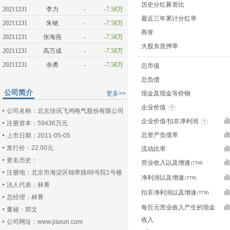
历史分红募资比
20211231
李力
-
-7.58万
最近三年累计分红率
20211231
朱铭
-
-7.58万
商誉
20211231
张海燕
-
-7.58万
大股东质押率
20211231
高万成
-
-7.58万
20211231
余勇
-
-7.58万
总市值
总负债
公司简介
更多>>
现金及现金等价物
企业价值
公司名称：北京佳讯飞鸿电气股份有限公司
企业价值/扣非净利润
注册资本：59436万元
总资产负债率
上市日期：2011-05-05
发行价：22.00元
流动比率
更名历史：
营业收入以及增速
注册地：北京市海淀区锦带路88号院1号楼
净利润以及增速
法人代表：林菁
扣非净利润以及增速
总经理：林菁
每百元营业收入产生的现金
董秘：郑文
收入
公司网址：www.jiaxun.com