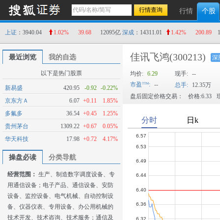
行情
个股
上证
：3940.04
1.02%
39.68
12095亿
深成
：14311.01
1.42%
200.89
佳讯飞鸿
(300213)
最近浏览
我的自选
深
以下是热门股票
均价:
6.29
现手:
--
市盈
:
--
总手:
12.35万
新易盛
420.95
-0.92
-0.22%
盘后固定价格交易：
价格:6.33
现
京东方Ａ
6.07
+0.11
1.85%
多氟多
36.54
+0.45
1.25%
贵州茅台
1309.22
+0.67
0.05%
华天科技
17.98
+0.72
4.17%
操盘必读
分类导航
经营范围：
生产、制造数字调度设备、专
用通信设备；电子产品、通信设备、安防
设备、监控设备、电气机械、自动控制设
备、仪器仪表、专用设备、办公用机械的
技术开发、技术咨询、技术服务；通信及