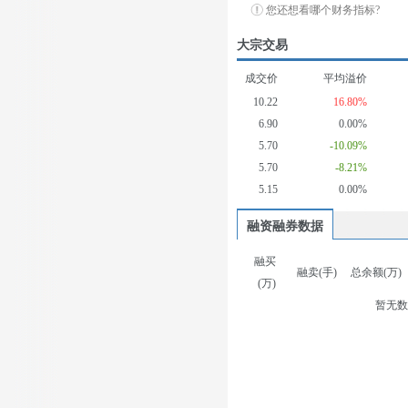
您还想看哪个财务指标?
大宗交易
成交价
平均溢价
10.22
16.80%
6.90
0.00%
5.70
-10.09%
5.70
-8.21%
5.15
0.00%
融资融券数据
融买
融卖(手)
总余额(万)
(万)
暂无