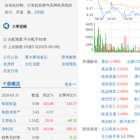
自动化控制、计算机软硬件及网络系统的
设计、开发、集...
[详细]
大事提醒
1)
分配预案:不分配不转增
2)
上次除权:10派0.5(2025-06-06)
公司公告
重大事项备忘
限售解禁
所属板块：
通信
1.38%
边缘计
龙虎榜
分红送配
业绩预告
基金重仓
2.92%
军
历史行情
铁路基建
0.51%
通
个股概况
雄安新区
0.43%
虚
更多>>
机器视觉
2.99%
专
2026-03-31
数值
同比%
当季环比%
低空经济
1.99%
航
每股收益
0.00
103.00
210.27
航天军工
3.12%
工
每股净资产
3.45
-6.83
-
轨道交通
1.44%
应
主营收入
1.51亿
29.41
-49.58
商业航天（航天航空）
净利润
78.16万
103.06
100.51
阶段表现：
五日表现
0.34%
五日换手率
14.70%
销售毛利率
0.00
-
-9.15