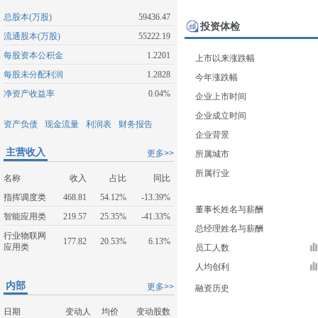
总股本(万股)
59436.47
投资体检
流通股本(万股)
55222.19
每股资本公积金
1.2201
上市以来涨跌幅
每股未分配利润
1.2828
今年涨跌幅
净资产收益率
0.04%
企业上市时间
企业成立时间
资产负债
现金流量
利润表
财务报告
企业背景
主营收入
更多>>
所属城市
所属行业
名称
收入
占比
同比
指挥调度类
468.81
54.12%
-13.39%
董事长姓名与薪酬
智能应用类
219.57
25.35%
-41.33%
总经理姓名与薪酬
行业物联网
177.82
20.53%
6.13%
应用类
员工人数
人均创利
内部
更多>>
融资历史
日期
变动人
均价
变动股数