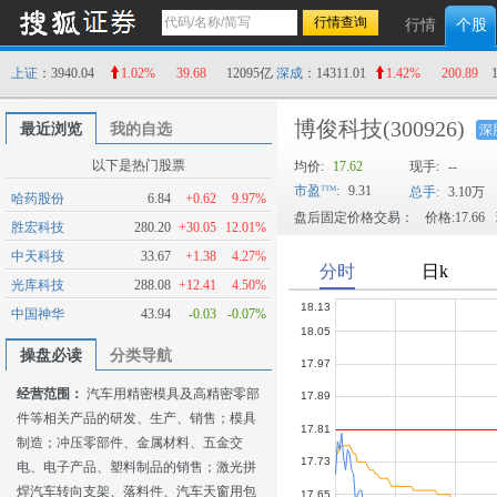
行情
个股
上证
：3940.04
1.02%
39.68
12095亿
深成
：14311.01
1.42%
200.89
博俊科技
(300926)
最近浏览
我的自选
深
以下是热门股票
均价:
17.62
现手:
--
市盈
:
9.31
总手:
3.10万
哈药股份
6.84
+0.62
9.97%
盘后固定价格交易：
价格:17.66
胜宏科技
280.20
+30.05
12.01%
中天科技
33.67
+1.38
4.27%
光库科技
288.08
+12.41
4.50%
中国神华
43.94
-0.03
-0.07%
操盘必读
分类导航
经营范围：
汽车用精密模具及高精密零部
件等相关产品的研发、生产、销售；模具
制造；冲压零部件、金属材料、五金交
电、电子产品、塑料制品的销售；激光拼
焊汽车转向支架、落料件、汽车天窗用包