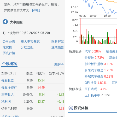
塑件、汽车门锁用包塑件的生产、销售，
并提供售后技术支...
[详细]
大事提醒
1)
上次除权:10派2.2(2026-05-20)
公司公告
重大事项备忘
限售解禁
龙虎榜
分红送配
业绩预告
所属板块：
汽车
0.28%
融资融
历史行情
特斯拉
2.73%
新能
个股概况
创业板注册制
3.10%
更多>>
蔚来汽车概念
1.23%
2026-03-31
数值
同比%
当季环比%
奇瑞汽车概念
0.13%
每股收益
0.30
-15.34
-
QFII持股
1.81%
江
每股净资产
8.46
34.49
-
阶段表现：
五日表现
1.41%
主营收入
10.08亿
-8.34
-41.83
五日换手率
7.33%
净利润
1.29亿
-13.37
-40.48
投资体检
销售毛利率
0.00
-
4.18