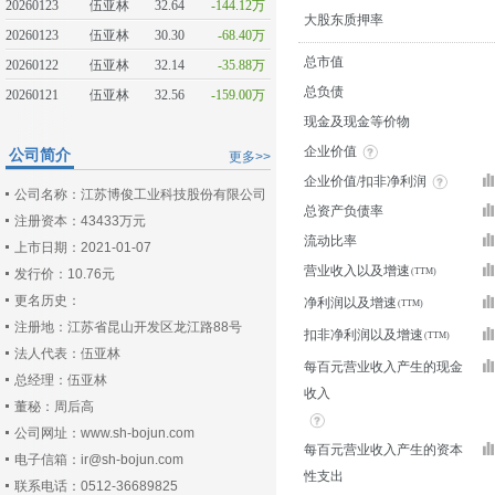
20260123
伍亚林
32.64
-144.12万
大股东质押率
20260123
伍亚林
30.30
-68.40万
总市值
20260122
伍亚林
32.14
-35.88万
总负债
20260121
伍亚林
32.56
-159.00万
现金及现金等价物
企业价值
公司简介
更多>>
企业价值/扣非净利润
公司名称：江苏博俊工业科技股份有限公司
总资产负债率
注册资本：43433万元
流动比率
上市日期：2021-01-07
营业收入以及增速
发行价：10.76元
更名历史：
净利润以及增速
注册地：江苏省昆山开发区龙江路88号
扣非净利润以及增速
法人代表：伍亚林
每百元营业收入产生的现金
总经理：伍亚林
收入
董秘：周后高
公司网址：www.sh-bojun.com
每百元营业收入产生的资本
电子信箱：ir@sh-bojun.com
性支出
联系电话：0512-36689825