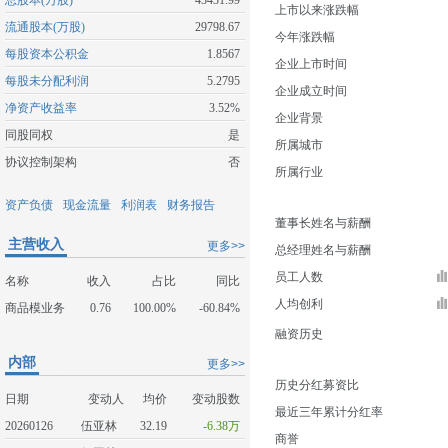
总股本(万股)
43431.99
上市以来涨跌幅
流通股本(万股)
29798.67
今年涨跌幅
每股资本公积金
1.8567
企业上市时间
每股未分配利润
5.2795
企业成立时间
净资产收益率
3.52%
企业背景
同股同权
是
所属城市
协议控制架构
否
所属行业
资产负债
现金流量
利润表
财务报告
董事长姓名与薪酬
主营收入
更多>>
总经理姓名与薪酬
员工人数
名称
收入
占比
同比
人均创利
商品模业务
0.76
100.00%
-60.84%
融资历史
内部
更多>>
历史分红募资比
日期
变动人
均价
变动股数
最近三年累计分红率
20260126
伍亚林
32.19
-6.38万
商誉