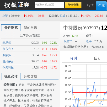
行情
个股
上证
：3940.04
1.02%
39.68
12095亿
深成
：14311.01
1.42%
200.89
12
中持股份
(603903)
最近浏览
我的自选
以下是热门股票
均价:
12.43
现手:
--
市盈
:
--
总手:
7.25万
新易盛
420.95
-0.92
-0.22%
盘后固定价格交易：
价格:12.43
京东方Ａ
6.07
+0.11
1.85%
多氟多
36.54
+0.45
1.25%
贵州茅台
1309.22
+0.67
0.05%
华天科技
17.98
+0.72
4.17%
操盘必读
分类导航
经营范围：
研究、开发污水处理及污泥处
置相关技术；环保设施运营管理；环保工
程承包；提供环保技术咨询、技术服务、
技术开发、技术支持；销售自行研发产
品、环保设备、仪器成套；货物进出口、