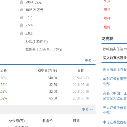
买入
290.41万元
增持
1005.21万元
--(--)
增持
2.5%
增持
3.0%
龙虎榜
3.4%(1.25亿元)
跌幅偏离值达7
数据基于2026-03-31季报
买入前五名营业
更多>>
国泰海通证券股
均溢价
成交量(万股)
日期
5.80%
340.00
2024-12-13
华创证券有限责
业部
8.52%
32.50
2018-05-16
8.52%
32.50
2018-05-16
高盛（中国）证
8.52%
65.00
2018-05-16
区世纪大道证券
光大证券股份有
更多>>
业部
总余额(万)
收盘价
日期
中信证券股份有