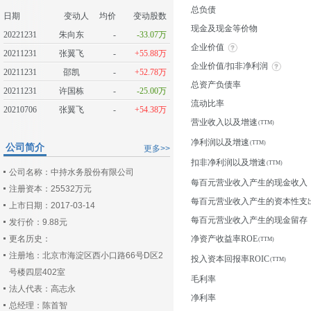
总负债
日期
变动人
均价
变动股数
现金及现金等价物
20221231
朱向东
-
-33.07万
企业价值
20211231
张翼飞
-
+55.88万
企业价值/扣非净利润
20211231
邵凯
-
+52.78万
总资产负债率
20211231
许国栋
-
-25.00万
流动比率
20210706
张翼飞
-
+54.38万
营业收入以及增速
净利润以及增速
公司简介
更多>>
扣非净利润以及增速
公司名称：中持水务股份有限公司
每百元营业收入产生的现金收入
注册资本：25532万元
每百元营业收入产生的资本性支
上市日期：2017-03-14
每百元营业收入产生的现金留存
发行价：9.88元
更名历史：
净资产收益率ROE
注册地：北京市海淀区西小口路66号D区2
投入资本回报率ROIC
号楼四层402室
毛利率
法人代表：高志永
净利率
总经理：陈首智