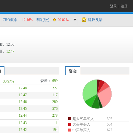
登录
|
注册
CRO概念
12.16%
博腾股份
20.02%
建议反馈
收:
12.50
开:
12.47
口
资金
委差：
-699
：
-30.97%
12.48
227
12.47
117
12.46
280
12.45
576
12.44
278
超大买单买入
302
12.43
1
大买单买入
534
12.42
194
中买单买入
627