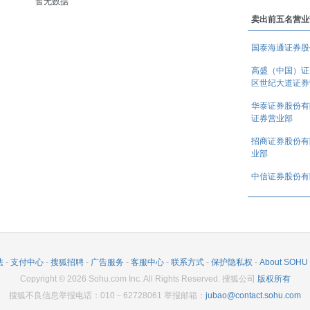
暂无数据
卖出前五名营业
国泰海通证券股
(TTM)
高盛（中国）证
区世纪大道证券
(TTM)
华泰证券股份有
证券营业部
(TTM)
招商证券股份有
业部
中信证券股份有
(TTM)
法
-
支付中心
-
搜狐招聘
-
广告服务
-
客服中心
-
联系方式
-
保护隐私权
-
About SOHU
(TTM)
Copyright
©
2026
Sohu.com Inc. All Rights Reserved. 搜狐公司
版权所有
搜狐不良信息举报电话：010－62728061 举报邮箱：
jubao@contact.sohu.com