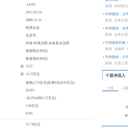
-14.9%
新闻
叩叩财
2017-03-14
中持股份：公
2009-12-31
新闻
证券之
民营企业
中持股份：合
新闻
证券之
北京市
中持股份封板
环保-环境治理-水务及水治理
新闻
金融界
朱阳军(0.00元)
中持股份：公
陈首智(0.00元)
新闻
证券之
1157
-9.15万元
个股净流入
首发(2.53亿元)定增1次(4.81亿元)
一日
二
26.8%
-82.6%(4902.13万元)
1.81亿元
6.0%
环
31.74亿元