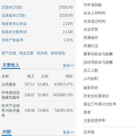
今年涨跌幅
总股本(万股)
25531.95
企业上市时间
流通股本(万股)
25531.95
企业成立时间
每股资本公积金
2.2105
企业背景
每股未分配利润
2.1140
所属城市
净资产收益率
1.21%
所属行业
资产负债
现金流量
利润表
财务报告
董事长姓名与薪酬
总经理姓名与薪酬
主营收入
更多>>
员工人数
名称
收入
占比
同比
人均创利
运营服务
537.11
52.40%
874915.57%
融资历史
环保基础设
328.07
32.00%
1433439.13%
历史分红募资比
施建造服务
最近三年累计分红率
技术产品销
售与技术服
159.90
15.60%
742591.92%
商誉
务
大股东质押率
内部
总市值
更多>>