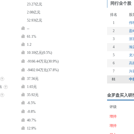
同行业个股
23.27亿元
2.08亿元
排名
股
52.93亿元
1
伟
--
2
盈
61.1%
3
浙
1.2
4
瀚
10.10亿元(0.5%)
5
龙
-9166.44万元(30.9%)
6
高
-9402.04万元(37.8%)
7
兴
37.56元
81
中
出
1.65元
35.92元
金罗盘买入研
-6.5%
评级
-0.8%
增持
40.7%
增持
12.9%