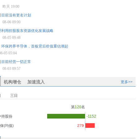
讯
昨天 19:00
司目前没有更名计划
星
08-06 09:00
理利用控股股东资源优化发展战略
星
08-05 09:48
！环保跨界半导体，首板背后价值重估潮起
08-05 05:04
司目前经营一切正常
星
08-03 09:57
机构增仓
加速流入
更多>>
日
三日
第
120
名
中持股份
-1152
保(均值)
279