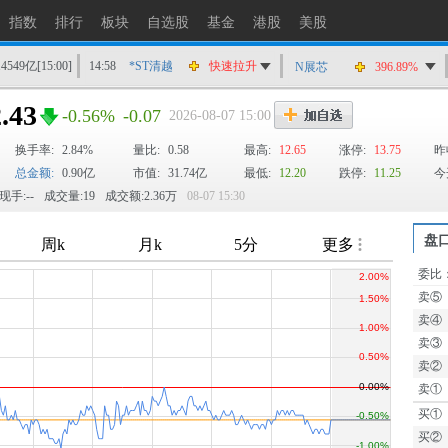
指数
排行
板块
自选股
基金
港股
美股
14549亿
[15:00]
14:58
*ST清越
快速拉升
N展芯
396.89%
14:56
上工Ｂ股
快速拉升
.43
-0.56%
-0.07
2026-08-07 15:00
14:56
爱丽家居
快速拉升
换手率:
2.84%
14:56
金凯生科
量比:
0.58
涨停
最高:
12.65
涨停:
13.75
昨
总金额:
0.90亿
市值:
31.74亿
最低:
12.20
跌停:
11.25
今
14:56
南亚新材
猛烈打压
现手:--
成交量:19
成交额:2.36万
08-07 15:30
14:55
成都先导
跌停
14:55
盛达资源
涨停
盘
14:55
盛达资源
快速拉升
委比
TTM
14:54
永安药业
快速拉升
卖⑤
14:53
中农立华
快速拉升
卖④
卖③
卖②
卖①
买①
买②