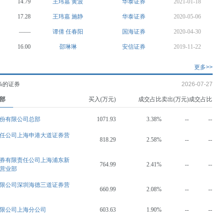
14.79
王玮嘉
黄波
华泰证券
2021-01-18
17.28
王玮嘉
施静
华泰证券
2020-05-06
——
谭倩
任春阳
国海证券
2020-04-30
16.00
邵琳琳
安信证券
2019-11-22
更多>>
%的证券
2026-07-27
部
买入(万元)
成交占比
卖出(万元)
成交占比
份有限公司总部
1071.93
3.38%
--
--
任公司上海申港大道证券营
818.29
2.58%
--
--
券有限责任公司上海浦东新
764.99
2.41%
--
--
营业部
限公司深圳海德三道证券营
660.99
2.08%
--
--
限公司上海分公司
603.63
1.90%
--
--