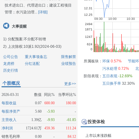
技术进出口、代理进出口；建设工程项目
管理；水污染治理...
[详细]
大事提醒
1)
分配预案:不分配不转增
2)
上次除权:10派1.92(2024-06-03)
公司公告
重大事项备忘
限售解禁
所属板块：
环保
0.57%
节能环
龙虎榜
分红送配
业绩预告
污水处理
0.72%
北
历史行情
阶段表现：
五日表现
-12.69%
个股概况
五日换手率
32.30%
更多>>
2026-03-31
数值
同比%
当季环比%
每股收益
0.07
600.00
180.00
每股净资产
5.60
-5.93
-
主营收入
1.39亿
-9.93
-61.85
投资体检
净利润
1724.61万
459.36
111.24
上市以来涨跌幅
销售毛利率
0.00
-
84.12