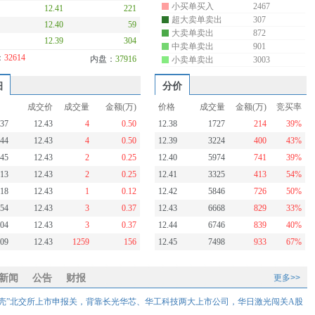
小买单买入
2467
12.41
221
超大卖单卖出
307
12.40
59
大卖单卖出
872
12.39
304
中卖单卖出
901
：
32614
内盘：
37916
小卖单卖出
3003
细
分价
成交价
成交量
金额(万)
价格
成交量
金额(万)
竞买率
:37
12.43
4
0.50
12.38
1727
214
39%
:44
12.43
4
0.50
12.39
3224
400
43%
:45
12.43
2
0.25
12.40
5974
741
39%
:13
12.43
2
0.25
12.41
3325
413
54%
:18
12.43
1
0.12
12.42
5846
726
50%
:54
12.43
3
0.37
12.43
6668
829
33%
:04
12.43
3
0.37
12.44
6746
839
40%
:09
12.43
1259
156
12.45
7498
933
67%
新闻
公告
财报
更多>>
卡壳”北交所上市申报关，背靠长光华芯、华工科技两大上市公司，华日激光闯关A股