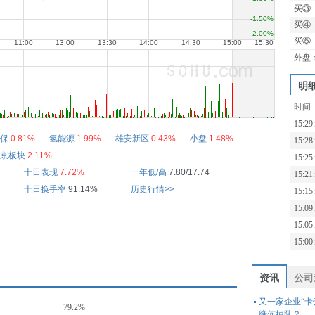
买③
买④
买⑤
外盘
明
时间
15:29
保
0.81%
氢能源
1.99%
雄安新区
0.43%
小盘
1.48%
15:28
京板块
2.11%
15:25
十日表现
7.72%
一年低/高
7.80/17.74
15:21
十日换手率
91.14%
历史行情>>
15:15
15:09
15:05
15:00
资讯
公司
又一家企业“
79.2%
缘何掉队？