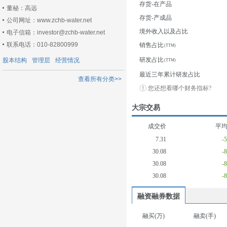
存货-在产品
董秘：高远
存货-产成品
公司网址：www.zchb-water.net
境外收入以及占比
电子信箱：investor@zchb-water.net
联系电话：010-82800999
销售占比
研发占比
股本结构
管理层
经营情况
最近三年累计研发占比
查看所有分类>>
您还想看哪个财务指标?
大宗交易
成交价
平
7.31
-
30.08
-
30.08
-
30.08
-
融资融券数据
融买(万)
融卖(手)