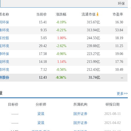
环保
票名称
当前价
涨跌幅
流通市值
市盈率
明环保
15.41
-0.19%
315.67亿
16.30
峰环境
9.35
-0.21%
313.94亿
53.84
富控股
5.05
1.00%
244.55亿
18.19
蓝环境
29.42
-2.62%
239.88亿
11.25
净环保
17.58
-0.96%
223.27亿
19.06
能环境
14.18
1.14%
215.99亿
17.76
蓉环境
7.12
-0.56%
212.43亿
10.49
持股份
12.43
-0.56%
31.74亿
--
报
更多>>
目标价
分析师
所属机构
研报日期
——
梁晨
国开证券
2021-08-11
——
梁晨
国开证券
2021-04-02