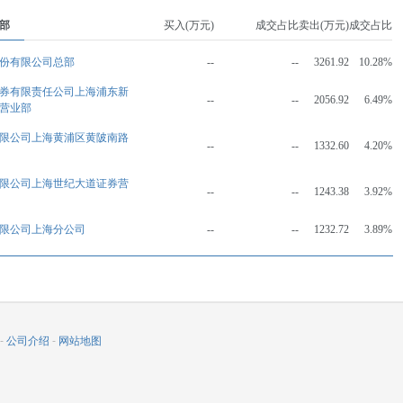
部
买入(万元)
成交占比
卖出(万元)
成交占比
份有限公司总部
--
--
3261.92
10.28%
券有限责任公司上海浦东新
--
--
2056.92
6.49%
营业部
限公司上海黄浦区黄陂南路
--
--
1332.60
4.20%
限公司上海世纪大道证券营
--
--
1243.38
3.92%
限公司上海分公司
--
--
1232.72
3.89%
-
公司介绍
-
网站地图