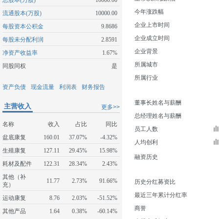
总股本(万股)
10000.00
今年涨跌幅
流通股本(万股)
10000.00
企业上市时间
每股资本公积金
9.8686
企业成立时间
每股未分配利润
2.8591
企业背景
净资产收益率
1.67%
所属城市
同股同权
是
所属行业
资产负债
现金流量
利润表
财务报告
董事长姓名与薪酬
主营收入
更多>>
总经理姓名与薪酬
名称
收入
占比
同比
员工人数
盆底康复
160.01
37.07%
-4.32%
人均创利
生殖康复
127.11
29.45%
15.98%
融资历史
耗材及配件
122.31
28.34%
2.43%
其他（补
11.77
2.73%
91.66%
历史分红募资比
充）
最近三年累计分红率
运动康复
8.76
2.03%
-51.52%
商誉
其他产品
1.64
0.38%
-60.14%