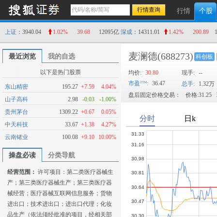
行情
个股
上证
：3940.04
1.02%
39.68
12095亿
深成
：14311.01
1.42%
200.89
麦澜德
(688273)
最近浏览
我的自选
科创板
以下是热门股票
均价:
30.80
现手:
--
市盈
:
36.47
总手:
1.32万
东山精密
195.27
+7.59
4.04%
盘后固定价格交易：
价格:31.25
山子高科
2.98
-0.03
-1.00%
贵州茅台
1309.22
+0.67
0.05%
中天科技
33.67
+1.38
4.27%
云南锗业
100.08
+9.10
10.00%
操盘必读
分类导航
经营范围：
许可项目：第二类医疗器械生
产；第三类医疗器械生产；第三类医疗器
械经营；医疗器械互联网信息服务；货物
进出口；技术进出口；进出口代理；化妆
品生产（依法须经批准的项目，经相关部