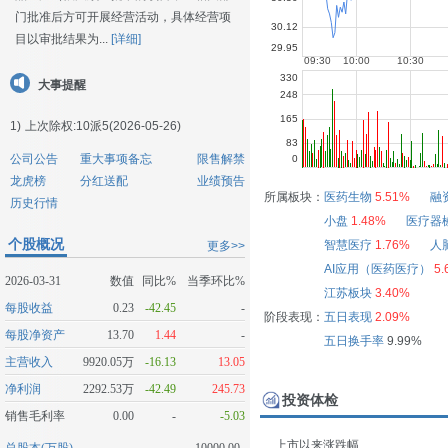
门批准后方可开展经营活动，具体经营项
目以审批结果为...
[详细]
大事提醒
1)
上次除权:10派5(2026-05-26)
公司公告
重大事项备忘
限售解禁
龙虎榜
分红送配
业绩预告
所属板块：
医药生物
5.51%
融
历史行情
小盘
1.48%
医疗器
个股概况
智慧医疗
1.76%
人
更多>>
AI应用（医药医疗）
5.
2026-03-31
数值
同比%
当季环比%
江苏板块
3.40%
每股收益
0.23
-42.45
-
阶段表现：
五日表现
2.09%
每股净资产
13.70
1.44
-
五日换手率
9.99%
主营收入
9920.05万
-16.13
13.05
净利润
2292.53万
-42.49
245.73
投资体检
销售毛利率
0.00
-
-5.03
上市以来涨跌幅