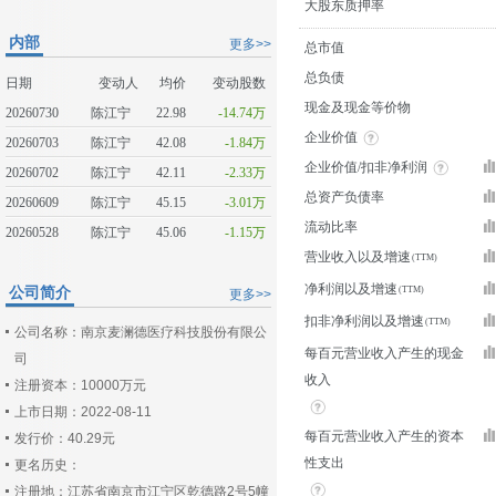
大股东质押率
内部
更多>>
总市值
总负债
日期
变动人
均价
变动股数
现金及现金等价物
20260730
陈江宁
22.98
-14.74万
企业价值
20260703
陈江宁
42.08
-1.84万
企业价值/扣非净利润
20260702
陈江宁
42.11
-2.33万
总资产负债率
20260609
陈江宁
45.15
-3.01万
流动比率
20260528
陈江宁
45.06
-1.15万
营业收入以及增速
净利润以及增速
公司简介
更多>>
扣非净利润以及增速
公司名称：南京麦澜德医疗科技股份有限公
每百元营业收入产生的现金
司
收入
注册资本：10000万元
上市日期：2022-08-11
每百元营业收入产生的资本
发行价：40.29元
性支出
更名历史：
注册地：江苏省南京市江宁区乾德路2号5幢