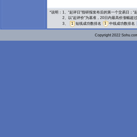
*说明：
1、“起评日”指研报发布后的第一个交易日；
2、以“起评价”为基准，20日内最高价涨幅超
1
3、
1
短线成功数排名
中线成功数排名
Copyright 2022 Sohu.c