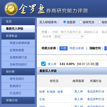
首页
买入研报查询：
按股票
按研究员
按
最新买入评级
行业：
不限
电子元器件行业
基础化工业
食
投资机会
综合类
明星分析师评级
明星分析师：
不限
明星分析师
|
涨幅空间：
近期热推股
近期热推行业
唐人神
3.61
0.00%
[08-07 15:30]
目标空间排行
最新买入评级
排行榜
研究员排行
研究员
推荐股票
所属行业
机构排行
唐人神
食品饮料行业
徐菁
杜海路
徐菁
行业排行
唐人神
食品饮料行业
王琦
评测介绍
唐人神
食品饮料行业