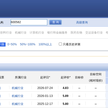
机构
高级查询
品饮料行业
机械行业
计算机行业
银行和金融服务
医药生物
交运设备行业
不限
0~50%
50%~100%
100%以上
只看历史评测
目标空间
股票
所属行业
起评日*
起评价*
目标价
(相对现价)
技
机械行业
2026-07-24
4.83
--
--
技
机械行业
2026-01-13
5.89
--
--
技
机械行业
2025-12-17
5.80
--
--