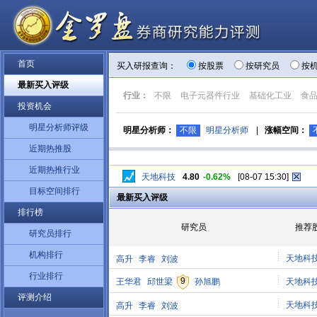
首页
买入研报查询：
按股票
按研究员
按
最新买入评级
行业：
不限
电子元器件行业
基础化工业
食
投资机会
明星分析师评级
明星分析师：
不限
明星分析师
|
涨幅空间：
近期热推股
近期热推行业
天地科技
4.80
-0.62%
[08-07 15:30]
目标空间排行
最新买入评级
排行榜
研究员
推荐
研究员排行
机构排行
天地科
高升
李睿
刘波
行业排行
9
王华君
邱世梁
孙旭鹏
天地科
评测介绍
天地科
高升
李睿
刘波