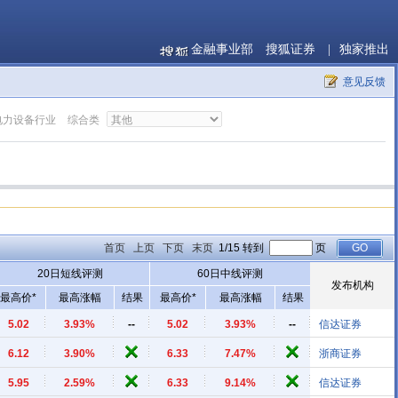
金融事业部
搜狐证券
|
独家推出
意见反馈
电力设备行业
综合类
首页
上页
下页
末页
1/15 转到
页
20日短线评测
60日中线评测
发布机构
最高价*
最高涨幅
结果
最高价*
最高涨幅
结果
5.02
3.93%
--
5.02
3.93%
--
信达证券
6.12
3.90%
6.33
7.47%
浙商证券
5.95
2.59%
6.33
9.14%
信达证券