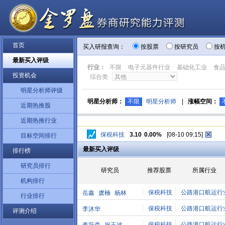
首页
买入研报查询：
按股票
按研究员
按
最新买入评级
行业：
不限
电子元器件行业
基础化工业
食
投资机会
综合类
明星分析师评级
明星分析师：
不限
明星分析师
|
涨幅空间：
近期热推股
近期热推行业
保税科技
3.10
0.00%
[08-10 09:15]
目标空间排行
最新买入评级
排行榜
研究员排行
研究员
推荐股票
所属行业
机构排行
保税科技
公路港口航运行
岳鑫
虞楠
杨林
行业排行
保税科技
公路港口航运行
李沐华
评测介绍
保税科技
公路港口航运行