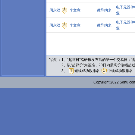
电子元器件
3
周尔双
李文意
微导纳米
业
电子元器件
3
周尔双
李文意
微导纳米
业
*说明：
1、“起评日”指研报发布后的第一个交易日；
2、以“起评价”为基准，20日内最高价涨幅超
1
3、
1
短线成功数排名
中线成功数排名
Copyright 2022 Sohu.c