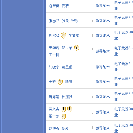
电子元器件
微导纳米
赵智勇
倪蕤
业
电子元器件
微导纳米
张志邦
张欣
张欣
业
电子元器件
3
周尔双
李文意
微导纳米
业
9
王华君
邱世梁
电子元器件
微导纳米
业
王一帆
电子元器件
微导纳米
刘晓宁
葛星甫
业
电子元器件
4
王芳
杨旭
微导纳米
业
电子元器件
微导纳米
唐海清
孙潇雅
业
1
吴文吉
1
电子元器件
微导纳米
业
翟一梦
8
电子元器件
微导纳米
赵智勇
倪蕤
业