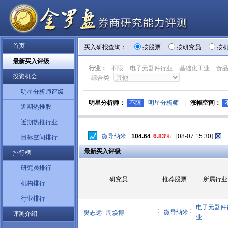
首页
买入研报查询：
按股票
按研究员
按
最新买入评级
行业：
不限
电子元器件行业
基础化工业
食
投资机会
综合类
明星分析师评级
明星分析师：
不限
明星分析师
|
涨幅空间：
近期热推股
近期热推行业
微导纳米
104.64
6.83%
[08-07 15:30]
目标空间排行
最新买入评级
排行榜
研究员排行
研究员
推荐股票
所属行业
机构排行
行业排行
电子元器件
微导纳米
樊志远
周焕博
评测介绍
业