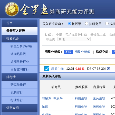
首页
买入研报查询：
按股票
按研究员
按
最新买入评级
行业：
不限
电子元器件行业
基础化工业
食
投资机会
综合类
明星分析师评级
明星分析师：
不限
明星分析师
|
涨幅空间：
近期热推股
近期热推行业
科前生物
12.95
0.86%
[08-07 15:30]
目标空间排行
最新买入评级
排行榜
研究员排行
研究员
推荐股票
所属行业
机构排行
科前生物
医药生物
20
程晓东
李忠华
行业排行
科前生物
医药生物
20
陈鹏
评测介绍
科前生物
医药生物
20