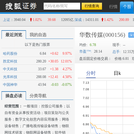
行情
个股
上证
：3940.04
1.02%
39.68
12095亿
深成
：14311.01
1.42%
200.89
华数传媒
(000156)
最近浏览
我的自选
深
以下是热门股票
均价:
6.78
现手:
--
市盈
:
28.14
总手:
12.55
哈药股份
6.84
+0.62
9.97%
盘后固定价格交易：
价格:6.81
现
胜宏科技
280.20
+30.05
12.01%
中天科技
33.67
+1.38
4.27%
光库科技
288.08
+12.41
4.50%
中国神华
43.94
-0.03
-0.07%
操盘必读
分类导航
经营范围：
一般项目：控股公司服务；以
自有资金从事投资活动；项目策划与公关
服务；数字文化创意内容应用服务；网络
设备销售；广播电视传输设备销售；物联
网技术研发；物联网设备销售；软件销