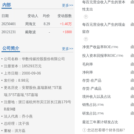
每百元营业收入产生的资本
内部
更多>>
性支出
日期
变动人
均价
变动股数
20250401
周海文
8.29
+1.40万
每百元营业收入产生的现金
留存
20121231
戴敬波
-
+1800
净资产收益率ROE
公司简介
更多>>
投入资本回报率ROIC
公司名称：华数传媒控股股份有限公司
毛利率
注册资本：185293万元
净利率
上市日期：2000-09-06
发行价：8.98元
存货-在产品
更名历史：安塑股份,嘉瑞新材,*ST嘉
存货-产成品
瑞,S*ST嘉瑞,*ST嘉瑞
境外收入以及占比
注册地：浙江省杭州市滨江区长江路179号
销售占比
B座9楼
研发占比
法人代表：乔小燕
最近三年累计研发占比
总经理：沈子强
您还想看哪个财务指标?
董秘：洪方磊