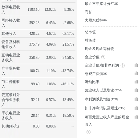
最近三年累计分红率
数字电视收
1103.16
12.02%
-9.36%
入
商誉
网络接入收
大股东质押率
592.23
6.45%
-2.68%
入
总市值
其他收入
428.22
4.67%
63.17%
总负债
设备及材料
375.49
4.09%
-21.57%
销售收入
现金及现金等价物
互动电视业
企业价值
358.39
3.90%
-24.58%
务收入
企业价值/扣非净利润
广告业务收
100.74
1.10%
-13.74%
入
总资产负债率
节目传输收
流动比率
99.40
1.08%
-16.11%
入
营业收入以及增速
云宽带对外
净利润以及增速
合作业务收
52.21
0.57%
13.49%
入
扣非净利润以及增速
手机电视业
28.14
0.31%
18.50%
每百元营业收入产生的现金
务收入
收入
其他(补充)
0.00
0.00%
--