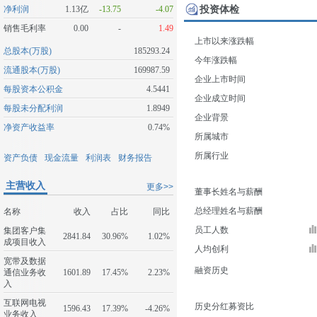
投资体检
净利润
1.13亿
-13.75
-4.07
销售毛利率
0.00
-
1.49
上市以来涨跌幅
总股本(万股)
185293.24
今年涨跌幅
流通股本(万股)
169987.59
企业上市时间
每股资本公积金
4.5441
企业成立时间
每股未分配利润
1.8949
企业背景
净资产收益率
0.74%
所属城市
所属行业
资产负债
现金流量
利润表
财务报告
主营收入
更多>>
董事长姓名与薪酬
总经理姓名与薪酬
名称
收入
占比
同比
员工人数
集团客户集
2841.84
30.96%
1.02%
成项目收入
人均创利
宽带及数据
融资历史
通信业务收
1601.89
17.45%
2.23%
入
互联网电视
历史分红募资比
1596.43
17.39%
-4.26%
业务收入