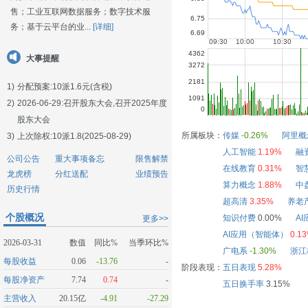
售；工业互联网数据服务；数字技术服
务；基于云平台的业...
[详细]
大事提醒
1)
分配预案:10派1.6元(含税)
2)
2026-06-29:
召开股东大会,召开2025年度
股东大会
所属板块：
传媒
-0.26%
阿里概
3)
上次除权:10派1.8(2025-08-29)
人工智能
1.19%
融
公司公告
重大事项备忘
限售解禁
在线教育
0.31%
智
龙虎榜
分红送配
业绩预告
算力概念
1.88%
中
历史行情
超高清
3.35%
养老
个股概况
知识付费
0.00%
AI
更多>>
AI应用（智能体）
0.1
2026-03-31
数值
同比%
当季环比%
广电系
-1.30%
浙江
每股收益
0.06
-13.76
-
阶段表现：
五日表现
5.28%
每股净资产
7.74
0.74
-
五日换手率
3.15%
主营收入
20.15亿
-4.91
-27.29