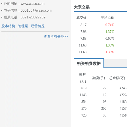
公司网址：www.wasu.com
大宗交易
电子信箱：000156@wasu.com
联系电话：0571-28327789
成交价
平均溢价
8.17
0.74%
股本结构
管理层
经营情况
7.93
-1.37%
查看所有分类>>
7.88
0.00%
11.68
-1.35%
11.68
1.30%
融资融券数据
融买
融卖(手)
总余额(万)
(万)
619
122
4243
1143
12
4222
854
103
4180
570
300
4157
726
33
4151
496
986
4158